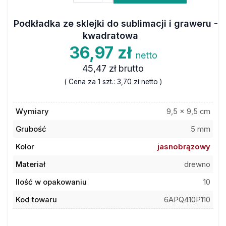
Podkładka ze sklejki do sublimacji i graweru -
kwadratowa
36,97 zł
netto
45,47 zł
brutto
( Cena za 1 szt.:
3,70 zł
netto )
Wymiary
9,5 x 9,5 cm
Grubość
5 mm
Kolor
jasnobrązowy
Materiał
drewno
Ilość w opakowaniu
10
Kod towaru
6APQ410P110