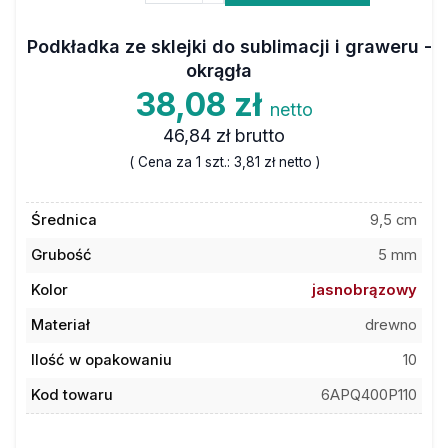
Podkładka ze sklejki do sublimacji i graweru -
okrągła
38,08 zł
netto
46,84 zł
brutto
( Cena za 1 szt.:
3,81 zł
netto )
Średnica
9,5 cm
Grubość
5 mm
Kolor
jasnobrązowy
Materiał
drewno
Ilość w opakowaniu
10
Kod towaru
6APQ400P110