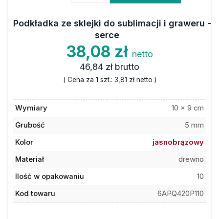
Podkładka ze sklejki do sublimacji i graweru -
serce
38,08 zł
netto
46,84 zł
brutto
( Cena za 1 szt.:
3,81 zł
netto )
Wymiary
10 x 9 cm
Grubość
5 mm
Kolor
jasnobrązowy
Materiał
drewno
Ilość w opakowaniu
10
Kod towaru
6APQ420P110