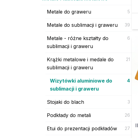
Metale do graweru
5
Metale do sublimacji i graweru
39
Metale - różne kształty do
6
sublimacji i graweru
Krążki metalowe i medale do
21
sublimacji i graweru
Wizytówki aluminiowe do
4
sublimacji i graweru
Stojaki do blach
3
Podkłady do metali
26
I
Etui do prezentacji podkładów
27