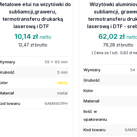
Metalowe etui na wizytówki do
Wizytówki aluminio
subliamcji,graweru,
subliamcji, grawe
termotransferu drukarką
termotransferu dru
laserową i DTF
laserową i DTF - sre
10,14 zł
62,02 zł
netto
nett
12,47 zł
brutto
76,28 zł
brutto
( Cena za 1 szt.:
0,62 zł
ne
Wymiary
59 x 93 mm
Wymiary
54
Grubość
5 mm
Grubość
Kolor
złoty
Kolor
Materiał
metal
Materiał
Kod towaru
6AM9401PH
Ilość w
opakowaniu
Kod towaru
6AM1