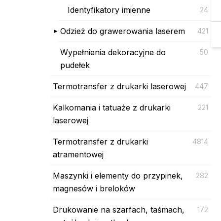
Identyfikatory imienne
24
Odzież do grawerowania laserem
421
Wypełnienia dekoracyjne do
50
pudełek
Termotransfer z drukarki laserowej
447
Kalkomania i tatuaże z drukarki
221
laserowej
Termotransfer z drukarki
4814
atramentowej
Maszynki i elementy do przypinek,
282
magnesów i breloków
Drukowanie na szarfach, taśmach,
172