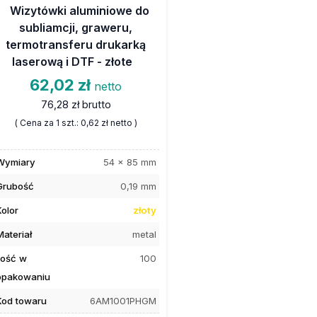
Wizytówki aluminiowe do
subliamcji, graweru,
termotransferu drukarką
laserową i DTF - złote
62,02 zł
netto
76,28 zł
brutto
( Cena za 1 szt.:
0,62 zł
netto )
Wymiary
54 x 85 mm
Grubość
0,19 mm
Kolor
złoty
Materiał
metal
Ilość w
100
opakowaniu
Kod towaru
6AM1001PHGM