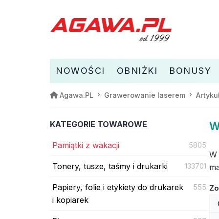
NOWOŚCI
OBNIŻKI
BONUSY
Agawa.PL
Grawerowanie laserem
Artyku
KATEGORIE TOWAROWE
W
Pamiątki z wakacji
5805
W 
Tonery, tusze, taśmy i drukarki
133701
mał
Papiery, folie i etykiety do drukarek
555
Zo
i kopiarek