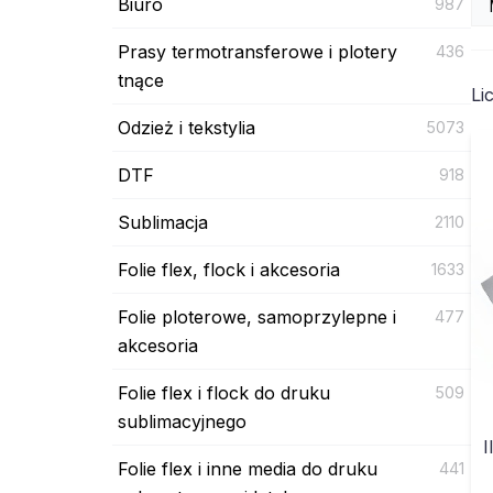
Biuro
987
Prasy termotransferowe i plotery
436
tnące
Li
Odzież i tekstylia
5073
DTF
918
Sublimacja
2110
Folie flex, flock i akcesoria
1633
Folie ploterowe, samoprzylepne i
477
akcesoria
Folie flex i flock do druku
509
sublimacyjnego
I
Folie flex i inne media do druku
441