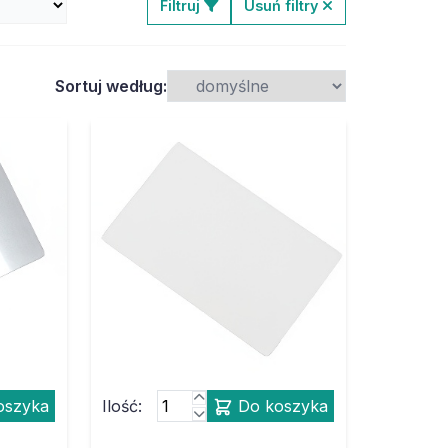
Filtruj
Usuń filtry
Sortuj według:
oszyka
Ilość:
Do koszyka