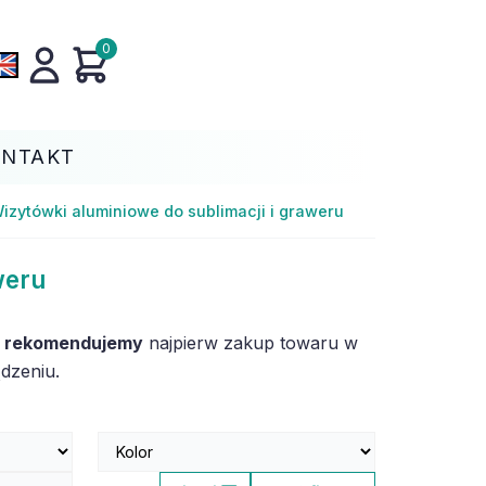
0
ONTAKT
izytówki aluminiowe do sublimacji i graweru
weru
,
rekomendujemy
najpierw zakup towaru w
dzeniu.