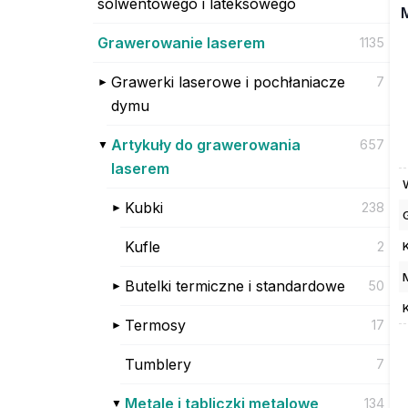
solwentowego i lateksowego
Grawerowanie laserem
1135
Grawerki laserowe i pochłaniacze
7
dymu
Artykuły do grawerowania
657
laserem
Kubki
238
Kufle
2
Butelki termiczne i standardowe
50
Termosy
17
Tumblery
7
Metale i tabliczki metalowe
134