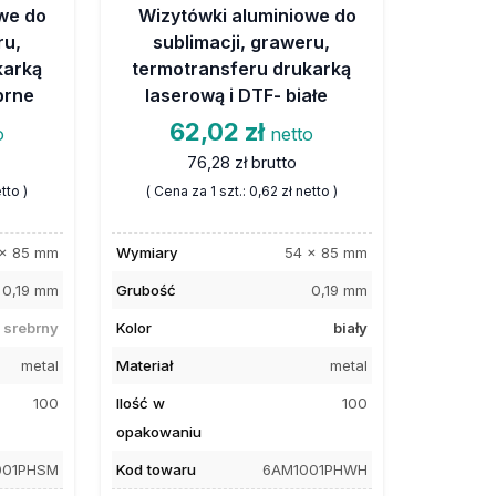
we do
Wizytówki aluminiowe do
ru,
sublimacji, graweru,
karką
termotransferu drukarką
brne
laserową i DTF- białe
62,02 zł
o
netto
76,28 zł
brutto
tto )
( Cena za 1 szt.:
0,62 zł
netto )
 x 85 mm
Wymiary
54 x 85 mm
0,19 mm
Grubość
0,19 mm
srebrny
Kolor
biały
metal
Materiał
metal
100
Ilość w
100
opakowaniu
001PHSM
Kod towaru
6AM1001PHWH