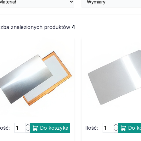
czba znalezionych produktów
4
lość:
Do koszyka
Ilość:
Do k