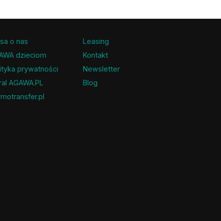
sa o nas
Leasing
AWA dzieciom
Kontakt
ityka prywatności
Newsletter
ral AGAWA.PL
Blog
motransfer.pl