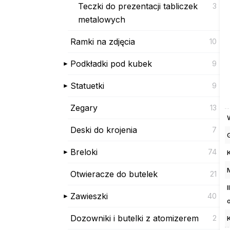
Teczki do prezentacji tabliczek
3
metalowych
Ramki na zdjęcia
10
Podkładki pod kubek
9
Statuetki
9
Zegary
13
Deski do krojenia
7
Breloki
74
Otwieracze do butelek
21
Zawieszki
40
Dozowniki i butelki z atomizerem
2