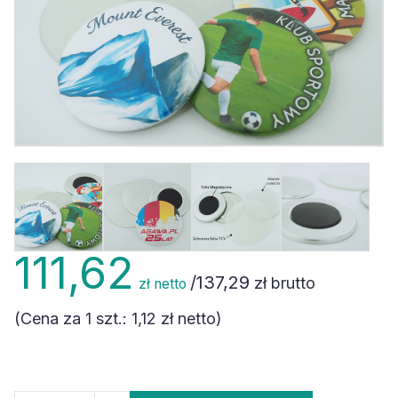
111,62
/
137,29
zł brutto
zł netto
(Cena za 1 szt.:
1,12 zł
netto)