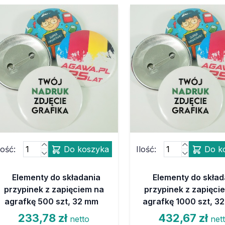
lość:
Do koszyka
Ilość:
Do k
Elementy do składania
Elementy do skład
przypinek z zapięciem na
przypinek z zapięci
agrafkę 500 szt, 32 mm
agrafkę 1000 szt, 3
233,78 zł
432,67 zł
netto
net