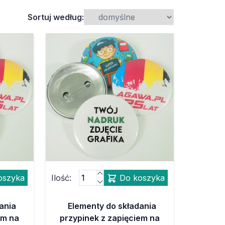
Sortuj według:
oszyka
Ilość:
Do koszyka
ania
Elementy do składania
em na
przypinek z zapięciem na