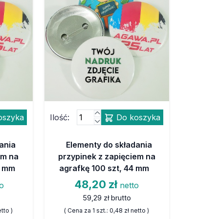
oszyka
Ilość:
Do koszyka
ania
Elementy do składania
em na
przypinek z zapięciem na
7 mm
agrafkę 100 szt, 44 mm
48,20 zł
to
netto
59,29 zł
brutto
tto )
( Cena za 1 szt.:
0,48 zł
netto )