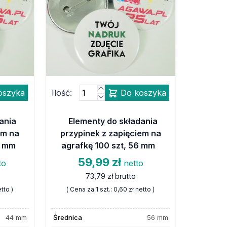
oszyka
Ilość:
Do koszyka
ania
Elementy do składania
em na
przypinek z zapięciem na
4 mm
agrafkę 100 szt, 56 mm
59,99 zł
to
netto
73,79 zł
brutto
tto )
( Cena za 1 szt.:
0,60 zł
netto )
44 mm
Średnica
56 mm