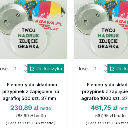
lość:
Do koszyka
Ilość:
Do k
Elementy do składania
Elementy do skład
przypinek z zapięciem na
przypinek z zapięci
agrafkę 500 szt, 37 mm
agrafkę 1000 szt, 3
230,89 zł
461,75 zł
netto
net
283,99 zł
brutto
567,95 zł
brutto
( Cena za 1 szt.:
0,46 zł
netto )
( Cena za 1 szt.:
0,46 zł
ne