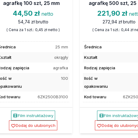
agrafkę 100 szt, 25 mm
agrafkę 500 szt, 2
44,50 zł
221,90 zł
netto
net
54,74 zł
brutto
272,94 zł
brutto
( Cena za 1 szt.:
0,45 zł
netto )
( Cena za 1 szt.:
0,44 zł
ne
Średnica
25 mm
Średnica
ształt
okrągły
Kształt
Rodzaj zapięcia
agrafka
Rodzaj zapięcia
Ilość w
100
Ilość w
opakowaniu
opakowaniu
Kod towaru
6ZK2500B3100
Kod towaru
6ZK25
Film instruktażowy
Film instruktażow
Dodaj do ulubionych
Dodaj do ulubiony