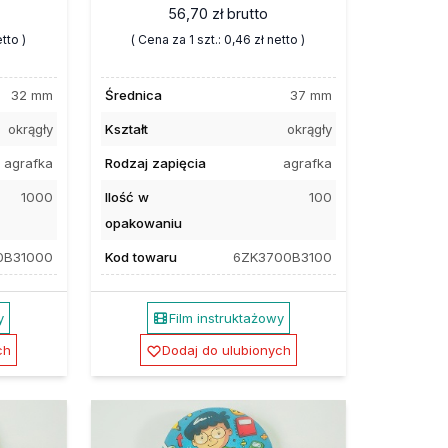
56,70 zł
brutto
tto )
( Cena za 1 szt.:
0,46 zł
netto )
32 mm
Średnica
37 mm
okrągły
Kształt
okrągły
agrafka
Rodzaj zapięcia
agrafka
1000
Ilość w
100
opakowaniu
0B31000
Kod towaru
6ZK3700B3100
y
Film instruktażowy
ch
Dodaj do ulubionych