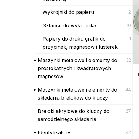
Wykrojniki do papieru
2
Sztance do wykrojnika
10
Papiery do druku grafik do
1
przypinek, magnesów i lusterek
Maszynki metalowe i elementy do
32
prostokątnych i kwadratowych
I
magnesów
Maszynki metalowe i elementy do
44
składania breloków do kluczy
Breloki akrylowe do kluczy do
27
samodzielnego składania
Identyfikatory
42