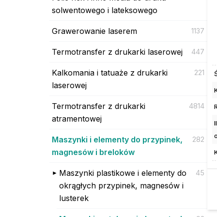
solwentowego i lateksowego
Grawerowanie laserem
1137
Termotransfer z drukarki laserowej
447
Kalkomania i tatuaże z drukarki
221
laserowej
K
Termotransfer z drukarki
4814
atramentowej
Maszynki i elementy do przypinek,
282
magnesów i breloków
Maszynki plastikowe i elementy do
45
okrągłych przypinek, magnesów i
lusterek