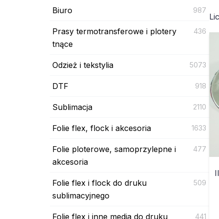
Biuro
987
Li
Prasy termotransferowe i plotery
436
tnące
Odzież i tekstylia
5073
DTF
918
Sublimacja
2110
Folie flex, flock i akcesoria
1633
Folie ploterowe, samoprzylepne i
477
akcesoria
I
Folie flex i flock do druku
509
sublimacyjnego
Folie flex i inne media do druku
441