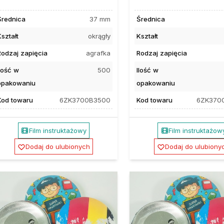
Średnica
37 mm
Średnica
ształt
okrągły
Kształt
Rodzaj zapięcia
agrafka
Rodzaj zapięcia
Ilość w
500
Ilość w
opakowaniu
opakowaniu
Kod towaru
6ZK3700B3500
Kod towaru
6ZK370
Film instruktażowy
Film instruktażow
Dodaj do ulubionych
Dodaj do ulubiony