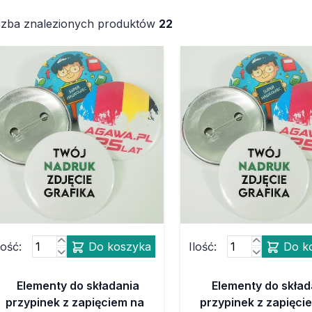
czba znalezionych produktów
22
lość:
Do koszyka
Ilość:
Do k
Elementy do składania
Elementy do skład
przypinek z zapięciem na
przypinek z zapięci