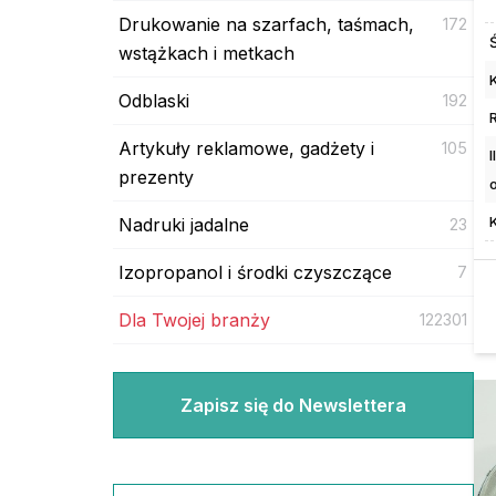
Drukowanie na szarfach, taśmach,
172
wstążkach i metkach
K
Odblaski
192
Artykuły reklamowe, gadżety i
105
prezenty
Nadruki jadalne
23
Izopropanol i środki czyszczące
7
Dla Twojej branży
122301
Zapisz się do Newslettera