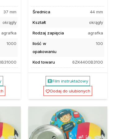
37 mm
Średnica
44 mm
okrągły
Kształt
okrągły
agrafka
Rodzaj zapięcia
agrafka
1000
Ilość w
100
opakowaniu
0B31000
Kod towaru
6ZK4400B3100
y
Film instruktażowy
ch
Dodaj do ulubionych