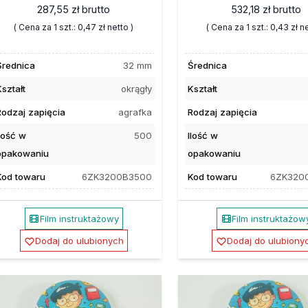
287,55 zł
brutto
532,18 zł
brutto
( Cena za 1 szt.:
0,47 zł
netto )
( Cena za 1 szt.:
0,43 zł
ne
Średnica
32 mm
Średnica
ształt
okrągły
Kształt
Rodzaj zapięcia
agrafka
Rodzaj zapięcia
Ilość w
500
Ilość w
opakowaniu
opakowaniu
Kod towaru
6ZK3200B3500
Kod towaru
6ZK320
Film instruktażowy
Film instruktażow
Dodaj do ulubionych
Dodaj do ulubiony