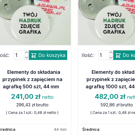
lość:
Do koszyka
Ilość:
Do k
Elementy do składania
Elementy do skład
przypinek z zapięciem na
przypinek z zapięci
agrafkę 500 szt, 44 mm
agrafkę 1000 szt, 4
241,00 zł
482,00 zł
netto
net
296,43 zł
brutto
592,86 zł
brutto
( Cena za 1 szt.:
0,48 zł
netto )
( Cena za 1 szt.:
0,48 zł
ne
Średnica
44 mm
Średnica