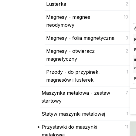
Lusterka
2
Magnesy - magnes
10
neodymowy
Magnesy - folia magnetyczna
3
K
Magnesy - otwieracz
2
magnetyczny
Przody - do przypinek,
1
magnesów i lusterek
Maszynka metalowa - zestaw
7
startowy
Statyw maszynki metalowej
1
Przystawki do maszynki
11
metalowej