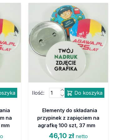
oszyka
Ilość:
Do koszyka
ania
Elementy do składania
em na
przypinek z zapięciem na
2 mm
agrafkę 100 szt, 37 mm
46,10 zł
to
netto