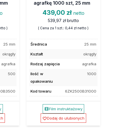
5 mm
agrafkę 1000 szt, 25 mm
439,00 zł
to
netto
539,97 zł
brutto
tto )
( Cena za 1 szt.:
0,44 zł
netto )
25 mm
Średnica
25 mm
okrągły
Kształt
okrągły
agrafka
Rodzaj zapięcia
agrafka
500
Ilość w
1000
opakowaniu
00B3500
Kod towaru
6ZK2500B31000
y
Film instruktażowy
ch
Dodaj do ulubionych