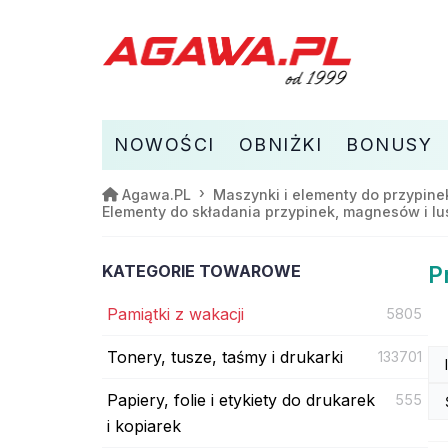
NOWOŚCI
OBNIŻKI
BONUSY
Agawa.PL
Maszynki i elementy do przypin
Elementy do składania przypinek, magnesów i lu
KATEGORIE TOWAROWE
P
Pamiątki z wakacji
5805
Tonery, tusze, taśmy i drukarki
133701
Papiery, folie i etykiety do drukarek
555
i kopiarek