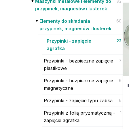
Maszynki metalowe i elementy do
92
przypinek, magnesów i lusterek
Elementy do składania
60
przypinek, magnesów i lusterek
Przypinki - zapięcie
22
agrafka
Przypinki - bezpieczne zapięcie
7
plastikowe
Przypinki - bezpieczne zapięcie
6
I
magnetyczne
Przypinki - zapięcie typu żabka
6
Przypinki z folią pryzmatyczną -
1
zapięcie agrafka