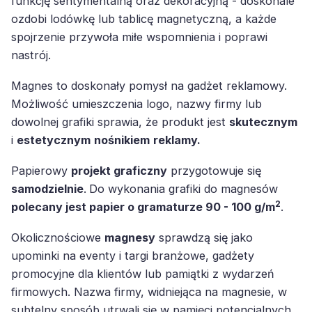
funkcję sentymentalną oraz dekoracyjną - doskonale
ozdobi lodówkę lub tablicę magnetyczną, a każde
spojrzenie przywoła miłe wspomnienia i poprawi
nastrój.
Magnes to doskonały pomysł na gadżet reklamowy.
Możliwość umieszczenia logo, nazwy firmy lub
dowolnej grafiki sprawia, że produkt jest
skutecznym
i
estetycznym
nośnikiem
reklamy.
Papierowy
projekt graficzny
przygotowuje się
samodzielnie
.
Do wykonania grafiki do magnesów
2
polecany jest papier o gramaturze 90 - 100 g/m
.
Okolicznościowe
magnesy
sprawdzą się jako
upominki na eventy i targi branżowe, gadżety
promocyjne dla klientów lub pamiątki z wydarzeń
firmowych. Nazwa firmy, widniejąca na magnesie, w
subtelny sposób utrwali się w pamięci potencjalnych