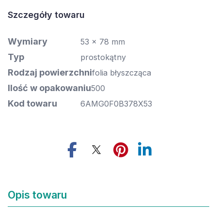
Szczegóły towaru
Wymiary
53 x 78 mm
Typ
prostokątny
Rodzaj powierzchni
folia błyszcząca
Ilość w opakowaniu
500
Kod towaru
6AMG0F0B378X53
Opis towaru