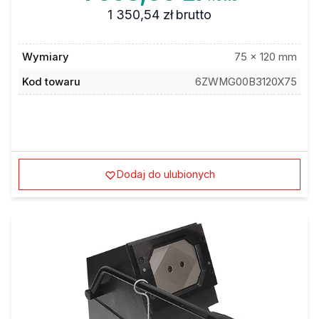
1 350,54 zł
brutto
Wymiary
75 x 120 mm
Kod towaru
6ZWMG00B3120X75
Dodaj do ulubionych