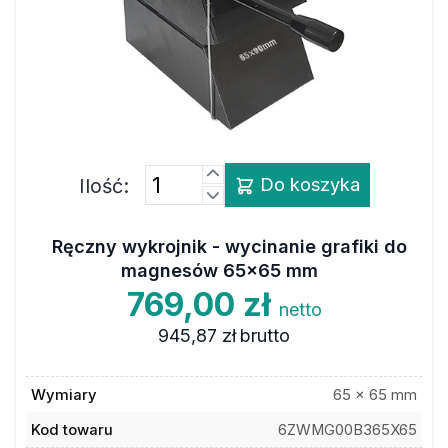
Ilość:
Do koszyka
Ręczny wykrojnik - wycinanie grafiki do
magnesów 65x65 mm
769,00 zł
netto
945,87 zł
brutto
Wymiary
65 x 65 mm
Kod towaru
6ZWMG00B365X65