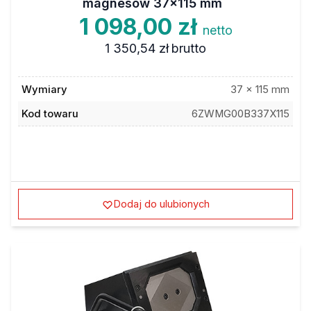
magnesów 37x115 mm
1 098,00 zł
netto
1 350,54 zł
brutto
Wymiary
37 x 115 mm
Kod towaru
6ZWMG00B337X115
Dodaj do ulubionych