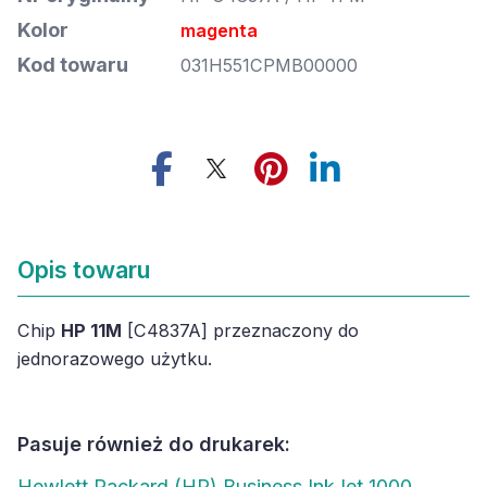
Kolor
magenta
Kod towaru
031H551CPMB00000
Opis towaru
Chip
HP 11M
[C4837A] przeznaczony do
jednorazowego użytku.
Pasuje również do drukarek:
Hewlett Packard (HP) Business InkJet 1000