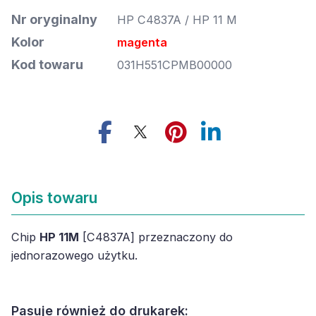
Nr oryginalny
HP C4837A / HP 11 M
Kolor
magenta
Kod towaru
031H551CPMB00000
Opis towaru
Chip
HP 11M
[C4837A] przeznaczony do
jednorazowego użytku.
Pasuje również do drukarek: