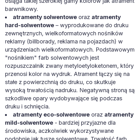
barwnikowy.
atramenty solwentowe
oraz
atramenty
hard-solwentowe
– wyprodukowane do druku
zewnętrznych, wielkoformatowych nośników
reklamy (billborady, reklama na pojazdach) w
urządzeniach wielkoformatowych. Podstawowym
"nośnikiem" farb solwentowych jest
rozpuszczalnik zwany metyloetyloketonem, który
przenosi kolor na wydruk. Atrament łączy się na
stałe z powierzchnią do druku, co skutkuje
wysoką trwałością nadruku. Negatywną stroną są
szkodliwe opary wydobywające się podczas
druku i schnięcia.
atramenty eco-solwentowe
oraz
atramenty
mild-solwentowe
- bardziej przyjazne dla
środowiska, aczkolwiek wykorzystywane
podobnie jak tusze solwentowe. Trwałość farb