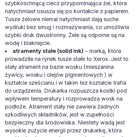
natychmiast osusza się po kontakcie z papierem.
Tusze żelowe niemal natychmiast dają suche
wydruki bez smug i rozmazywania, co umożliwia
szybki druk dwustronny. Żele są odporne są na
wodę i blaknięcie.
atramenty stałe (solid ink)
– marką, która
prowadziła na rynek tusze stałe to Xerox. Jest to
stały atrament na bazie wosku (mieszanina
żywicy, wosku i olejów pigmentowych ) w
kształcie sześcianu i w takim tez kształcie trafia
do urządzenia. Drukarka rozpuszcza kostki pod
wpływem temperatury i rozprowadza wosk na
podłoże. Atrament stały nie zawiera żadnych
szkodliwych składników, jest w zupełności
bezpieczny dla środowiska. Niestety wadą jest
wysokie zużycie energii przez drukarkę, która
musi być cały czas włączona, aby podtrzymać