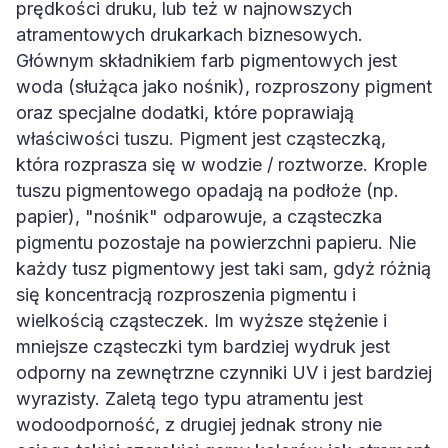
atramentowych drukarkach biznesowych.
Głównym składnikiem farb pigmentowych jest
woda (służąca jako nośnik), rozproszony pigment
oraz specjalne dodatki, które poprawiają
właściwości tuszu. Pigment jest cząsteczką,
która rozprasza się w wodzie / roztworze. Krople
tuszu pigmentowego opadają na podłoże (np.
papier), "nośnik" odparowuje, a cząsteczka
pigmentu pozostaje na powierzchni papieru. Nie
każdy tusz pigmentowy jest taki sam, gdyż różnią
się koncentracją rozproszenia pigmentu i
wielkością cząsteczek. Im wyższe stężenie i
mniejsze cząsteczki tym bardziej wydruk jest
odporny na zewnętrzne czynniki UV i jest bardziej
wyrazisty. Zaletą tego typu atramentu jest
wodoodporność, z drugiej jednak strony nie
osiąga takiej szerokiej gamy kolorów jak atrament