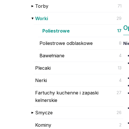
Torby
71
Worki
29
O
Poliestrowe
17
Poliestrowe odblaskowe
8
Ni
Bawełniane
4
Plecaki
13
Nerki
4
Fartuchy kuchenne i zapaski
27
kelnerskie
Smycze
26
Kominy
2