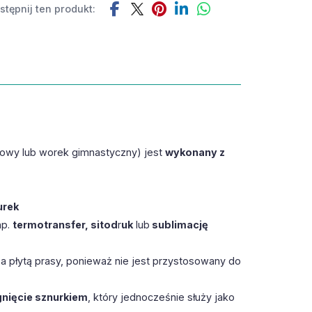
tępnij ten produkt:
gowy lub worek gimnastyczny) jest
wykonany z
urek
np.
termotransfer, sitod
r
uk
lub
sublimację
a płytą prasy, ponieważ nie jest przystosowany do
gnięcie sznurkiem
, który jednocześnie służy jako