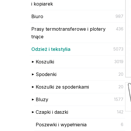
i kopiarek
Biuro
987
Prasy termotransferowe i plotery
436
tnące
Odzież i tekstylia
5073
Koszulki
3019
Spodenki
20
Koszulki ze spodenkami
20
Bluzy
1577
Czapki i daszki
142
Poszewki i wypełnienia
6