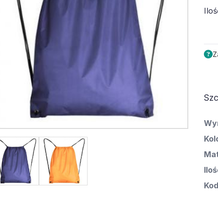
Iloś
Z
Szc
Wy
Kol
Mat
Ilo
Kod