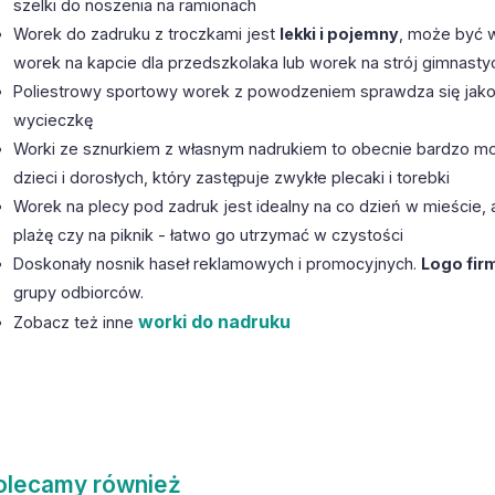
szelki do noszenia na ramionach
Worek do zadruku z troczkami jest
lekki i pojemny
, może być 
worek na kapcie dla przedszkolaka lub worek na strój gimnastyc
Poliestrowy sportowy worek z powodzeniem sprawdza się jak
wycieczkę
Worki ze sznurkiem z własnym nadrukiem to obecnie bardzo m
dzieci i dorosłych, który zastępuje zwykłe plecaki i torebki
Worek na plecy pod zadruk jest idealny na co dzień w mieście, 
plażę czy na piknik - łatwo go utrzymać w czystości
Doskonały nosnik haseł reklamowych i promocyjnych.
Logo fi
grupy odbiorców.
worki do nadruku
Zobacz też inne
olecamy również