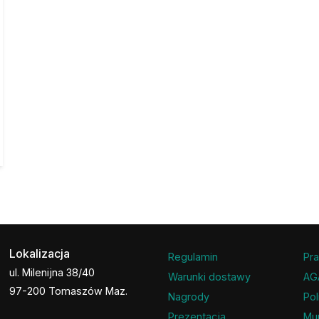
Lokalizacja
Regulamin
Pra
ul. Milenijna 38/40
Warunki dostawy
AG
97-200 Tomaszów Maz.
Nagrody
Pol
Prezentacja
Mu