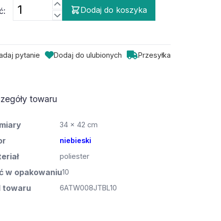
Dodaj do koszyka
ć:
adaj pytanie
Dodaj do ulubionych
Przesyłka
zegóły towaru
miary
34 x 42 cm
or
niebieski
eriał
poliester
ść w opakowaniu
10
 towaru
6ATW008JTBL10