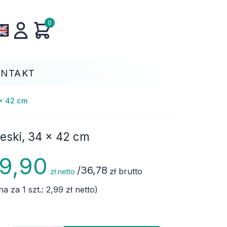
0
ONTAKT
 x 42 cm
eski, 34 x 42 cm
9,90
/
36,78
zł brutto
zł netto
na za 1 szt.:
2,99 zł
netto)