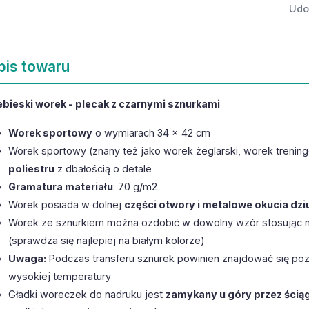
Udos
pis towaru
ebieski worek - plecak z czarnymi sznurkami
Worek sportowy
o wymiarach 34 x 42 cm
Worek sportowy (znany też jako worek żeglarski, worek trenin
poliestru
z dbałością o detale
Gramatura materiału
: 70 g/m2
Worek posiada w dolnej
części otwory i metalowe okucia dzi
Worek ze sznurkiem można ozdobić w dowolny wzór stosując 
(sprawdza się najlepiej na białym kolorze)
Uwaga:
Podczas transferu sznurek powinien znajdować się poz
wysokiej temperatury
Gładki woreczek do nadruku jest
zamykany u góry przez ścią