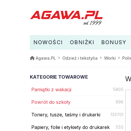
NOWOŚCI
OBNIŻKI
BONUSY
Agawa.PL
Odzież i tekstylia
Worki
Pol
KATEGORIE TOWAROWE
W
Pamiątki z wakacji
5805
Powrót do szkoły
996
Tonery, tusze, taśmy i drukarki
133701
Papiery, folie i etykiety do drukarek
555