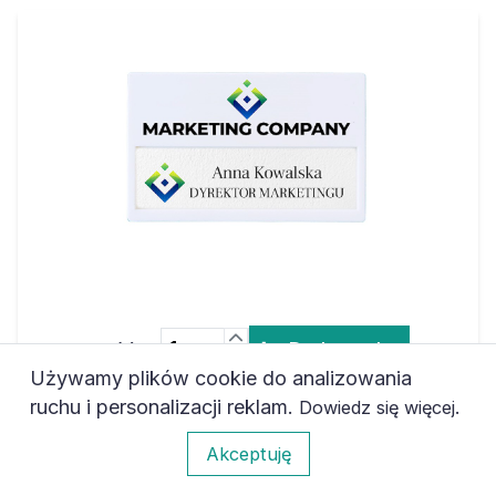
Ilość:
Do koszyka
Używamy plików cookie do analizowania
ruchu i personalizacji reklam.
.
Dowiedz się więcej
Identyfikator z okienkiem i zapięciam na
agrafkę i wieszak, biały, 40 x 67 mm
0
Akceptuję
71,60 zł
netto