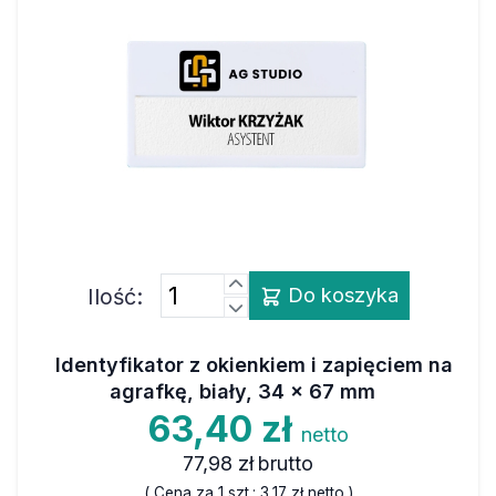
Ilość:
Do koszyka
Identyfikator z okienkiem i zapięciem na
agrafkę, biały, 34 x 67 mm
63,40 zł
netto
77,98 zł
brutto
( Cena za 1 szt.:
3,17 zł
netto )