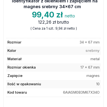
Identyfikator z okienkiem i zapięciem na
magnes srebrny 34x67 cm
99,40 zł
netto
122,26 zł
brutto
( Cena za 1 szt.:
9,94 zł
netto )
Rozmiar
34 x 67 mm
Kolor
srebrny
Materiał
metal
Rozmiar okienka
17 x 67 mm
Zapięcie
magnes
Ilość w opakowaniu
10
Kod towaru
6AIASM0B3M67X34O