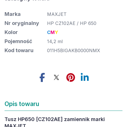
Marka
MAXJET
Nr oryginalny
HP CZ102AE / HP 650
Kolor
C
M
Y
Pojemność
14,2 ml
Kod towaru
011H5BIGAKB0000NMX
Opis towaru
Tusz HP650 [CZ102AE] zamiennik marki
MAXJET