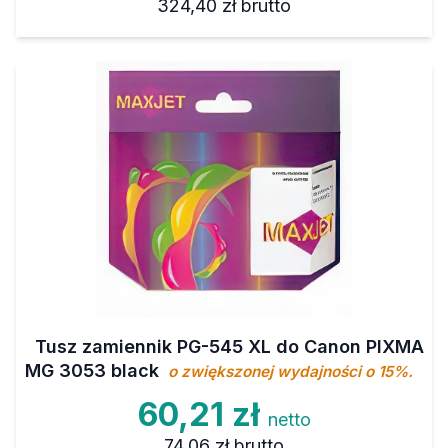
324,40 zł
brutto
Tusz zamiennik PG-545 XL do Canon PIXMA
MG 3053 black
o zwiększonej wydajności o 15%.
60,21 zł
netto
74,06 zł
brutto