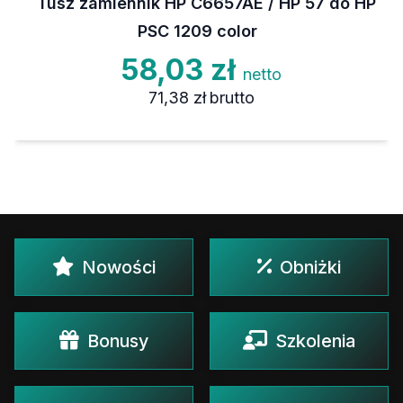
Tusz zamiennik HP C6657AE / HP 57 do HP
PSC 1209 color
58,03 zł
netto
71,38 zł
brutto
Nowości
Obniżki
Bonusy
Szkolenia