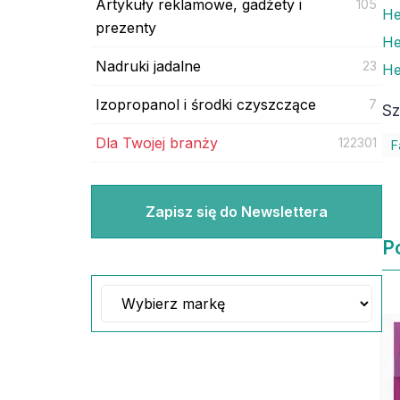
Artykuły reklamowe, gadżety i
105
He
prezenty
He
Nadruki jadalne
23
He
Izopropanol i środki czyszczące
7
Sz
Dla Twojej branży
122301
F
Zapisz się do Newslettera
P