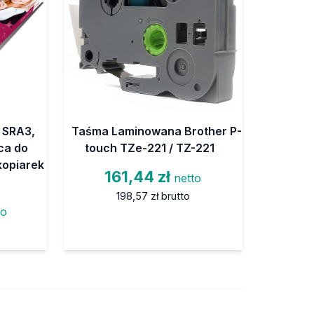
 SRA3,
Taśma Laminowana Brother P-
ąca do
touch TZe-221 / TZ-221
kopiarek
161,44 zł
netto
198,57 zł
brutto
to