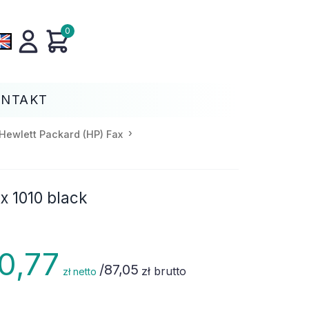
0
ONTAKT
Hewlett Packard (HP) Fax
x 1010 black
0,77
/
87,05
zł brutto
zł netto