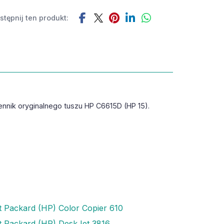
tępnij ten produkt:
ennik oryginalnego tuszu HP C6615D (HP 15).
t Packard (HP) Color Copier 610
t Packard (HP) DeskJet 3816