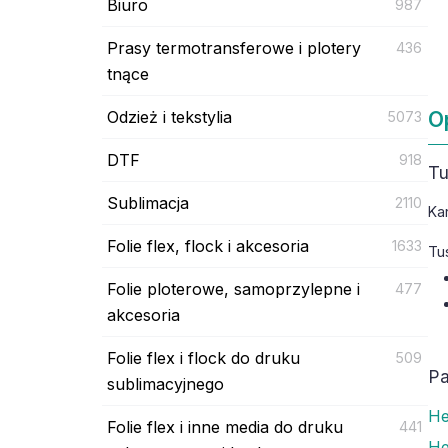
Biuro
987
Prasy termotransferowe i plotery
436
tnące
Odzież i tekstylia
O
5073
DTF
918
Tu
Sublimacja
2110
Ka
Folie flex, flock i akcesoria
1633
Tu
Folie ploterowe, samoprzylepne i
477
akcesoria
Folie flex i flock do druku
509
Pa
sublimacyjnego
He
Folie flex i inne media do druku
441
He