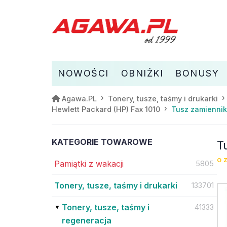
NOWOŚCI
OBNIŻKI
BONUSY
Agawa.PL
Tonery, tusze, taśmy i drukarki
Tusz zamiennik
Hewlett Packard (HP) Fax 1010
KATEGORIE TOWAROWE
T
o 
Pamiątki z wakacji
5805
Tonery, tusze, taśmy i drukarki
133701
Tonery, tusze, taśmy i
41333
regeneracja