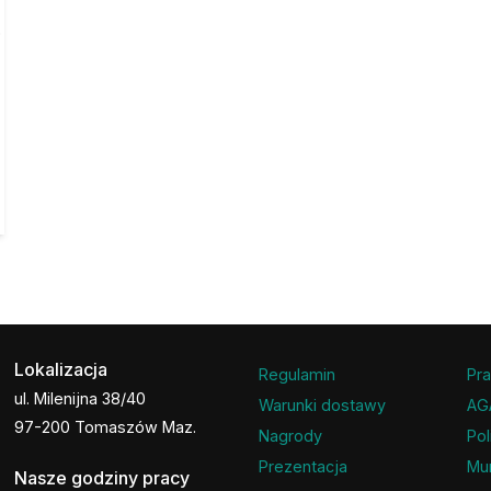
P
Lokalizacja
Regulamin
Pra
ul. Milenijna 38/40
Warunki dostawy
AG
97-200 Tomaszów Maz.
Nagrody
Pol
Prezentacja
Mu
Nasze godziny pracy