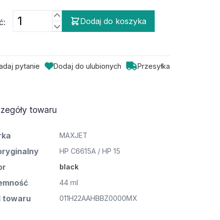
Dodaj do koszyka
ć:
adaj pytanie
Dodaj do ulubionych
Przesyłka
zegóły towaru
rka
MAXJET
oryginalny
HP C6615A / HP 15
or
black
emność
44 ml
 towaru
011H22AAHBBZ0000MX