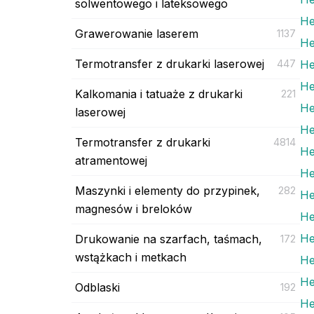
solwentowego i lateksowego
He
Grawerowanie laserem
1137
He
Termotransfer z drukarki laserowej
447
He
He
Kalkomania i tatuaże z drukarki
221
He
laserowej
He
Termotransfer z drukarki
4814
He
atramentowej
He
Maszynki i elementy do przypinek,
282
He
magnesów i breloków
He
He
Drukowanie na szarfach, taśmach,
172
wstążkach i metkach
He
He
Odblaski
192
He