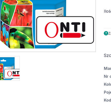
Iloś
Z
Szc
Ma
Nr 
Kol
Poj
Kod