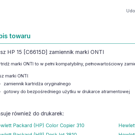
Udos
pis towaru
sz HP 15 [C6615D] zamiennik marki ONTI
rtridż marki ONTI to w pełni kompatybilny, pełnowartościowy zami
sz marki ONTI:
zamiennik kartridża oryginalnego
gotowy do bezpośredniego użytku w drukarce atramentowej
suje również do drukarek:
wlett Packard (HP) Color Copier 310
Hewlet
wlett Packard (HP) DeskJet 3810
Hewlet