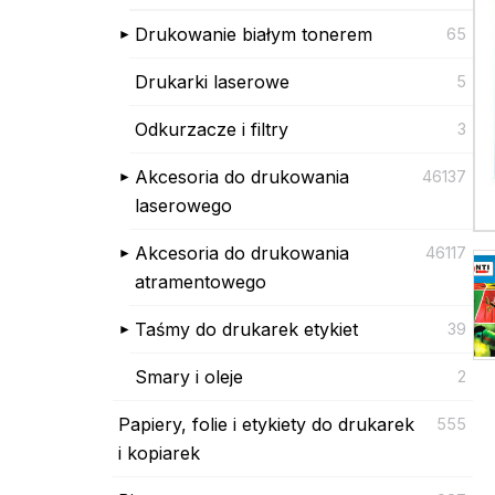
Drukowanie białym tonerem
65
Drukarki laserowe
5
Odkurzacze i filtry
3
Akcesoria do drukowania
46137
laserowego
Akcesoria do drukowania
46117
atramentowego
Taśmy do drukarek etykiet
39
Smary i oleje
2
Papiery, folie i etykiety do drukarek
555
i kopiarek