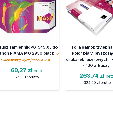
Tusz zamiennik PG-545 XL do
Folia samoprzylepna
anon PIXMA MG 2950 black
kolor biały, błyszcz
o
drukarek laserowych i 
zwiększonej wydajności o 15%.
- 100 arkuszy
60,27 zł
netto
263,74 zł
net
74,13 zł
brutto
324,40 zł
brutto