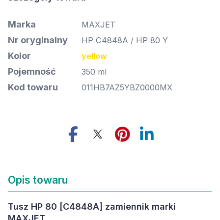
Marka
MAXJET
Nr oryginalny
HP C4848A / HP 80 Y
Kolor
yellow
Pojemność
350 ml
Kod towaru
011HB7AZ5YBZ0000MX
Opis towaru
Tusz HP 80 [C4848A] zamiennik marki
MAXJET