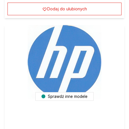
Dodaj do ulubionych
Sprawdź inne modele
Tusz HP C4848A / HP 80 Y do HP DesignJet