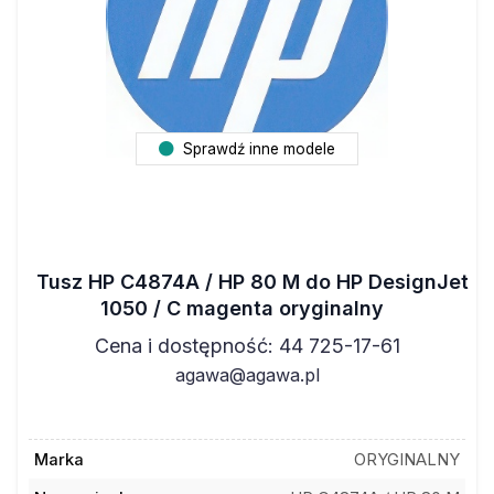
Sprawdź inne modele
Tusz HP C4874A / HP 80 M do HP DesignJet
1050 / C magenta oryginalny
Cena i dostępność: 44 725-17-61
agawa@agawa.pl
Marka
ORYGINALNY
Nr oryginalny
HP C4874A / HP 80 M