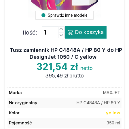
Sprawdź inne modele
Ilość:
Do koszyka
Tusz zamiennik HP C4848A / HP 80 Y do HP
DesignJet 1050 / C yellow
321,54 zł
netto
395,49 zł
brutto
Marka
MAXJET
Nr oryginalny
HP C4848A / HP 80 Y
Kolor
yellow
Pojemność
350 ml
Kod towaru
011HB7AZ5YBZ0000MX