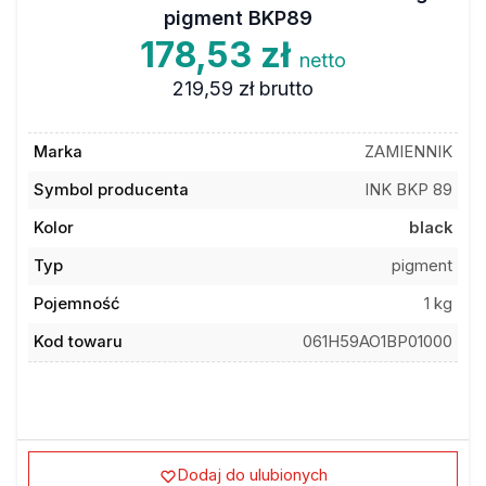
pigment BKP89
178,53 zł
netto
219,59 zł
brutto
Marka
ZAMIENNIK
Symbol producenta
INK BKP 89
Kolor
black
Typ
pigment
Pojemność
1 kg
Kod towaru
061H59AO1BP01000
Dodaj do ulubionych