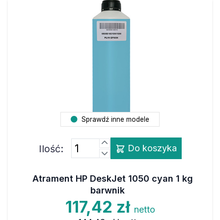
Sprawdź inne modele
Ilość:
Do koszyka
Atrament HP DeskJet 1050 cyan 1 kg
barwnik
117,42 zł
netto
144,43 zł
brutto