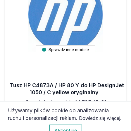
Sprawdź inne modele
Tusz HP C4873A / HP 80 Y do HP DesignJet
1050 / C yellow oryginalny
Cena i dostępność: 44 725-17-61
Używamy plików cookie do analizowania
agawa@agawa.pl
ruchu i personalizacji reklam.
.
Dowiedz się więcej
0
Akceptuję
Marka
ORYGINALNY