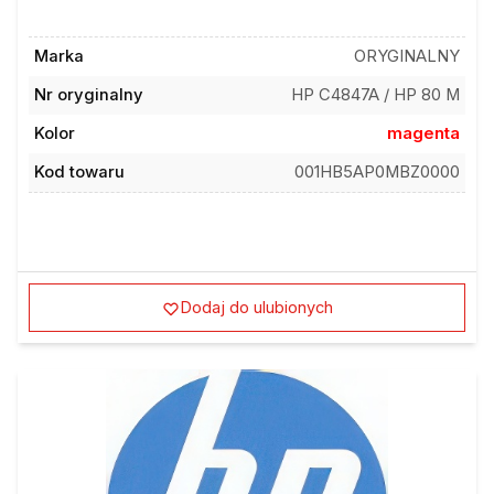
Marka
ORYGINALNY
Nr oryginalny
HP C4847A / HP 80 M
Kolor
magenta
Kod towaru
001HB5AP0MBZ0000
Dodaj do ulubionych