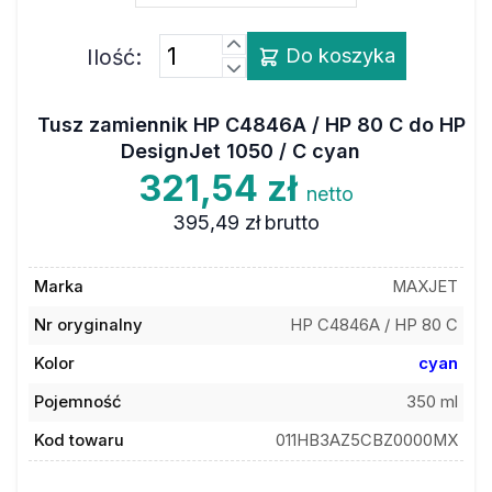
Ilość:
Do koszyka
Tusz zamiennik HP C4846A / HP 80 C do HP
DesignJet 1050 / C cyan
321,54 zł
netto
395,49 zł
brutto
Marka
MAXJET
Nr oryginalny
HP C4846A / HP 80 C
Kolor
cyan
Pojemność
350 ml
Kod towaru
011HB3AZ5CBZ0000MX