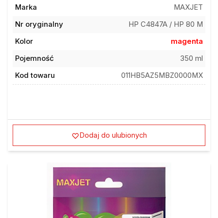
Marka
MAXJET
Nr oryginalny
HP C4847A / HP 80 M
Kolor
magenta
Pojemność
350 ml
Kod towaru
011HB5AZ5MBZ0000MX
Dodaj do ulubionych