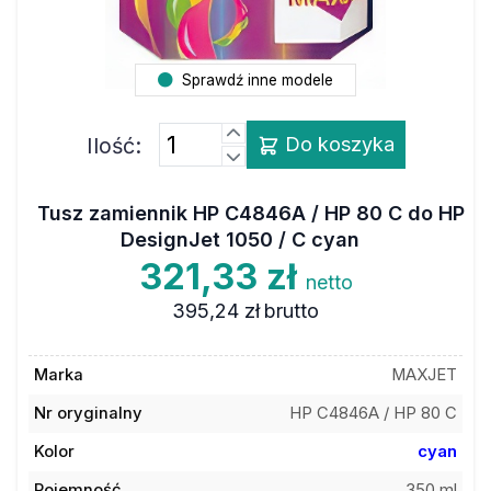
Sprawdź inne modele
Ilość:
Do koszyka
Tusz zamiennik HP C4846A / HP 80 C do HP
DesignJet 1050 / C cyan
321,33 zł
netto
395,24 zł
brutto
Marka
MAXJET
Nr oryginalny
HP C4846A / HP 80 C
Kolor
cyan
Pojemność
350 ml