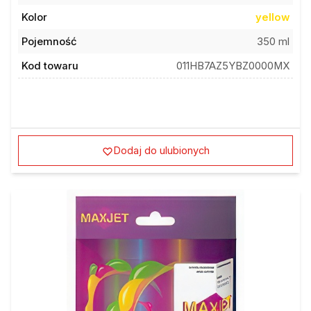
Kolor
yellow
Pojemność
350 ml
Kod towaru
011HB7AZ5YBZ0000MX
Dodaj do ulubionych