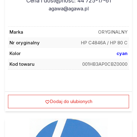
Cena i dostępność: 44 725-17-61
agawa@agawa.pl
Marka
ORYGINALNY
Nr oryginalny
HP C4846A / HP 80 C
Kolor
cyan
Kod towaru
001HB3AP0CBZ0000
Dodaj do ulubionych