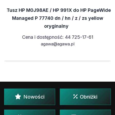
Tusz HP M0J98AE / HP 991X do HP PageWide
Managed P 77740 dn / hn / z / zs yellow
oryginalny
Cena i dostępność: 44 725-17-61
agawa@agawa.pl
Nowości
Obniżki