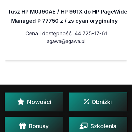
Tusz HP M0J90AE / HP 991X do HP PageWide
Managed P 77750 z / zs cyan oryginalny
Cena i dostępność: 44 725-17-61
agawa@agawa.pl
Nowości
Obniżki
Bonusy
Szkolenia