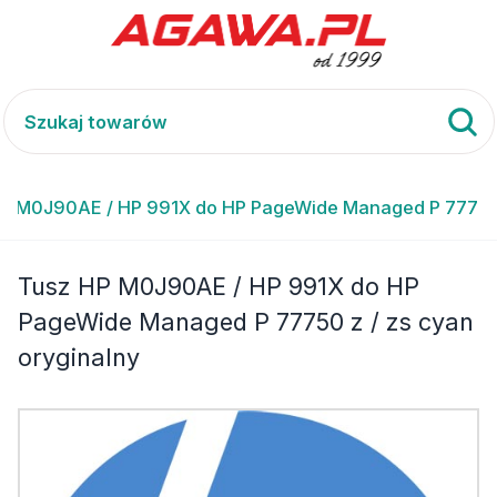
P M0J90AE / HP 991X do HP PageWide Managed P 77750 z
Tusz HP M0J90AE / HP 991X do HP
PageWide Managed P 77750 z / zs cyan
oryginalny