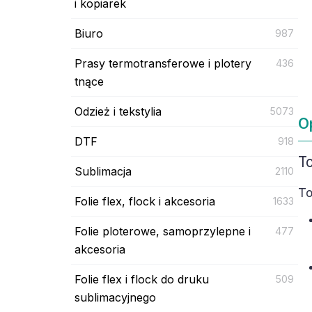
i kopiarek
Biuro
987
Prasy termotransferowe i plotery
436
tnące
Odzież i tekstylia
5073
O
DTF
918
T
Sublimacja
2110
To
Folie flex, flock i akcesoria
1633
Folie ploterowe, samoprzylepne i
477
akcesoria
Folie flex i flock do druku
509
sublimacyjnego