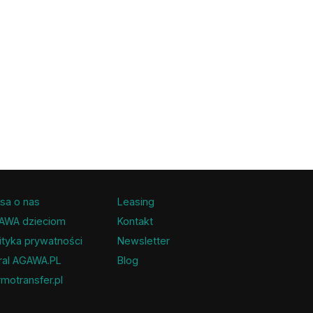
sa o nas
Leasing
AWA dzieciom
Kontakt
ityka prywatności
Newsletter
ral AGAWA.PL
Blog
motransfer.pl