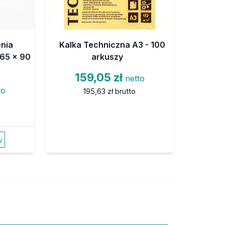
enia
Kalka Techniczna A3 - 100
65 x 90
arkuszy
159,05 zł
netto
to
195,63 zł
brutto
y