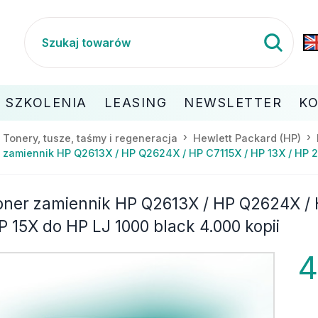
SZKOLENIA
LEASING
NEWSLETTER
K
Tonery, tusze, taśmy i regeneracja
Hewlett Packard (HP)
 zamiennik HP Q2613X / HP Q2624X / HP C7115X / HP 13X / HP 24
oner zamiennik HP Q2613X / HP Q2624X / H
P 15X do HP LJ 1000 black 4.000 kopii
4