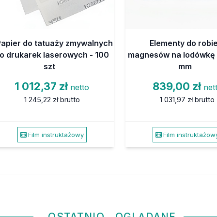
Papier do tatuaży zmywalnych
Elementy do robi
o drukarek laserowych - 100
magnesów na lodówkę 
szt
mm
1 012,37 zł
839,00 zł
netto
net
1 245,22 zł
brutto
1 031,97 zł
brutto
Film instruktażowy
Film instruktażow
OSTATNIO
OGLĄDANE