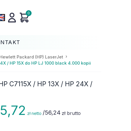
0
ONTAKT
Hewlett Packard (HP) LaserJet
X / HP 15X do HP LJ 1000 black 4.000 kopii
P C7115X / HP 13X / HP 24X /
5,72
/
56,24
zł brutto
zł netto