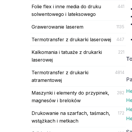
Folie flex i inne media do druku
441
solwentowego i lateksowego
Grawerowanie laserem
1135
Termotransfer z drukarki laserowej
447
Kalkomania i tatuaże z drukarki
221
To
laserowej
Termotransfer z drukarki
4814
Pa
atramentowej
He
Maszynki i elementy do przypinek,
282
He
magnesów i breloków
He
Drukowanie na szarfach, taśmach,
172
He
wstążkach i metkach
Sz