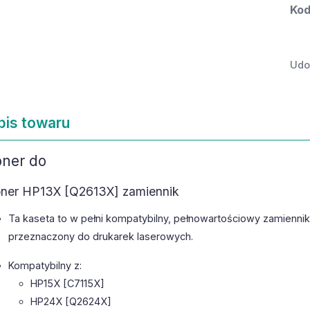
Kod
Udos
pis towaru
oner do
ner HP13X [Q2613X] zamiennik
Ta kaseta to w pełni kompatybilny, pełnowartościowy zamienni
przeznaczony do drukarek laserowych.
Kompatybilny z:
HP15X [C7115X]
HP24X [Q2624X]