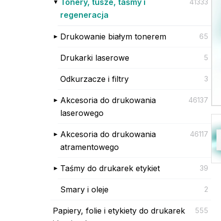
Tonery, tusze, taśmy i
41333
regeneracja
Drukowanie białym tonerem
65
Drukarki laserowe
5
Odkurzacze i filtry
3
Akcesoria do drukowania
46137
laserowego
Akcesoria do drukowania
46117
atramentowego
Taśmy do drukarek etykiet
39
Smary i oleje
2
Papiery, folie i etykiety do drukarek
555