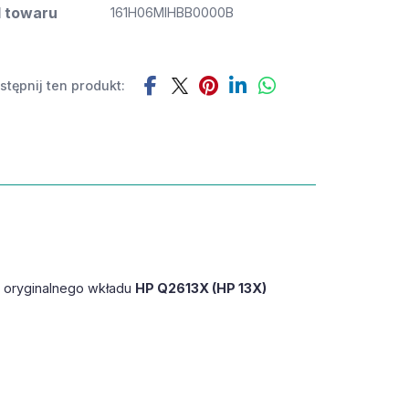
 towaru
161H06MIHBB0000B
tępnij ten produkt:
k oryginalnego wkładu
HP Q2613X (HP 13X)