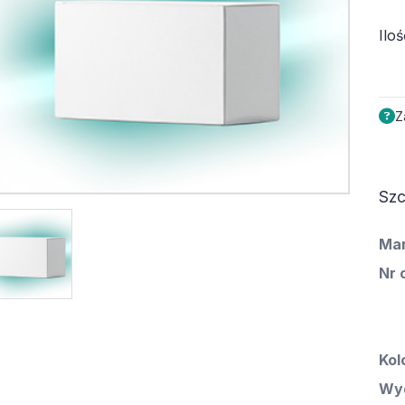
Iloś
Z
Szc
Ma
Nr 
Kol
Wyd