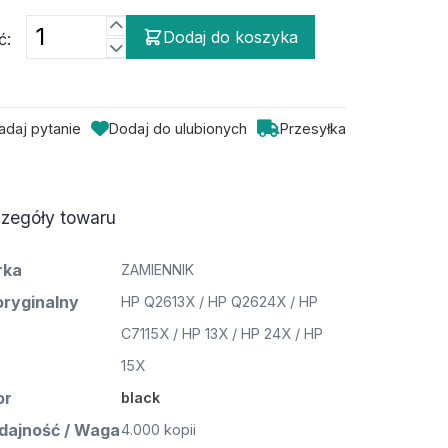
Dodaj do koszyka
ć:
adaj pytanie
Dodaj do ulubionych
Przesyłka
zegóły towaru
rka
ZAMIENNIK
oryginalny
HP Q2613X / HP Q2624X / HP
C7115X / HP 13X / HP 24X / HP
15X
or
black
ajność / Waga
4.000 kopii