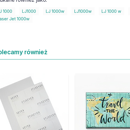
J 1000
LJ1000
LJ 1000w
LJ1000w
LJ 1000 w
aser Jet 1000w
olecamy również