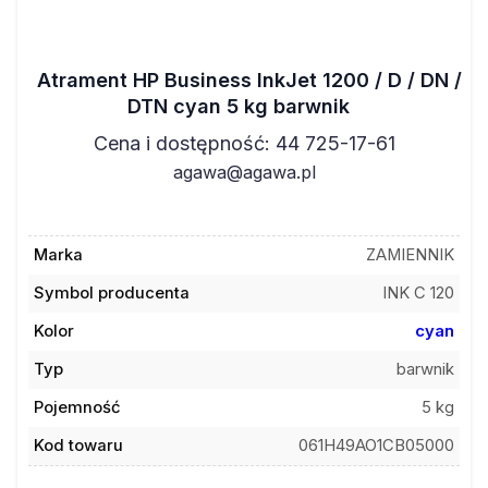
Atrament HP Business InkJet 1200 / D / DN /
DTN cyan 5 kg barwnik
Cena i dostępność: 44 725-17-61
agawa@agawa.pl
Marka
ZAMIENNIK
Symbol producenta
INK C 120
Kolor
cyan
Typ
barwnik
Pojemność
5 kg
Kod towaru
061H49AO1CB05000