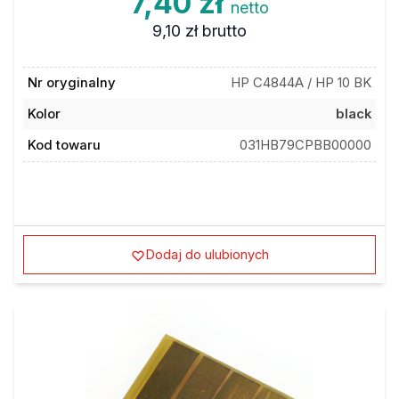
7,40 zł
netto
9,10 zł
brutto
Nr oryginalny
HP C4844A / HP 10 BK
Kolor
black
Kod towaru
031HB79CPBB00000
Dodaj do ulubionych