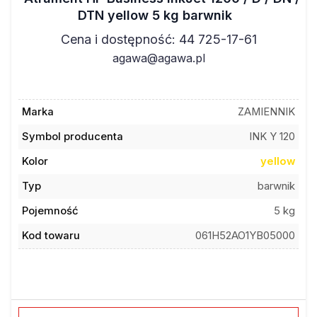
DTN yellow 5 kg barwnik
Cena i dostępność: 44 725-17-61
agawa@agawa.pl
Marka
ZAMIENNIK
Symbol producenta
INK Y 120
Kolor
yellow
Typ
barwnik
Pojemność
5 kg
Kod towaru
061H52AO1YB05000