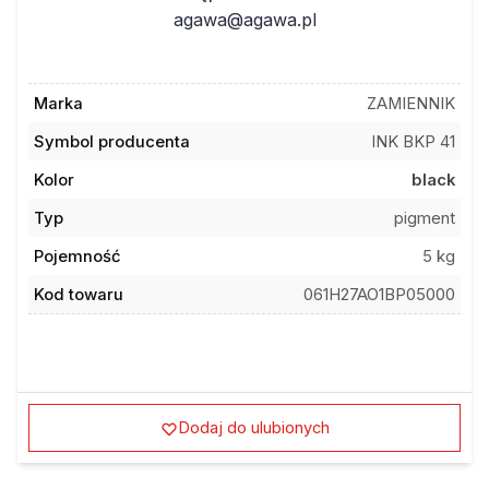
agawa@agawa.pl
Marka
ZAMIENNIK
Symbol producenta
INK BKP 41
Kolor
black
Typ
pigment
Pojemność
5 kg
Kod towaru
061H27AO1BP05000
Dodaj do ulubionych