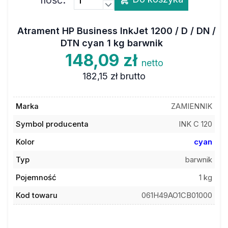
Atrament HP Business InkJet 1200 / D / DN /
DTN cyan 1 kg barwnik
148,09 zł
netto
182,15 zł
brutto
Marka
ZAMIENNIK
Symbol producenta
INK C 120
Kolor
cyan
Typ
barwnik
Pojemność
1 kg
Kod towaru
061H49AO1CB01000