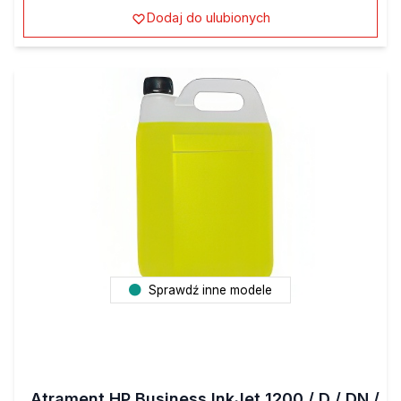
Dodaj do ulubionych
Sprawdź inne modele
Atrament HP Business InkJet 1200 / D / DN /