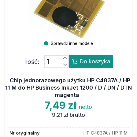
Sprawdź inne modele
Ilość:
Do koszyka
Chip jednorazowego użytku HP C4837A / HP
11 M do HP Business InkJet 1200 / D / DN / DTN
magenta
7,49 zł
netto
9,21 zł
brutto
Nr oryginalny
HP C4837A / HP 11 M