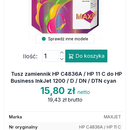
Sprawdź inne modele
Ilość:
Do koszyka
Tusz zamiennik HP C4836A / HP 11 C do HP
Business InkJet 1200 / D / DN / DTN cyan
15,80 zł
netto
19,43 zł
brutto
Marka
MAXJET
Nr oryginalny
HP C4836A / HP 11 C