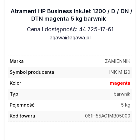
Atrament HP Business InkJet 1200 / D / DN /
DTN magenta 5 kg barwnik
Cena i dostępność: 44 725-17-61
agawa@agawa.pl
Marka
ZAMIENNIK
Symbol producenta
INK M 120
Kolor
magenta
Typ
barwnik
Pojemność
5 kg
Kod towaru
061H55AO1MB05000