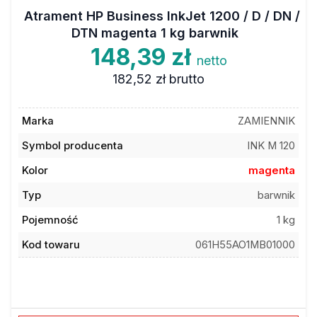
Atrament HP Business InkJet 1200 / D / DN /
DTN magenta 1 kg barwnik
148,39 zł
netto
182,52 zł
brutto
Marka
ZAMIENNIK
Symbol producenta
INK M 120
Kolor
magenta
Typ
barwnik
Pojemność
1 kg
Kod towaru
061H55AO1MB01000