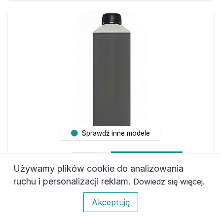
Sprawdź inne modele
Ilość:
Do koszyka
Używamy plików cookie do analizowania
ruchu i personalizacji reklam.
.
Dowiedz się więcej
Atrament HP Business InkJet 1200 / D / DN /
0
Akceptuję
DTN black 1 kg pigment