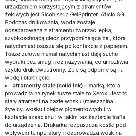
urządzeniem korzystającym z atramentów
żelowych jest Ricoh seria GelSprinter, Aficio SG.
Podczas drukowania, woda zostaje
odseparowana z atramentu tworząc lepką,
szybkoschnącą ciecz przypominająca żel, która
natychmiast osusza się po kontakcie z papierem.
Tusze żelowe niemal natychmiast dają suche
wydruki bez smug i rozmazywania, co umożliwia
szybki druk dwustronny. Żele są odporne są na
wodę i blaknięcie.
atramenty stałe (solid ink)
– marką, która
prowadziła na rynek tusze stałe to Xerox. Jest to
stały atrament na bazie wosku (mieszanina
żywicy, wosku i olejów pigmentowych ) w
kształcie sześcianu i w takim tez kształcie trafia
do urządzenia. Drukarka rozpuszcza kostki pod
wpływem temperatury i rozprowadza wosk na