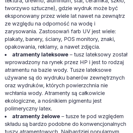
tektura, drewno, aluminium, stal, ceramika, szkło,
tworzywo sztuczne), gdzie wydruk może być
eksponowany przez wiele lat nawet na zewnątrz
ze względu na odporność na wodę i
zarysowania. Zastosowań farb UV jest wiele:
plakaty, banery, ściany, POS monitory, znaki,
opakowania, reklamy, a nawet zdjęcia.
atramenty lateksowe
– tusz lateksowy został
wprowadzony na rynek przez HP i jest to rodzaj
atramentu na bazie wody. Tusze lateksowe
używane są do wydruku banerów zewnętrznych
oraz wydruków, których powierzchnia nie
wchłania wody. Atramenty są całkowicie
ekologiczne, a nośnikiem pigmentu jest
polimeryczny latex.
atramenty żelowe
– tusze te pod względem
składu są bardzo podobne do konwencjonalnych
tuszy atramentowych. Najbardziej popularnym