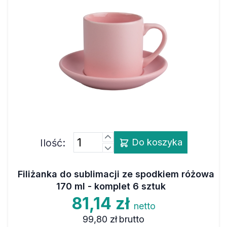
Ilość:
Do koszyka
Filiżanka do sublimacji ze spodkiem różowa
170 ml - komplet 6 sztuk
81,14 zł
netto
99,80 zł
brutto
( Cena za 1 szt.:
13,52 zł
netto )