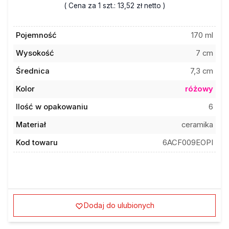
Pojemność
170 ml
Wysokość
7 cm
Średnica
7,3 cm
Kolor
różowy
Ilość w opakowaniu
6
Materiał
ceramika
Kod towaru
6ACF009EOPI
Dodaj do ulubionych