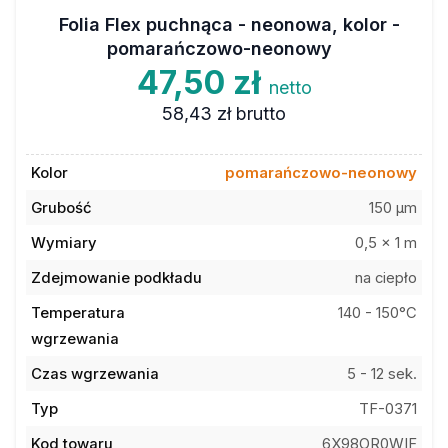
Folia Flex puchnąca - neonowa, kolor -
pomarańczowo-neonowy
47,50 zł
netto
58,43 zł
brutto
Kolor
pomarańczowo-neonowy
Grubość
150 µm
Wymiary
0,5 x 1 m
Zdejmowanie podkładu
na ciepło
Temperatura
140 - 150°C
wgrzewania
Czas wgrzewania
5 - 12 sek.
Typ
TF-0371
Kod towaru
6X98OR0WIF