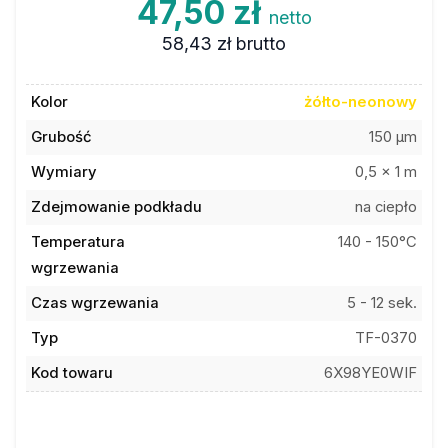
47,50 zł
netto
58,43 zł
brutto
Kolor
żółto-neonowy
Grubość
150 µm
Wymiary
0,5 x 1 m
Zdejmowanie podkładu
na ciepło
Temperatura
140 - 150°C
wgrzewania
Czas wgrzewania
5 - 12 sek.
Typ
TF-0370
Kod towaru
6X98YE0WIF