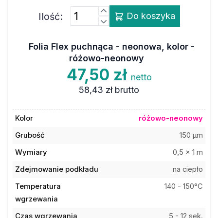
Ilość:
Do koszyka
Folia Flex puchnąca - neonowa, kolor -
różowo-neonowy
47,50 zł
netto
58,43 zł
brutto
Kolor
różowo-neonowy
Grubość
150 µm
Wymiary
0,5 x 1 m
Zdejmowanie podkładu
na ciepło
Temperatura
140 - 150°C
wgrzewania
Czas wgrzewania
5 - 12 sek.