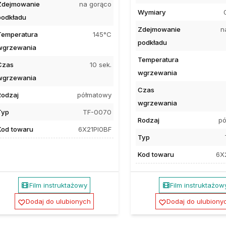
Zdejmowanie
na gorąco
Wymiary
podkładu
Zdejmowanie
n
Temperatura
145°C
podkładu
wgrzewania
Temperatura
Czas
10 sek.
wgrzewania
wgrzewania
Czas
Rodzaj
półmatowy
wgrzewania
Typ
TF-0070
Rodzaj
pó
Kod towaru
6X21PI0BF
Typ
Kod towaru
6X
Film instruktażowy
Film instruktażow
Dodaj do ulubionych
Dodaj do ulubiony