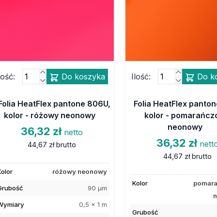
lość:
Do koszyka
Ilość:
Do k
Folia HeatFlex pantone 806U,
Folia HeatFlex panto
kolor - różowy neonowy
kolor - pomarańc
neonowy
36,32 zł
netto
36,32 zł
nett
44,67 zł
brutto
44,67 zł
brutto
Kolor
różowy neonowy
Kolor
pomar
Grubość
90 µm
Wymiary
0,5 x 1 m
Grubość