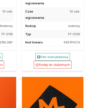
wgrzewania
10 sek.
Czas
10 sek.
wgrzewania
łmatowy
Rodzaj
matowy
TF-0116
Typ
TF-0316
21BL0BF
Kod towaru
6XE1PI0C9
y
Film instruktażowy
ch
Dodaj do ulubionych