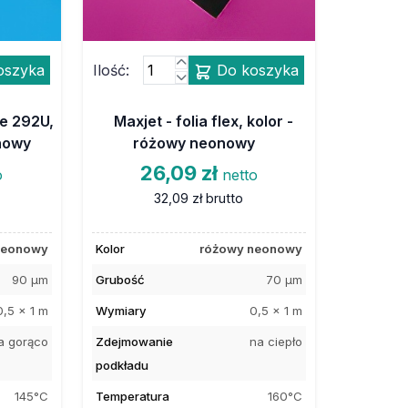
oszyka
Ilość:
Do koszyka
ne 292U,
Maxjet - folia flex, kolor -
onowy
różowy neonowy
26,09 zł
o
netto
32,09 zł
brutto
 neonowy
Kolor
różowy neonowy
90 µm
Grubość
70 µm
0,5 x 1 m
Wymiary
0,5 x 1 m
a gorąco
Zdejmowanie
na ciepło
podkładu
145°C
Temperatura
160°C