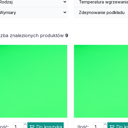
czba znalezionych produktów
9
lość:
Do koszyka
Ilość:
Do k