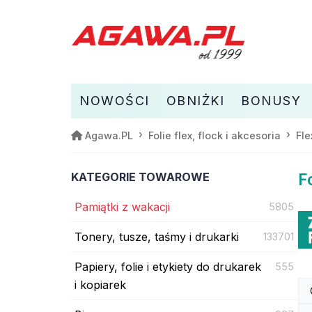
NOWOŚCI
OBNIŻKI
BONUSY
Agawa.PL
Folie flex, flock i akcesoria
Fle
KATEGORIE TOWAROWE
F
Pamiątki z wakacji
5805
Tonery, tusze, taśmy i drukarki
133701
Papiery, folie i etykiety do drukarek
555
i kopiarek