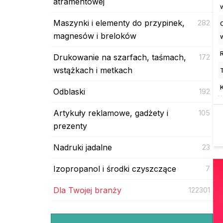
atramentowej
Maszynki i elementy do przypinek,
282
magnesów i breloków
Drukowanie na szarfach, taśmach,
172
wstążkach i metkach
Odblaski
192
Artykuły reklamowe, gadżety i
105
prezenty
Nadruki jadalne
23
Izopropanol i środki czyszczące
7
Dla Twojej branży
122301