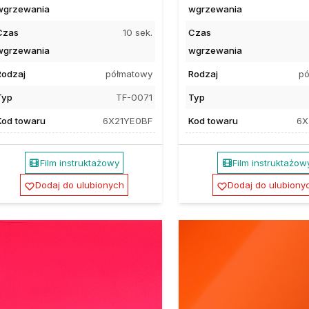
wgrzewania
wgrzewania
Czas
10 sek.
Czas
wgrzewania
wgrzewania
Rodzaj
półmatowy
Rodzaj
pó
Typ
TF-0071
Typ
Kod towaru
6X21YE0BF
Kod towaru
6X
Film instruktażowy
Film instruktażow
Dodaj do ulubionych
Dodaj do ulubiony