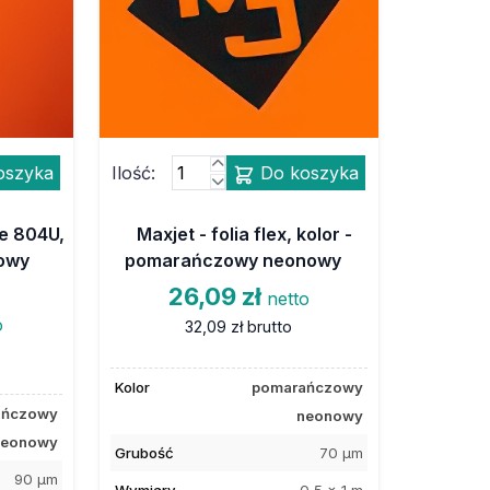
oszyka
Ilość:
Do koszyka
ne 804U,
Maxjet - folia flex, kolor -
zowy
pomarańczowy neonowy
26,09 zł
netto
o
32,09 zł
brutto
Kolor
pomarańczowy
ańczowy
neonowy
neonowy
Grubość
70 µm
90 µm