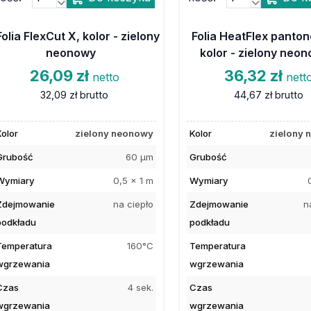
Folia FlexCut X, kolor - zielony
Folia HeatFlex panto
neonowy
kolor - zielony neo
26,09 zł
36,32 zł
netto
nett
32,09 zł
brutto
44,67 zł
brutto
Kolor
zielony neonowy
Kolor
zielony 
Grubość
60 µm
Grubość
Wymiary
0,5 x 1 m
Wymiary
Zdejmowanie
na ciepło
Zdejmowanie
n
podkładu
podkładu
Temperatura
160°C
Temperatura
wgrzewania
wgrzewania
Czas
4 sek.
Czas
wgrzewania
wgrzewania