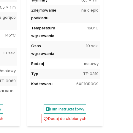
Wymiary
0,5 x 1 m
0,5 x 1 m
Zdejmowanie
na ciepło
a gorąco
podkładu
Temperatura
160°C
145°C
wgrzewania
Czas
10 sek.
10 sek.
wgrzewania
Rodzaj
matowy
łmatowy
Typ
TF-0319
TF-0069
Kod towaru
6XE1OR0C9
21OR0BF
y
Film instruktażowy
ch
Dodaj do ulubionych