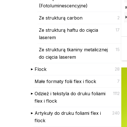
(Fotoluminescencyjne)
Ze strukturą carbon
2
Ze strukturą haftu do cięcia
17
laserem
Ze strukturą tkaniny metalicznej
15
do cięcia laserem
Flock
28
Małe formaty folii flex i flock
7
Odzież i tekstyla do druku foliami
1112
flex i flock
Artykuły do druku foliami flex i
240
flock