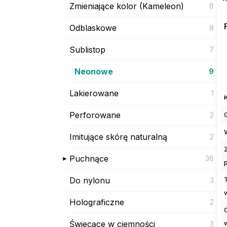
Zmieniające kolor (Kameleon)
8
Odblaskowe
8
Sublistop
7
Neonowe
9
Lakierowane
1
Perforowane
2
Imitujące skórę naturalną
2
Puchnące
36
Do nylonu
3
Holograficzne
2
Świecące w ciemności
3