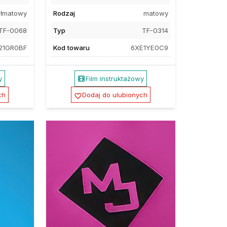
łmatowy
Rodzaj
matowy
TF-0068
Typ
TF-0314
21GR0BF
Kod towaru
6XE1YE0C9
y
Film instruktażowy
ch
Dodaj do ulubionych