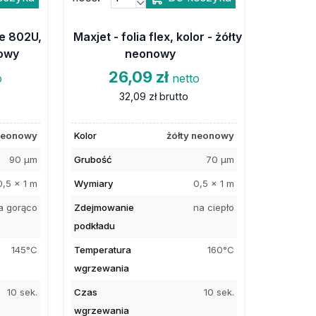
ne 802U,
Maxjet - folia flex, kolor - żółty
nowy
neonowy
26,09 zł
o
netto
32,09 zł
brutto
neonowy
Kolor
żółty neonowy
90 µm
Grubość
70 µm
0,5 x 1 m
Wymiary
0,5 x 1 m
a gorąco
Zdejmowanie
na ciepło
podkładu
145°C
Temperatura
160°C
wgrzewania
10 sek.
Czas
10 sek.
wgrzewania