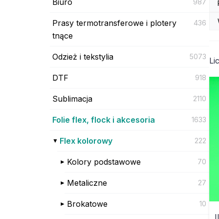
Biuro
987
Prasy termotransferowe i plotery
436
tnące
Odzież i tekstylia
5073
Li
DTF
918
Sublimacja
2110
Folie flex, flock i akcesoria
1633
Flex kolorowy
222
Kolory podstawowe
70
Metaliczne
27
Brokatowe
10
I