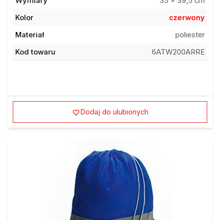
Wymiary
35 x 39,5 cm
Kolor
czerwony
Materiał
poliester
Kod towaru
6ATW200ARRE
Dodaj do ulubionych