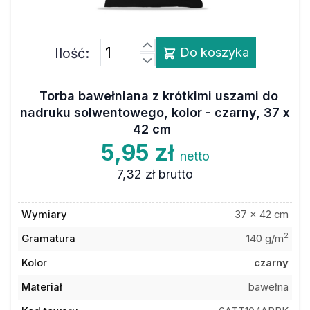
Ilość:
Do koszyka
Torba bawełniana z krótkimi uszami do
nadruku solwentowego, kolor - czarny, 37 x
42 cm
5,95 zł
netto
7,32 zł
brutto
Wymiary
37 x 42 cm
2
Gramatura
140 g/m
Kolor
czarny
Materiał
bawełna
Kod towaru
6ATT104ARBK