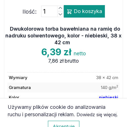
Ilość:
Do koszyka
Dwukolorowa torba bawełniana na ramię do
nadruku solwentowego, kolor - niebieski, 38 x
42 cm
6,39 zł
netto
7,86 zł
brutto
Wymiary
38 x 42 cm
2
Gramatura
140 g/m
Kolor
niebieski
Używamy plików cookie do analizowania
Materiał
bawełna
ruchu i personalizacji reklam.
.
Dowiedz się więcej
Kod towaru
6ATT103ARBL
0
Akceptuję