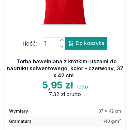
Ilość:
Do koszyka
Torba bawełniana z krótkimi uszami do
nadruku solwentowego, kolor - czerwony, 37
x 42 cm
5,95 zł
netto
7,32 zł
brutto
Wymiary
37 x 42 cm
2
Gramatura
140 g/m
Kolor
czerwony