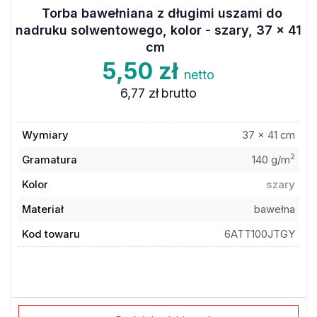
Torba bawełniana z długimi uszami do
nadruku solwentowego, kolor - szary, 37 x 41
cm
5,50 zł
netto
6,77 zł
brutto
Wymiary
37 x 41 cm
2
Gramatura
140 g/m
Kolor
szary
Materiał
bawełna
Kod towaru
6ATT100JTGY
Dodaj do ulubionych