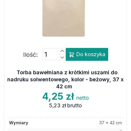
Ilość:
Do koszyka
Torba bawełniana z krótkimi uszami do
nadruku solwentowego, kolor - beżowy, 37 x
42 cm
4,25 zł
netto
5,23 zł
brutto
Wymiary
37 x 42 cm
2
Gramatura
140 g/m