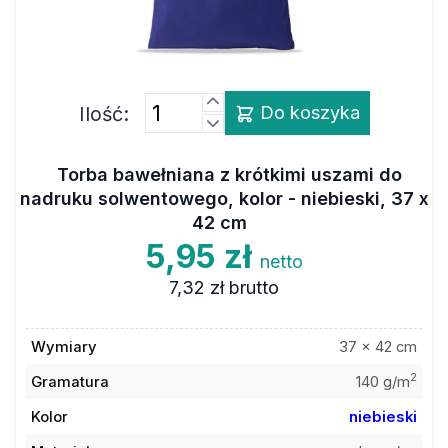
Ilość:
Do koszyka
Torba bawełniana z krótkimi uszami do
nadruku solwentowego, kolor - niebieski, 37 x
42 cm
5,95 zł
netto
7,32 zł
brutto
Wymiary
37 x 42 cm
2
Gramatura
140 g/m
Kolor
niebieski
Materiał
bawełna