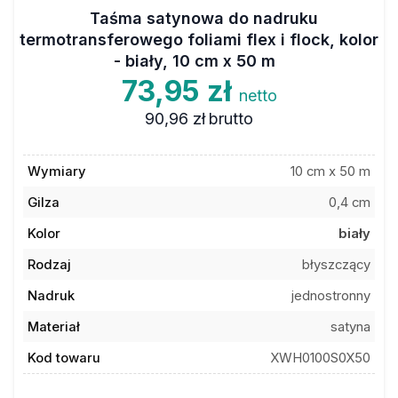
Taśma satynowa do nadruku
termotransferowego foliami flex i flock, kolor
- biały, 10 cm x 50 m
73,95 zł
netto
90,96 zł
brutto
Wymiary
10 cm x 50 m
Gilza
0,4 cm
Kolor
biały
Rodzaj
błyszczący
Nadruk
jednostronny
Materiał
satyna
Kod towaru
XWH0100S0X50