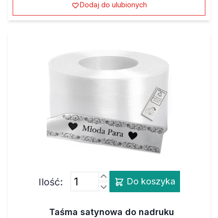
Ilość:
Do koszyka
Taśma satynowa do nadruku
termotransferowego foliami flex i flock, kolor