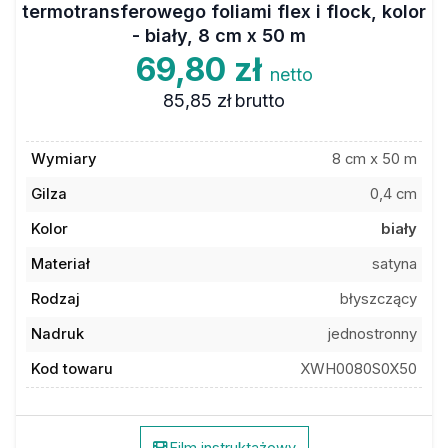
- biały, 8 cm x 50 m
69,80 zł
netto
85,85 zł
brutto
Wymiary
8 cm x 50 m
Gilza
0,4 cm
Kolor
biały
Materiał
satyna
Rodzaj
błyszczący
Nadruk
jednostronny
Kod towaru
XWH0080S0X50
Film instruktażowy