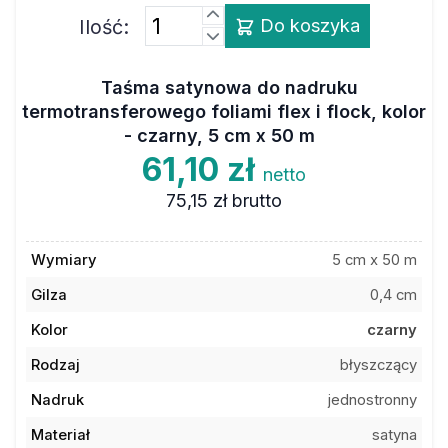
Ilość:
Do koszyka
Taśma satynowa do nadruku
termotransferowego foliami flex i flock, kolor
- czarny, 5 cm x 50 m
61,10 zł
netto
75,15 zł
brutto
Wymiary
5 cm x 50 m
Gilza
0,4 cm
Kolor
czarny
Rodzaj
błyszczący
Nadruk
jednostronny
Materiał
satyna