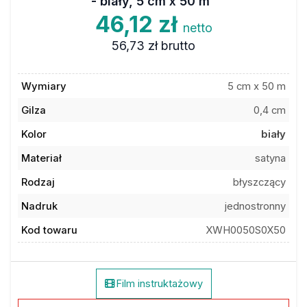
46,12 zł
netto
56,73 zł
brutto
Wymiary
5 cm x 50 m
Gilza
0,4 cm
Kolor
biały
Materiał
satyna
Rodzaj
błyszczący
Nadruk
jednostronny
Kod towaru
XWH0050S0X50
Film instruktażowy
Dodaj do ulubionych