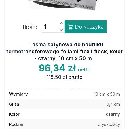
Ilość:
Do koszyka
Taśma satynowa do nadruku
termotransferowego foliami flex i flock, kolor
- czarny, 10 cm x 50 m
96,34 zł
netto
118,50 zł
brutto
Wymiary
10 cm x 50 m
Gilza
0,4 cm
Kolor
czarny
Rodzaj
błyszczący