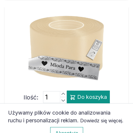
Ilość:
Do koszyka
Używamy plików cookie do analizowania
ruchu i personalizacji reklam.
.
Dowiedz się więcej
Taśma satynowa do nadruku
termotransferowego foliami flex i flock, kolor
0
Akceptuję
- beżowy, 8 cm x 50 m