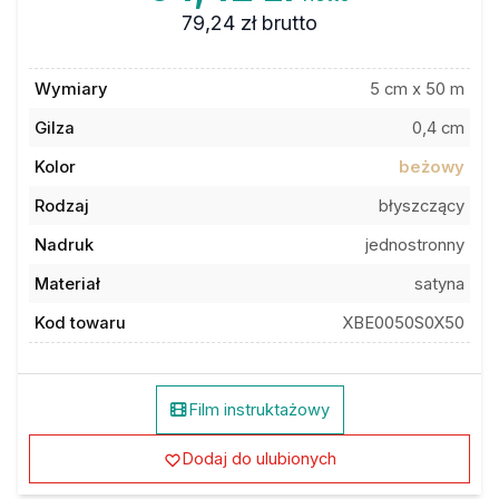
79,24 zł
brutto
Wymiary
5 cm x 50 m
Gilza
0,4 cm
Kolor
beżowy
Rodzaj
błyszczący
Nadruk
jednostronny
Materiał
satyna
Kod towaru
XBE0050S0X50
Film instruktażowy
Dodaj do ulubionych