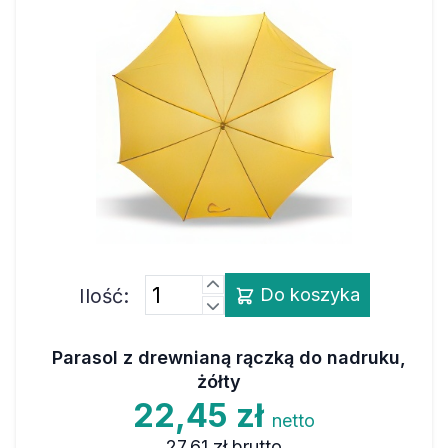
Ilość:
Do koszyka
Parasol z drewnianą rączką do nadruku,
żółty
22,45 zł
netto
27,61 zł
brutto