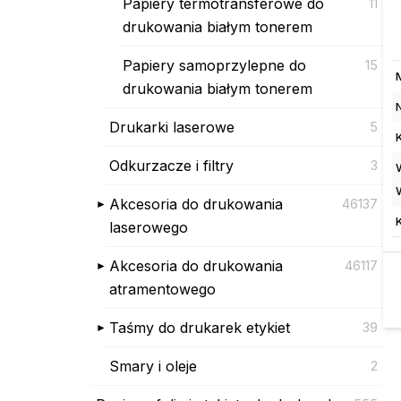
Papiery termotransferowe do
11
drukowania białym tonerem
Papiery samoprzylepne do
15
drukowania białym tonerem
Drukarki laserowe
5
Odkurzacze i filtry
3
Akcesoria do drukowania
46137
laserowego
Akcesoria do drukowania
46117
atramentowego
Taśmy do drukarek etykiet
39
Smary i oleje
2