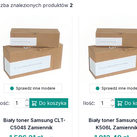
czba znalezionych produktów
2
Sprawdź inne modele
Sprawdź inne mode
lość:
Do koszyka
Ilość:
Do k
Biały toner Samsung CLT-
Biały toner Samsun
C504S Zamiennik
K506L Zamienni