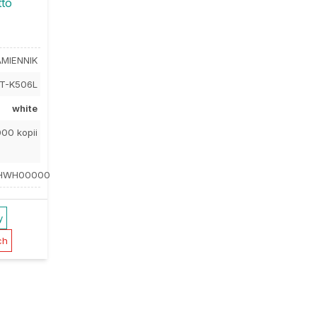
tto
MIENNIK
T-K506L
white
000 kopii
HWH00000
y
ch