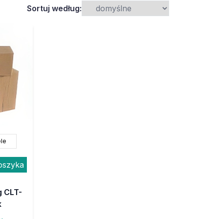
Sortuj według:
le
oszyka
g CLT-
k