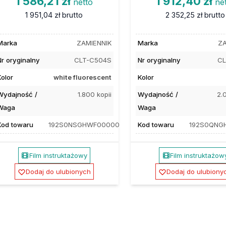
1 586,21 zł
1 912,40 zł
netto
ne
1 951,04 zł
brutto
2 352,25 zł
brutto
Marka
ZAMIENNIK
Marka
ZA
Nr oryginalny
CLT-C504S
Nr oryginalny
CL
Kolor
white fluorescent
Kolor
Wydajność /
1.800 kopii
Wydajność /
2.
Waga
Waga
Kod towaru
192S0NSGHWF00000
Kod towaru
192S0QNG
Film instruktażowy
Film instruktażow
Dodaj do ulubionych
Dodaj do ulubiony