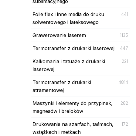
sublimacyjnego
Folie flex i inne media do druku
441
solwentowego i lateksowego
Grawerowanie laserem
1135
Termotransfer z drukarki laserowej
447
Kalkomania i tatuaże z drukarki
221
laserowej
Termotransfer z drukarki
4814
atramentowej
Maszynki i elementy do przypinek,
282
magnesów i breloków
Drukowanie na szarfach, taśmach,
172
wstążkach i metkach