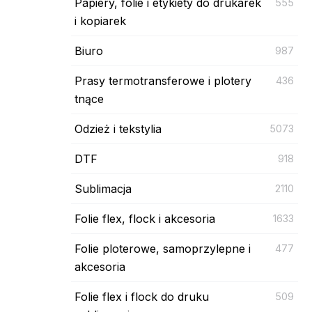
Papiery, folie i etykiety do drukarek
555
i kopiarek
Biuro
987
Prasy termotransferowe i plotery
436
tnące
Odzież i tekstylia
5073
DTF
918
Sublimacja
2110
Folie flex, flock i akcesoria
1633
Folie ploterowe, samoprzylepne i
477
akcesoria
Folie flex i flock do druku
509