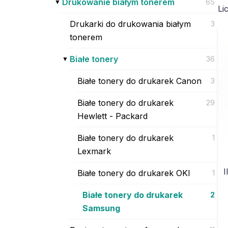
Drukowanie białym tonerem
65
Li
Drukarki do drukowania białym
3
tonerem
Białe tonery
36
Białe tonery do drukarek Canon
3
Białe tonery do drukarek
29
Hewlett - Packard
Białe tonery do drukarek
1
Lexmark
I
Białe tonery do drukarek OKI
1
Białe tonery do drukarek
2
Samsung