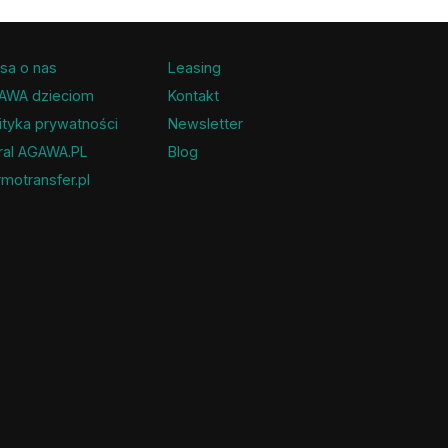
sa o nas
Leasing
AWA dzieciom
Kontakt
ityka prywatności
Newsletter
ral AGAWA.PL
Blog
motransfer.pl