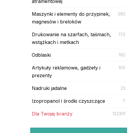
atramentowej
Maszynki i elementy do przypinek,
282
magnesów i breloków
Drukowanie na szarfach, taśmach,
172
wstążkach i metkach
Odblaski
192
Artykuły reklamowe, gadżety i
105
prezenty
Nadruki jadalne
23
Izopropanol i środki czyszczące
7
Dla Twojej branży
122301