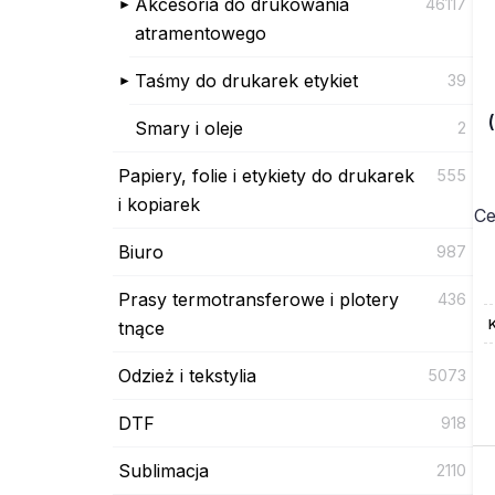
Akcesoria do drukowania
46117
atramentowego
Taśmy do drukarek etykiet
39
Smary i oleje
2
Papiery, folie i etykiety do drukarek
555
i kopiarek
Ce
Biuro
987
Prasy termotransferowe i plotery
436
tnące
Odzież i tekstylia
5073
DTF
918
Sublimacja
2110