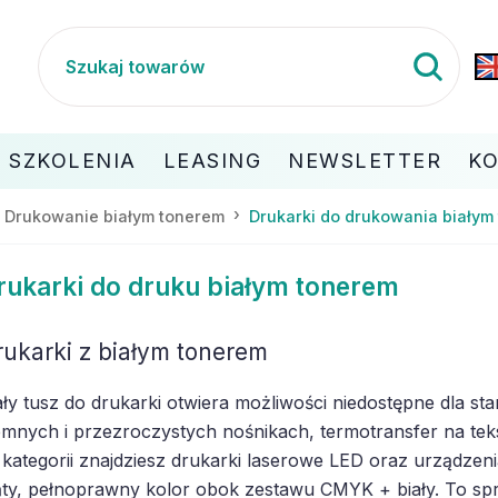
SZKOLENIA
LEASING
NEWSLETTER
K
Drukowanie białym tonerem
Drukarki do drukowania białym
rukarki do druku białym tonerem
rukarki z białym tonerem
ały tusz do drukarki otwiera możliwości niedostępne dla 
emnych i przezroczystych nośnikach, termotransfer na teksty
j kategorii znajdziesz drukarki laserowe LED oraz urządzenia
ąty, pełnoprawny kolor obok zestawu CMYK + biały. To sprz