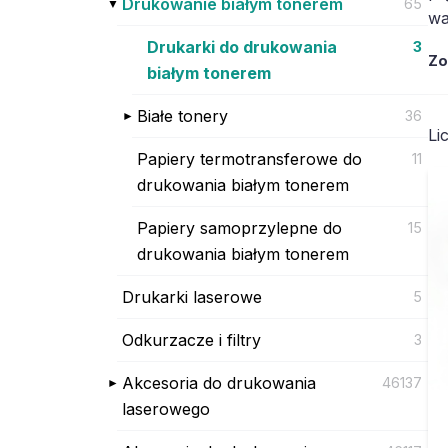
Drukowanie białym tonerem
65
wa
Drukarki do drukowania
3
Zo
białym tonerem
Białe tonery
36
Li
Papiery termotransferowe do
11
drukowania białym tonerem
Papiery samoprzylepne do
15
drukowania białym tonerem
Drukarki laserowe
5
Odkurzacze i filtry
3
Akcesoria do drukowania
46137
laserowego