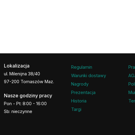
Lokalizacja
Regulamin
Pra
ul. Milenijna 38/40
Warunki dostawy
AG
97-200 Tomaszów Maz.
Nagrody
Pol
Prezentacja
Mu
Nasze godziny pracy
Historia
Ter
Pon - Pt: 8:00 - 16:00
Targi
Sb: nieczynne