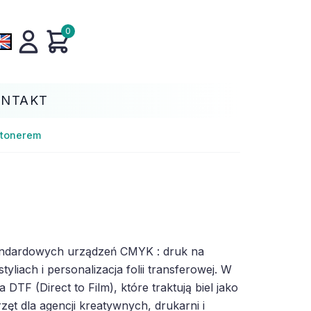
0
ONTAKT
 tonerem
standardowych urządzeń CMYK : druk na
liach i personalizacja folii transferowej. W
 DTF (Direct to Film), które traktują biel jako
ęt dla agencji kreatywnych, drukarni i