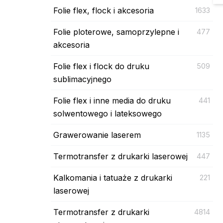
Folie flex, flock i akcesoria
1633
Folie ploterowe, samoprzylepne i
477
akcesoria
Folie flex i flock do druku
509
sublimacyjnego
Folie flex i inne media do druku
441
solwentowego i lateksowego
Grawerowanie laserem
1135
Termotransfer z drukarki laserowej
447
Kalkomania i tatuaże z drukarki
221
laserowej
Termotransfer z drukarki
4814