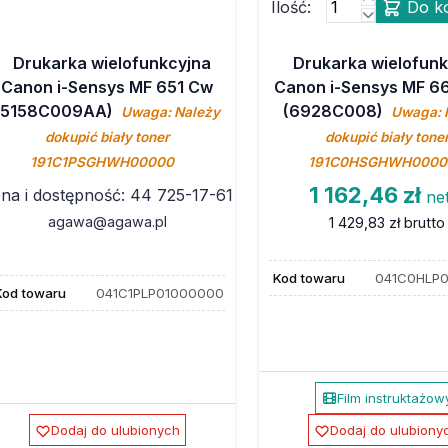
Ilość:
Do k
Drukarka wielofunkcyjna
Drukarka wielofunk
Canon i-Sensys MF 651 Cw
Canon i-Sensys MF 6
(5158C009AA)
(6928C008)
Uwaga: Należy
Uwaga: 
dokupić biały toner
dokupić biały tone
191C1PSGHWH00000
191C0HSGHWH0000
1 162,46 zł
na i dostępność: 44 725-17-61
ne
agawa@agawa.pl
1 429,83 zł
brutto
Kod towaru
041C0HLP
Kod towaru
041C1PLP01000000
Film instruktażow
Dodaj do ulubionych
Dodaj do ulubiony