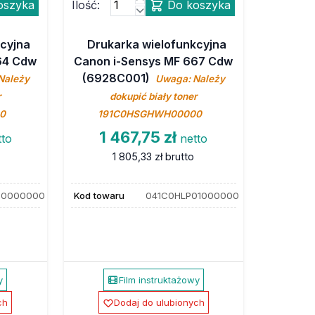
oszyka
Ilość:
Do koszyka
cyjna
Drukarka wielofunkcyjna
64 Cdw
Canon i-Sensys MF 667 Cdw
(6928C001)
Należy
Uwaga: Należy
r
dokupić biały toner
0
191C0HSGHWH00000
1 467,75 zł
tto
netto
1 805,33 zł
brutto
00000000
Kod towaru
041C0HLP01000000
y
Film instruktażowy
ch
Dodaj do ulubionych