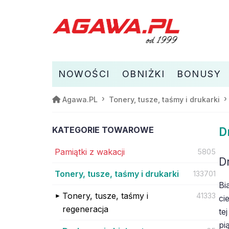
NOWOŚCI
OBNIŻKI
BONUSY
Agawa.PL
Tonery, tusze, taśmy i drukarki
KATEGORIE TOWAROWE
D
Pamiątki z wakacji
5805
D
Tonery, tusze, taśmy i drukarki
133701
Bi
Tonery, tusze, taśmy i
41333
ci
regeneracja
te
pi