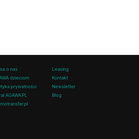
sa o nas
Leasing
AWA dzieciom
Kontakt
ityka prywatności
Newsletter
ral AGAWA.PL
Blog
motransfer.pl