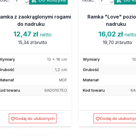
amka z zaokrąglonymi rogami
Ramka "Love" pozi
do nadruku
nadruku
12,47 zł
16,02 zł
netto
nett
15,34 zł
brutto
19,70 zł
brutto
Wymiary
13 x 18 cm
Wymiary
15
Grubość
1,2 cm
Grubość
Materiał
MDF
Materiał
Kod towaru
6AD0107EO
Kod towaru
6A
Dodaj do ulubionych
Dodaj do ulubiony