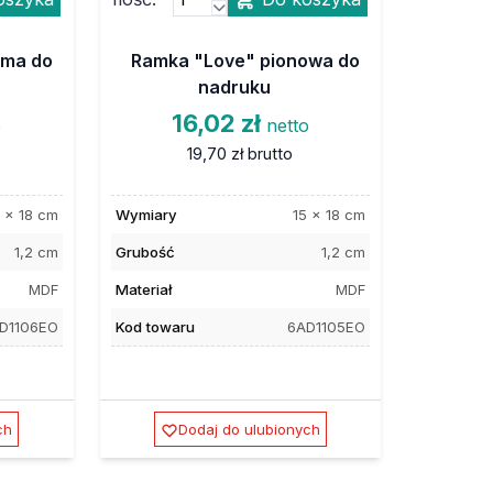
oma do
Ramka "Love" pionowa do
nadruku
16,02 zł
o
netto
19,70 zł
brutto
 x 18 cm
Wymiary
15 x 18 cm
1,2 cm
Grubość
1,2 cm
MDF
Materiał
MDF
D1106EO
Kod towaru
6AD1105EO
ch
Dodaj do ulubionych