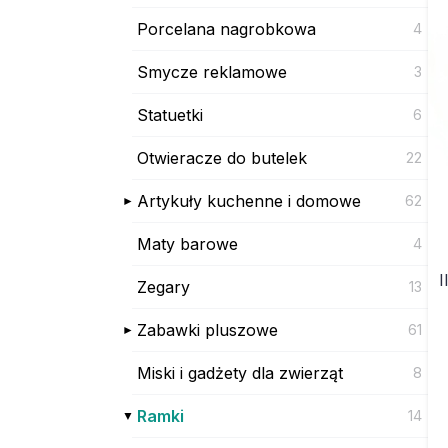
Porcelana nagrobkowa
4
Smycze reklamowe
3
Statuetki
6
Otwieracze do butelek
22
Artykuły kuchenne i domowe
62
Maty barowe
4
I
Zegary
13
Zabawki pluszowe
61
Miski i gadżety dla zwierząt
8
Ramki
14