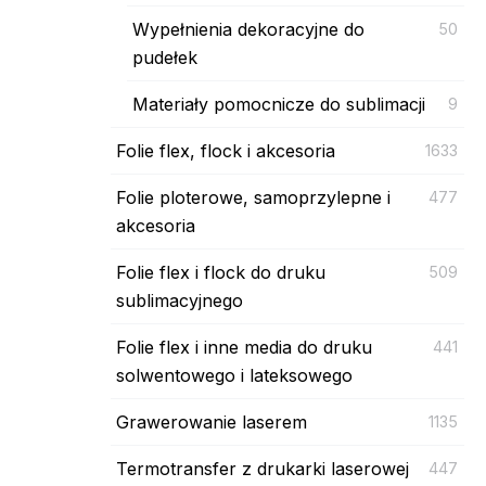
Wypełnienia dekoracyjne do
50
pudełek
Materiały pomocnicze do sublimacji
9
Folie flex, flock i akcesoria
1633
Folie ploterowe, samoprzylepne i
477
akcesoria
Folie flex i flock do druku
509
sublimacyjnego
Folie flex i inne media do druku
441
solwentowego i lateksowego
Grawerowanie laserem
1135
Termotransfer z drukarki laserowej
447