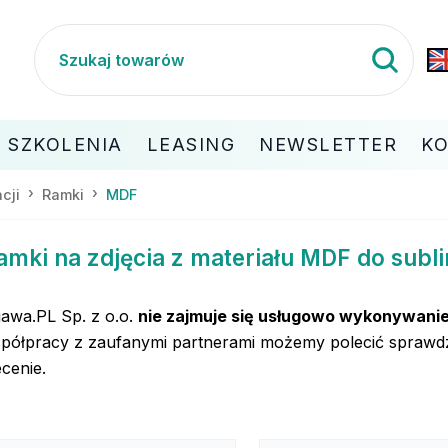
SZKOLENIA
LEASING
NEWSLETTER
K
cji
Ramki
MDF
amki na zdjęcia z materiału MDF do subli
awa.PL Sp. z o.o.
nie zajmuje się usługowo wykonywani
półpracy z zaufanymi partnerami możemy polecić sprawdz
ecenie.