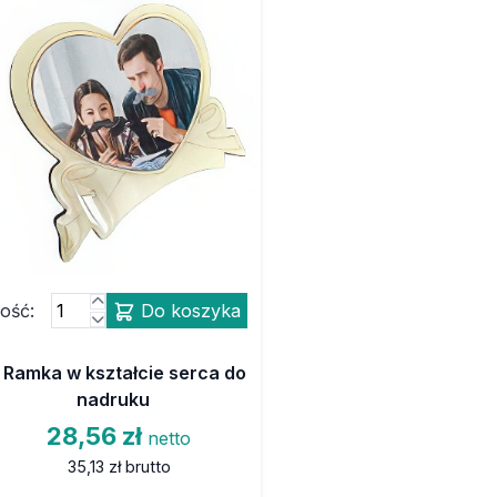
lość:
Do koszyka
Ramka w kształcie serca do
nadruku
28,56 zł
netto
35,13 zł
brutto