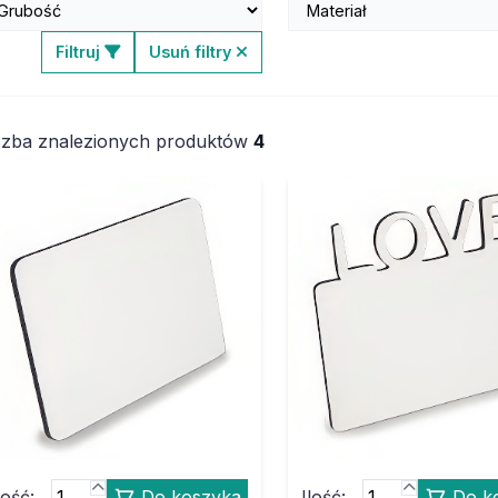
Filtruj
Usuń filtry
czba znalezionych produktów
4
lość:
Do koszyka
Ilość:
Do k