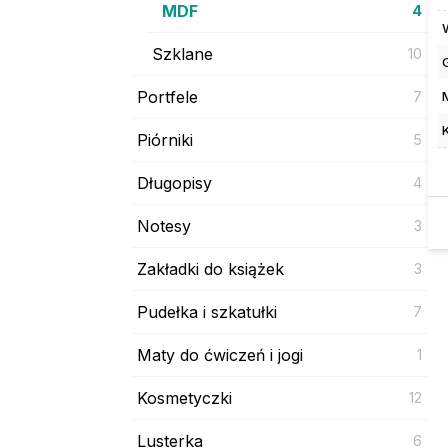
MDF
4
Szklane
10
Portfele
7
Piórniki
5
Długopisy
4
Notesy
3
Zakładki do książek
3
Pudełka i szkatułki
7
Maty do ćwiczeń i jogi
1
Kosmetyczki
12
Lusterka
6