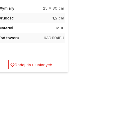
Wymiary
25 x 30 cm
Grubość
1,2 cm
Materiał
MDF
Kod towaru
6AD1104PH
Dodaj do ulubionych