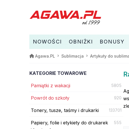
NOWOŚCI
OBNIŻKI
BONUSY
Agawa.PL
Sublimacja
Artykuły do sublima
KATEGORIE TOWAROWE
R
Pamiątki z wakacji
5805
Ag
Powrót do szkoły
920
ws
zl
Tonery, tusze, taśmy i drukarki
133701
Papiery, folie i etykiety do drukarek
555