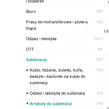
i kopiarek
Biuro
987
Prasy termotransferowe i plotery
436
tnące
Li
Odzież i tekstylia
5073
DTF
918
Sublimacja
2110
Kubki, filiżanki, butelki, kufle,
762
kieliszki i kartoniki na kubki do
sublimacji
Odzież i tekstylia do sublimacji
428
Artykuły do sublimacji
756
I