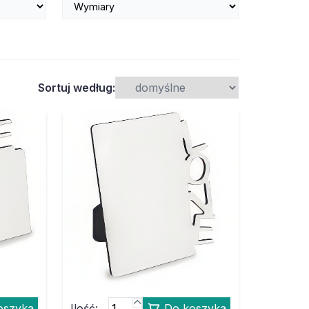
Sortuj według:
oszyka
Ilość:
Do koszyka