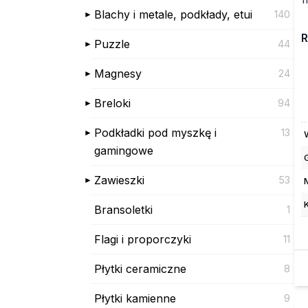
Blachy i metale, podkłady, etui
140
R
Puzzle
44
Magnesy
24
Breloki
94
Podkładki pod myszkę i
13
gamingowe
Zawieszki
53
Bransoletki
1
Flagi i proporczyki
11
Płytki ceramiczne
8
Płytki kamienne
9