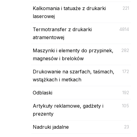
Kalkomania i tatuaże z drukarki
221
laserowej
Termotransfer z drukarki
4814
atramentowej
Maszynki i elementy do przypinek,
282
magnesów i breloków
Drukowanie na szarfach, taśmach,
172
wstążkach i metkach
Odblaski
192
Artykuły reklamowe, gadżety i
105
prezenty
Nadruki jadalne
23