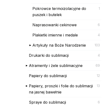
Pokrowce termoizolacyjne do
1
puszek i butelek
Naprasowanki cekinowe
6
Plakietki imienne i medale
4
Artykuły na Boże Narodzenie
103
Drukarki do sublimacji
4
Atramenty i żele sublimacyjne
69
Papiery do sublimacji
12
Papiery, proszki i folie do sublimacji
13
na jasnej bawełnie
Spraye do sublimacji
6