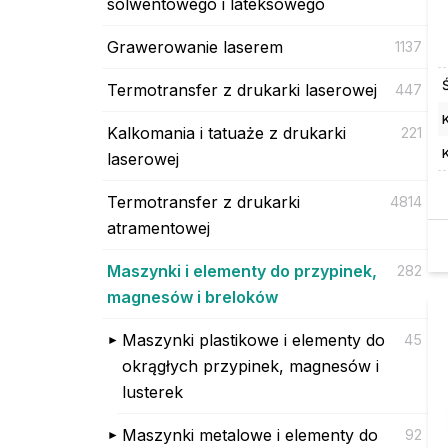
solwentowego i lateksowego
Grawerowanie laserem
1137
Termotransfer z drukarki laserowej
447
K
Kalkomania i tatuaże z drukarki
221
laserowej
Termotransfer z drukarki
4814
atramentowej
Maszynki i elementy do przypinek,
282
magnesów i breloków
Maszynki plastikowe i elementy do
45
okrągłych przypinek, magnesów i
lusterek
Maszynki metalowe i elementy do
92