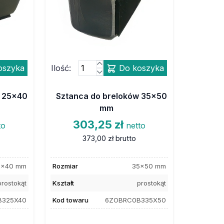
oszyka
Ilość:
Do koszyka
w 25x40
Sztanca do breloków 35x50
mm
303,25 zł
to
netto
373,00 zł
brutto
5x40 mm
Rozmiar
35x50 mm
prostokąt
Kształt
prostokąt
B325X40
Kod towaru
6ZOBRC0B335X50