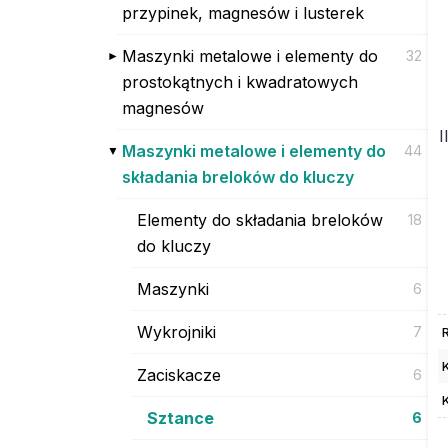
przypinek, magnesów i lusterek
Maszynki metalowe i elementy do
32
prostokątnych i kwadratowych
magnesów
I
Maszynki metalowe i elementy do
44
składania breloków do kluczy
Elementy do składania breloków
18
do kluczy
Maszynki
6
Wykrojniki
7
K
Zaciskacze
6
Sztance
6