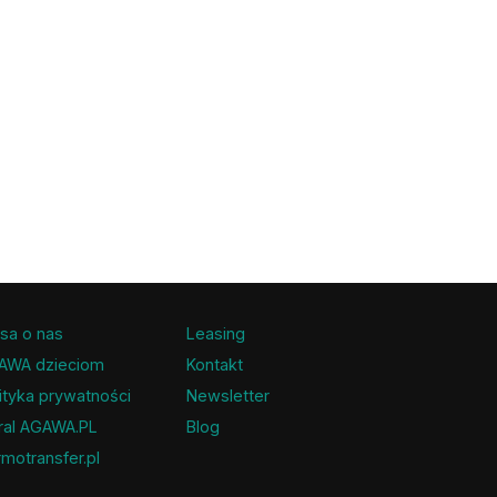
sa o nas
Leasing
AWA dzieciom
Kontakt
ityka prywatności
Newsletter
ral AGAWA.PL
Blog
motransfer.pl