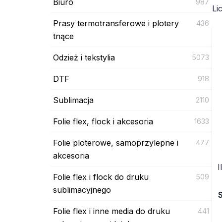
Biuro
987
Li
Prasy termotransferowe i plotery
436
tnące
Odzież i tekstylia
5073
DTF
918
Sublimacja
2110
Folie flex, flock i akcesoria
1633
Folie ploterowe, samoprzylepne i
477
akcesoria
I
Folie flex i flock do druku
509
sublimacyjnego
Folie flex i inne media do druku
441