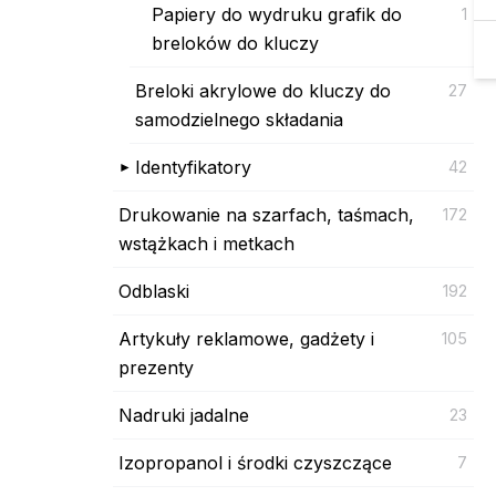
Papiery do wydruku grafik do
1
breloków do kluczy
Breloki akrylowe do kluczy do
27
samodzielnego składania
Identyfikatory
42
Drukowanie na szarfach, taśmach,
172
wstążkach i metkach
Odblaski
192
Artykuły reklamowe, gadżety i
105
prezenty
Nadruki jadalne
23
Izopropanol i środki czyszczące
7