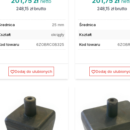
201,75 zł
201,75 zł
netto
net
248,15 zł
brutto
248,15 zł
brutto
Średnica
25 mm
Średnica
ształt
okrągły
Kształt
Kod towaru
6ZOBRC0B325
Kod towaru
6ZOB
Dodaj do ulubionych
Dodaj do ulubiony