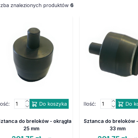
czba znalezionych produktów
6
lość:
Do koszyka
Ilość:
Do k
Sztanca do breloków - okrągła
Sztanca do breloków -
25 mm
33 mm