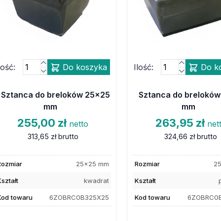
lość:
Do koszyka
Ilość:
Do k
Sztanca do breloków 25x25
Sztanca do brelokó
mm
mm
255,00 zł
263,95 zł
netto
net
313,65 zł
brutto
324,66 zł
brutto
Rozmiar
25x25 mm
Rozmiar
2
ształt
kwadrat
Kształt
Kod towaru
6ZOBRC0B325X25
Kod towaru
6ZOBRC0