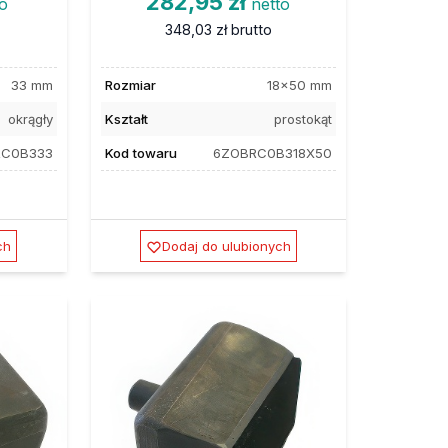
282,95 zł
to
netto
348,03 zł
brutto
33 mm
Rozmiar
18x50 mm
okrągły
Kształt
prostokąt
RC0B333
Kod towaru
6ZOBRC0B318X50
ch
Dodaj do ulubionych