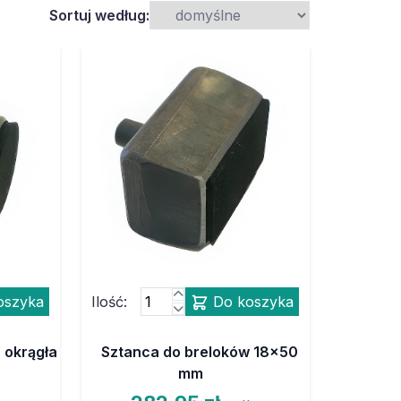
Sortuj według:
oszyka
Ilość:
Do koszyka
 okrągła
Sztanca do breloków 18x50
mm