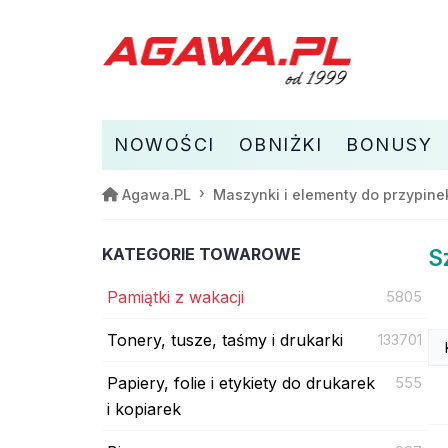
NOWOŚCI
OBNIŻKI
BONUSY
Agawa.PL
Maszynki i elementy do przypin
KATEGORIE TOWAROWE
S
Pamiątki z wakacji
5805
Tonery, tusze, taśmy i drukarki
133701
Papiery, folie i etykiety do drukarek
555
i kopiarek