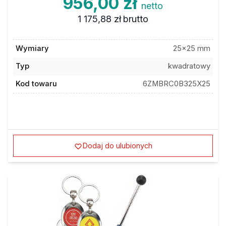
956,00 zł
netto
1 175,88 zł
brutto
Wymiary
25x25 mm
Typ
kwadratowy
Kod towaru
6ZMBRC0B325X25
Dodaj do ulubionych