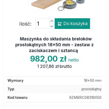
Ilość:
Do koszyka
Maszynka do składania breloków
prostokątnych 18x50 mm - zestaw z
zaciskaczem i sztancą
982,00 zł
netto
1 207,86 zł
brutto
Wymiary
18x50 mm
Typ
prostokątny
Kod towaru
6ZMBRC0B318X50