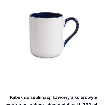
Kubek do sublimacji kawowy z kolorowym
wnętrzem i uchem, ciemnoniebieski, 330 ml