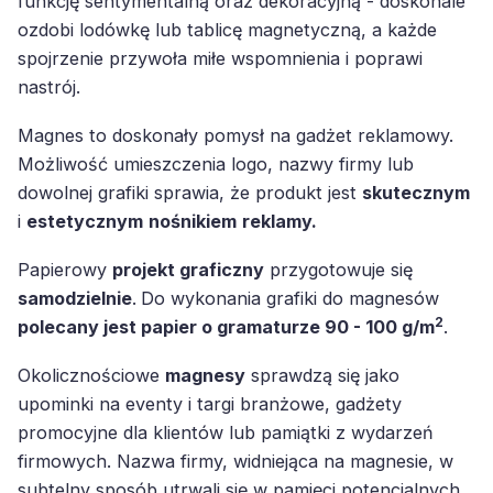
funkcję sentymentalną oraz dekoracyjną - doskonale
ozdobi lodówkę lub tablicę magnetyczną, a każde
spojrzenie przywoła miłe wspomnienia i poprawi
nastrój.
Magnes to doskonały pomysł na gadżet reklamowy.
Możliwość umieszczenia logo, nazwy firmy lub
dowolnej grafiki sprawia, że produkt jest
skutecznym
i
estetycznym
nośnikiem
reklamy.
Papierowy
projekt graficzny
przygotowuje się
samodzielnie
.
Do wykonania grafiki do magnesów
2
polecany jest papier o gramaturze 90 - 100 g/m
.
Okolicznościowe
magnesy
sprawdzą się jako
upominki na eventy i targi branżowe, gadżety
promocyjne dla klientów lub pamiątki z wydarzeń
firmowych. Nazwa firmy, widniejąca na magnesie, w
subtelny sposób utrwali się w pamięci potencjalnych