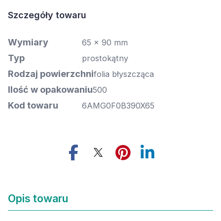
Szczegóły towaru
Wymiary
65 x 90 mm
Typ
prostokątny
Rodzaj powierzchni
folia błyszcząca
Ilość w opakowaniu
500
Kod towaru
6AMG0F0B390X65
Opis towaru