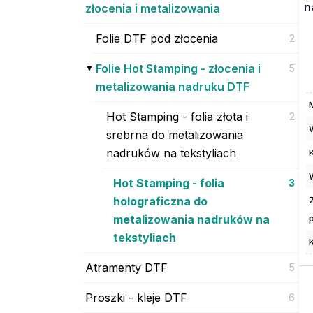
n
złocenia i metalizowania
Folie DTF pod złocenia
2
Folie Hot Stamping - złocenia i
5
metalizowania nadruku DTF
Hot Stamping - folia złota i
2
srebrna do metalizowania
nadruków na tekstyliach
Hot Stamping - folia
3
holograficzna do
metalizowania nadruków na
tekstyliach
Atramenty DTF
5
Proszki - kleje DTF
6