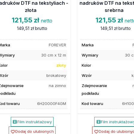
adruków DTF na tekstyliach -
nadruków DTF na tekst
złota
srebrna
121,55 zł
121,55 zł
netto
nett
149,51 zł
brutto
149,51 zł
brutto
Marka
FOREVER
Marka
Wymiary
30 cm x 12 m
Wymiary
30 c
Kolor
złoty
Kolor
Wzór
brokatowy
Wzór
k
Zdejmowanie
na zimno
Zdejmowanie
podkładu
podkładu
Kod towaru
6H20000F4GM
Kod towaru
6H10
Film instruktażowy
Film instruktażow
Dodaj do ulubionych
Dodaj do ulubiony