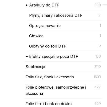
Artykuły do DTF
398
Płyny, smary i akcesoria DTF
7
Oprogramowanie
1
Głowica
1
Gilotyny do folii DTF
2
Efekty specjalne poza DTF
136
Sublimacja
2110
Folie flex, flock i akcesoria
1633
Folie ploterowe, samoprzylepne i
477
akcesoria
Folie flex i flock do druku
509