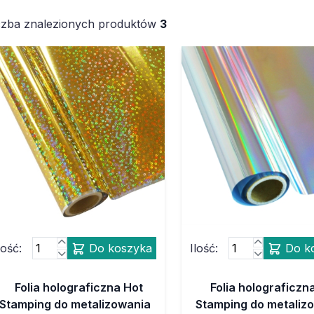
czba znalezionych produktów
3
lość:
Do koszyka
Ilość:
Do k
Folia holograficzna Hot
Folia holograficzn
Stamping do metalizowania
Stamping do metaliz