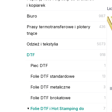
i kopiarek
Li
Biuro
987
Prasy termotransferowe i plotery
436
tnące
Odzież i tekstylia
5073
DTF
918
Piec DTF
1
Folie DTF standardowe
13
Folie DTF metaliczne
3
I
Folie DTF brokatowe
1
Folie DTF i Hot Stamping do
7