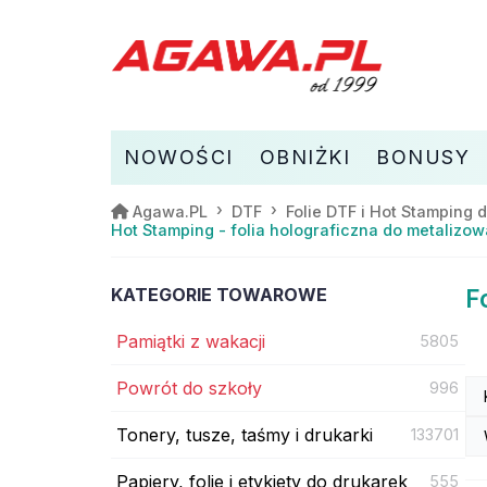
NOWOŚCI
OBNIŻKI
BONUSY
Agawa.PL
DTF
Folie DTF i Hot Stamping 
Hot Stamping - folia holograficzna do metalizo
KATEGORIE TOWAROWE
F
Pamiątki z wakacji
5805
Powrót do szkoły
996
Tonery, tusze, taśmy i drukarki
133701
Papiery, folie i etykiety do drukarek
555