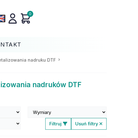
0
ONTAKT
metalizowania nadruku DTF
alizowania nadruków DTF
Filtruj
Usuń filtry