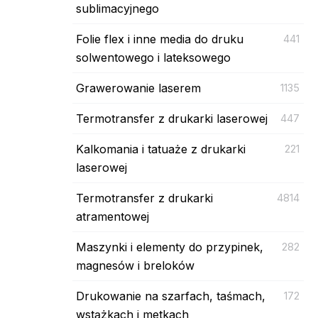
sublimacyjnego
Folie flex i inne media do druku
441
solwentowego i lateksowego
Grawerowanie laserem
1135
Termotransfer z drukarki laserowej
447
Kalkomania i tatuaże z drukarki
221
laserowej
Termotransfer z drukarki
4814
atramentowej
Maszynki i elementy do przypinek,
282
magnesów i breloków
Drukowanie na szarfach, taśmach,
172
wstążkach i metkach