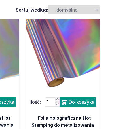
Sortuj według:
oszyka
Ilość:
Do koszyka
a Hot
Folia holograficzna Hot
owania
Stamping do metalizowania