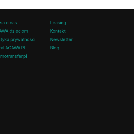
sa o nas
Leasing
AWA dzieciom
Kontakt
ityka prywatności
Newsletter
ral AGAWA.PL
Blog
motransfer.pl