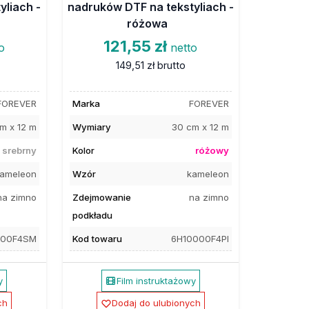
yliach -
nadruków DTF na tekstyliach -
różowa
121,55 zł
o
netto
149,51 zł
brutto
FOREVER
Marka
FOREVER
m x 12 m
Wymiary
30 cm x 12 m
srebrny
Kolor
różowy
ameleon
Wzór
kameleon
na zimno
Zdejmowanie
na zimno
podkładu
000F4SM
Kod towaru
6H10000F4PI
y
Film instruktażowy
ch
Dodaj do ulubionych