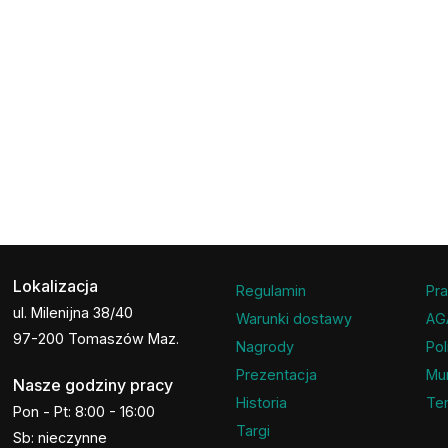
Lokalizacja
Regulamin
Pra
ul. Milenijna 38/40
Warunki dostawy
AG
97-200 Tomaszów Maz.
Nagrody
Pol
Prezentacja
Mu
Nasze godziny pracy
Historia
Ter
Pon - Pt: 8:00 - 16:00
Targi
Sb: nieczynne