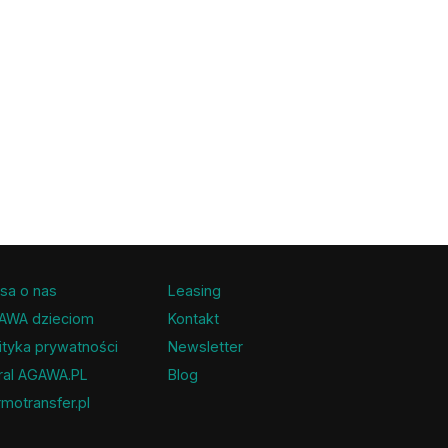
sa o nas
Leasing
AWA dzieciom
Kontakt
ityka prywatności
Newsletter
ral AGAWA.PL
Blog
motransfer.pl