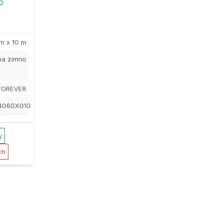
o
m x 10 m
na zimno
FOREVER
4060X010
y
ch