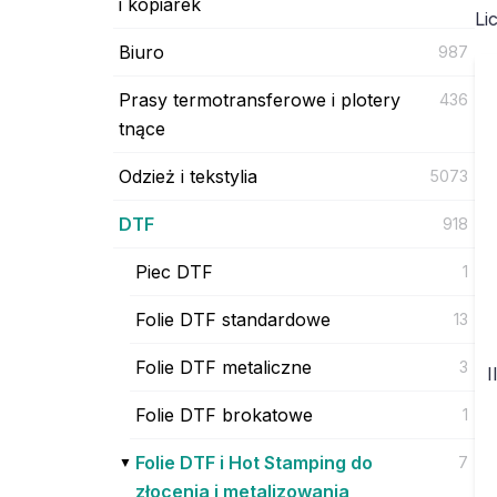
i kopiarek
Li
Biuro
987
Prasy termotransferowe i plotery
436
tnące
Odzież i tekstylia
5073
DTF
918
Piec DTF
1
Folie DTF standardowe
13
Folie DTF metaliczne
3
I
Folie DTF brokatowe
1
Folie DTF i Hot Stamping do
7
złocenia i metalizowania