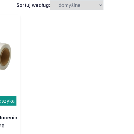
Sortuj według:
oszyka
złocenia
ng