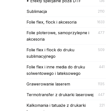
Efekty specjalne poza DTF
136
Sublimacja
2110
Folie flex, flock i akcesoria
1633
Folie ploterowe, samoprzylepne i
477
akcesoria
Folie flex i flock do druku
509
sublimacyjnego
Folie flex i inne media do druku
441
solwentowego i lateksowego
Grawerowanie laserem
1135
Termotransfer z drukarki laserowej
447
Kalkomania i tatuaże z drukarki
221