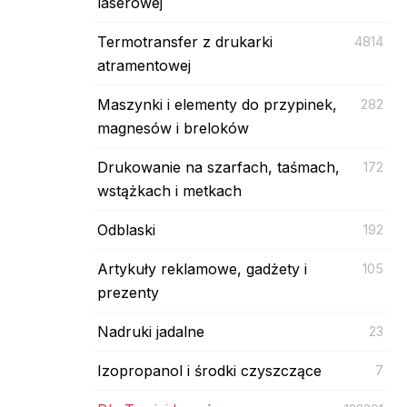
laserowej
Termotransfer z drukarki
4814
atramentowej
Maszynki i elementy do przypinek,
282
magnesów i breloków
Drukowanie na szarfach, taśmach,
172
wstążkach i metkach
Odblaski
192
Artykuły reklamowe, gadżety i
105
prezenty
Nadruki jadalne
23
Izopropanol i środki czyszczące
7