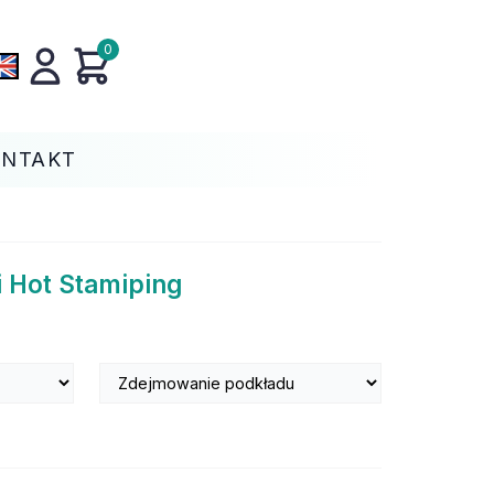
0
ONTAKT
i Hot Stamiping