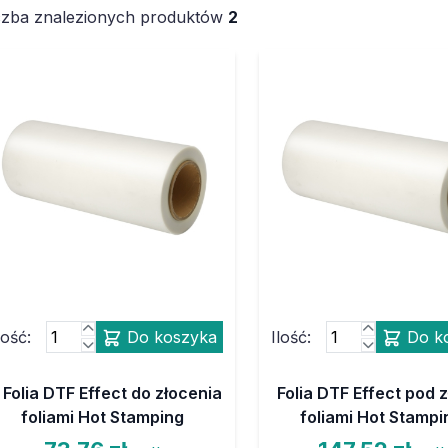
czba znalezionych produktów
2
lość:
Do koszyka
Ilość:
Do k
Folia DTF Effect do złocenia
Folia DTF Effect pod 
foliami Hot Stamping
foliami Hot Stampi