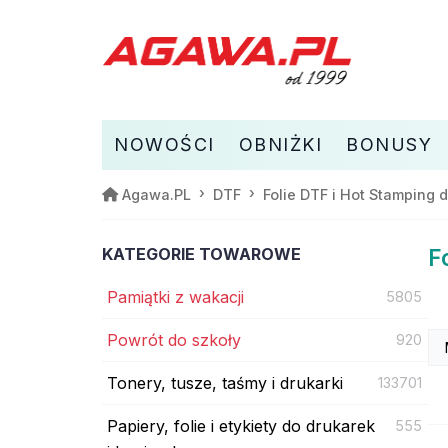
NOWOŚCI
OBNIŻKI
BONUSY
Agawa.PL
DTF
Folie DTF i Hot Stamping 
KATEGORIE TOWAROWE
F
Pamiątki z wakacji
5805
Powrót do szkoły
920
Tonery, tusze, taśmy i drukarki
133701
Papiery, folie i etykiety do drukarek
555