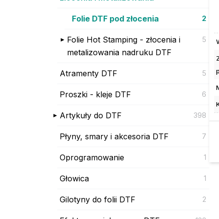
Folie DTF pod złocenia
2
Folie Hot Stamping - złocenia i
5
metalizowania nadruku DTF
Atramenty DTF
5
Proszki - kleje DTF
6
Artykuły do DTF
398
Płyny, smary i akcesoria DTF
7
Oprogramowanie
1
Głowica
1
Gilotyny do folii DTF
2