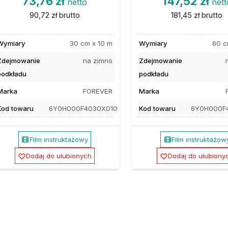
73,76 zł
147,52 zł
netto
nett
90,72 zł
brutto
181,45 zł
brutto
Wymiary
30 cm x 10 m
Wymiary
60 c
Zdejmowanie
na zimno
Zdejmowanie
podkładu
podkładu
Marka
FOREVER
Marka
Kod towaru
6Y0H000F4030X010
Kod towaru
6Y0H000F
Film instruktażowy
Film instruktażow
Dodaj do ulubionych
Dodaj do ulubiony