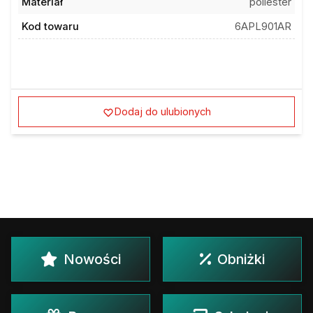
Materiał
poliester
Kod towaru
6APL901AR
Dodaj do ulubionych
Nowości
Obniżki