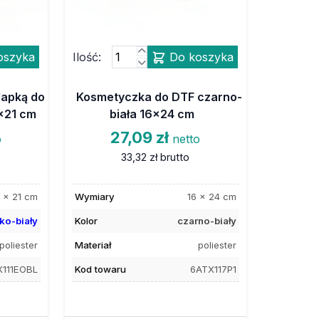
oszyka
Ilość:
Do koszyka
lapką do
Kosmetyczka do DTF czarno-
4x21 cm
biała 16x24 cm
27,09 zł
o
netto
33,32 zł
brutto
 x 21 cm
Wymiary
16 x 24 cm
ko-biały
Kolor
czarno-biały
poliester
Materiał
poliester
111EOBL
Kod towaru
6ATX117P1