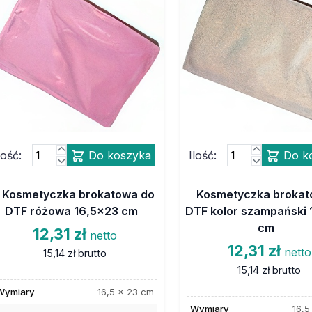
lość:
Do koszyka
Ilość:
Do k
Kosmetyczka brokatowa do
Kosmetyczka brokat
DTF różowa 16,5x23 cm
DTF kolor szampański 
cm
12,31 zł
netto
12,31 zł
netto
15,14 zł
brutto
15,14 zł
brutto
Wymiary
16,5 x 23 cm
Wymiary
16,5