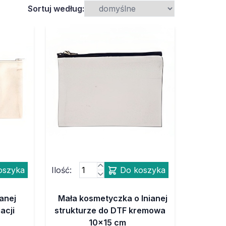
Sortuj według:
oszyka
Ilość:
Do koszyka
anej
Mała kosmetyczka o lnianej
acji
strukturze do DTF kremowa
10x15 cm