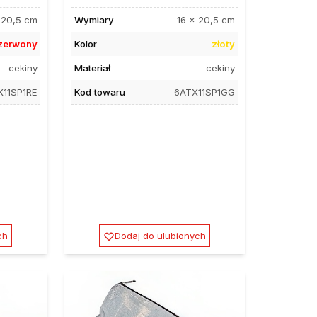
 20,5 cm
Wymiary
16 x 20,5 cm
zerwony
Kolor
złoty
cekiny
Materiał
cekiny
X11SP1RE
Kod towaru
6ATX11SP1GG
ch
Dodaj do ulubionych