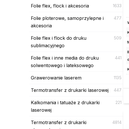
Folie flex, flock i akcesoria
1633
Folie ploterowe, samoprzylepne i
477
akcesoria
Folie flex i flock do druku
509
sublimacyjnego
Folie flex i inne media do druku
441
solwentowego i lateksowego
Grawerowanie laserem
1135
Termotransfer z drukarki laserowej
447
Kalkomania i tatuaże z drukarki
221
laserowej
Termotransfer z drukarki
4814