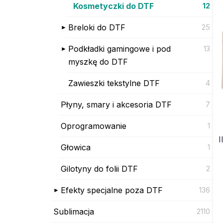
Kosmetyczki do DTF
12
Breloki do DTF
25
Podkładki gamingowe i pod
13
myszkę do DTF
Zawieszki tekstylne DTF
4
Płyny, smary i akcesoria DTF
7
Oprogramowanie
1
I
Głowica
1
Gilotyny do folii DTF
2
Efekty specjalne poza DTF
136
Sublimacja
2110