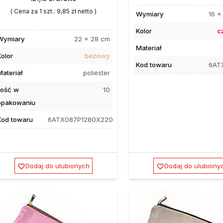
( Cena za 1 szt.:
9,85 zł
netto )
Wymiary
16 x
Kolor
c
Wymiary
22 x 28 cm
Materiał
Kolor
beżowy
Kod towaru
6AT
Materiał
poliester
Ilość w
10
opakowaniu
Kod towaru
6ATX087P1280X220
Dodaj do ulubionych
Dodaj do ulubiony