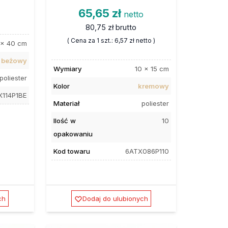
65,65 zł
netto
80,75 zł
brutto
( Cena za 1 szt.:
6,57 zł
netto )
 x 40 cm
beżowy
Wymiary
10 x 15 cm
poliester
Kolor
kremowy
X114P1BE
Materiał
poliester
Ilość w
10
opakowaniu
Kod towaru
6ATX086P110
ch
Dodaj do ulubionych