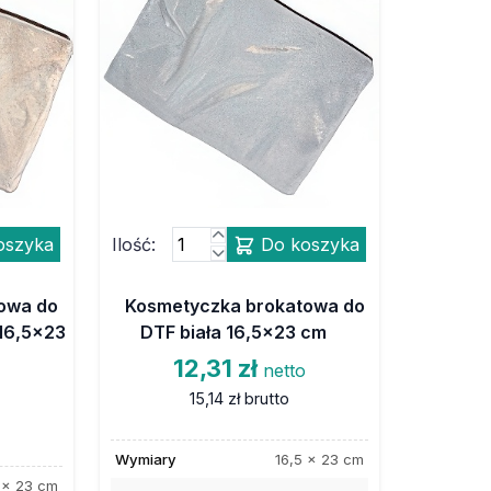
oszyka
Ilość:
Do koszyka
owa do
Kosmetyczka brokatowa do
16,5x23
DTF biała 16,5x23 cm
12,31 zł
netto
15,14 zł
brutto
Wymiary
16,5 x 23 cm
 x 23 cm