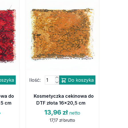
oszyka
Ilość:
Do koszyka
owa do
Kosmetyczka cekinowa do
,5 cm
DTF złota 16x20,5 cm
13,96 zł
o
netto
17,17 zł
brutto