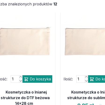
czba znalezionych produktów
12
lość:
Do koszyka
Ilość:
Do k
Kosmetyczka o lnianej
Kosmetyczka o lni
strukturze do DTF beżowa
strukturze do sublim
14x28 cm