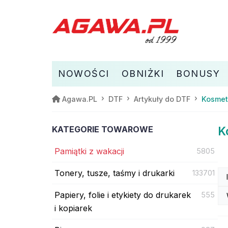
NOWOŚCI
OBNIŻKI
BONUSY
Agawa.PL
DTF
Artykuły do DTF
Kosmet
KATEGORIE TOWAROWE
K
Pamiątki z wakacji
5805
Tonery, tusze, taśmy i drukarki
133701
Papiery, folie i etykiety do drukarek
555
i kopiarek