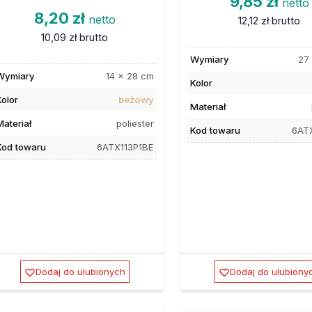
9,85 zł
netto
8,20 zł
netto
12,12 zł
brutto
10,09 zł
brutto
Wymiary
27
Wymiary
14 x 28 cm
Kolor
Kolor
beżowy
Materiał
Materiał
poliester
Kod towaru
6AT
Kod towaru
6ATX113P1BE
Dodaj do ulubionych
Dodaj do ulubiony