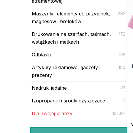
atramentowej
Maszynki i elementy do przypinek,
282
magnesów i breloków
Drukowanie na szarfach, taśmach,
172
wstążkach i metkach
Odblaski
192
I
Artykuły reklamowe, gadżety i
105
prezenty
Nadruki jadalne
23
Izopropanol i środki czyszczące
7
Dla Twojej branży
122301