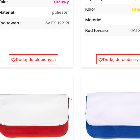
Kolor
różowy
Kolor
sza
Materiał
poliester
Materiał
Kod towaru
6ATX112P1PI
Kod towaru
6ATX
Dodaj do ulubionych
Dodaj do ulubiony