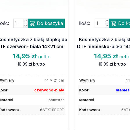
lość:
Do koszyka
Ilość:
Do k
Kosmetyczka z białą klapką do
Kosmetyczka z białą k
TF czerwon- biała 14x21 cm
DTF niebiesko-biała 1
14,95 zł
14,95 zł
netto
nett
18,39 zł
brutto
18,39 zł
brutto
Wymiary
14 x 21 cm
Wymiary
14
Kolor
czerwono-biały
Kolor
niebies
Materiał
poliester
Materiał
Kod towaru
6ATX111EORE
Kod towaru
6ATX