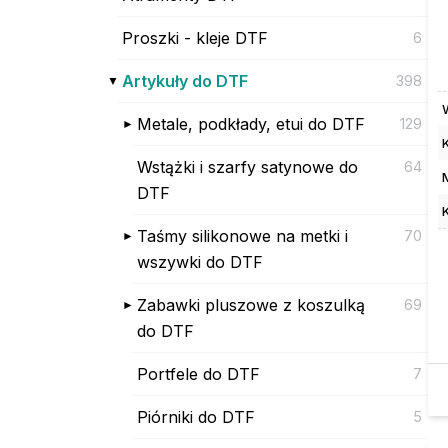
Proszki - kleje DTF
6
Artykuły do DTF
398
Metale, podkłady, etui do DTF
129
Wstążki i szarfy satynowe do
64
DTF
Taśmy silikonowe na metki i
70
wszywki do DTF
Zabawki pluszowe z koszulką
69
do DTF
Portfele do DTF
7
Piórniki do DTF
5