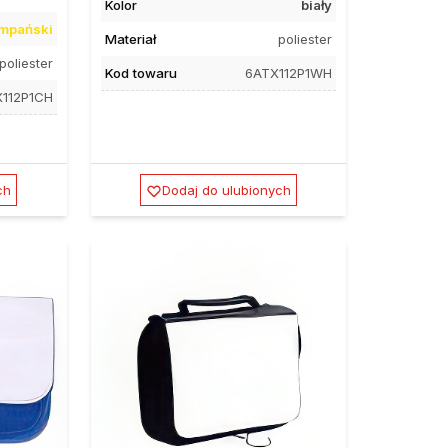
Kolor
biały
mpański
Materiał
poliester
poliester
Kod towaru
6ATX112P1WH
112P1CH
ch
Dodaj do ulubionych