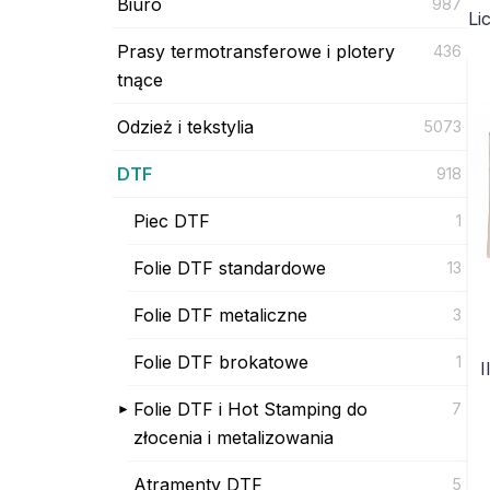
Biuro
987
Li
Prasy termotransferowe i plotery
436
tnące
Odzież i tekstylia
5073
DTF
918
Piec DTF
1
Folie DTF standardowe
13
Folie DTF metaliczne
3
Folie DTF brokatowe
1
I
Folie DTF i Hot Stamping do
7
złocenia i metalizowania
Atramenty DTF
5