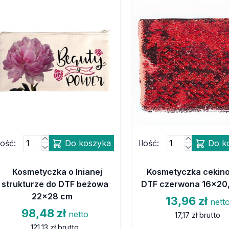
lość:
Do koszyka
Ilość:
Do k
Kosmetyczka o lnianej
Kosmetyczka cekin
strukturze do DTF beżowa
DTF czerwona 16x20
22x28 cm
13,96 zł
nett
98,48 zł
netto
17,17 zł
brutto
121,13 zł
brutto