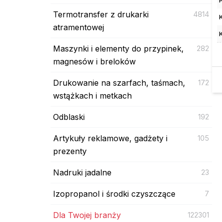
Termotransfer z drukarki
4814
atramentowej
Maszynki i elementy do przypinek,
282
magnesów i breloków
Drukowanie na szarfach, taśmach,
172
wstążkach i metkach
Odblaski
192
Artykuły reklamowe, gadżety i
105
prezenty
Nadruki jadalne
23
Izopropanol i środki czyszczące
7
Dla Twojej branży
122301