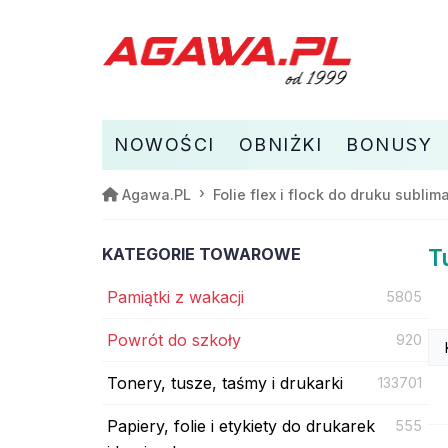
NOWOŚCI
OBNIŻKI
BONUSY
Agawa.PL
Folie flex i flock do druku subli
KATEGORIE TOWAROWE
T
Pamiątki z wakacji
5805
Powrót do szkoły
920
Tonery, tusze, taśmy i drukarki
133701
Papiery, folie i etykiety do drukarek
555