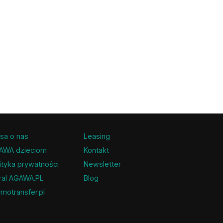
sa o nas
Leasing
AWA dzieciom
Kontakt
ityka prywatności
Newsletter
ral AGAWA.PL
Blog
motransfer.pl