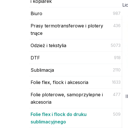
i kopiarek
Li
Biuro
987
Prasy termotransferowe i plotery
436
tnące
Odzież i tekstylia
5073
DTF
918
Sublimacja
2110
Folie flex, flock i akcesoria
1633
Folie ploterowe, samoprzylepne i
477
I
akcesoria
Folie flex i flock do druku
509
sublimacyjnego