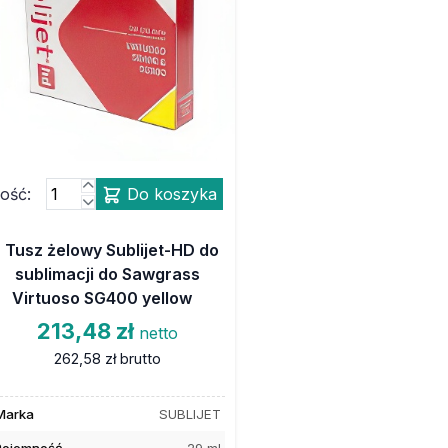
lość:
Do koszyka
Tusz żelowy Sublijet-HD do
sublimacji do Sawgrass
Virtuoso SG400 yellow
213,48 zł
netto
262,58 zł
brutto
Marka
SUBLIJET
Pojemność
29 ml