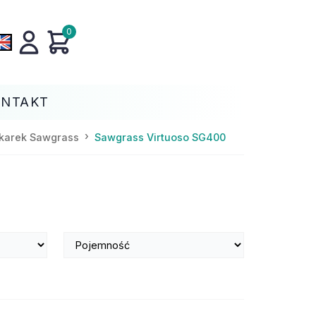
0
ONTAKT
karek Sawgrass
Sawgrass Virtuoso SG400