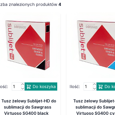
czba znalezionych produktów
4
lość:
Do koszyka
Ilość:
Do k
Tusz żelowy Sublijet-HD do
Tusz żelowy Sublije
sublimacji do Sawgrass
sublimacji do Sawg
Virtuoso SG400 black
Virtuoso SG400 c