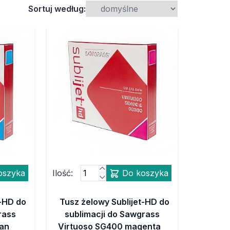
Sortuj według:
oszyka
Ilość:
Do koszyka
t-HD do
Tusz żelowy Sublijet-HD do
rass
sublimacji do Sawgrass
yan
Virtuoso SG400 magenta