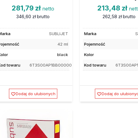
281,79 zł
213,48 zł
netto
net
346,60 zł
brutto
262,58 zł
brutto
Marka
SUBLIJET
Marka
S
Pojemność
42 ml
Pojemność
Kolor
black
Kolor
Kod towaru
6T3S00AP1BB00000
Kod towaru
6T3S00AP
Dodaj do ulubionych
Dodaj do ulubiony