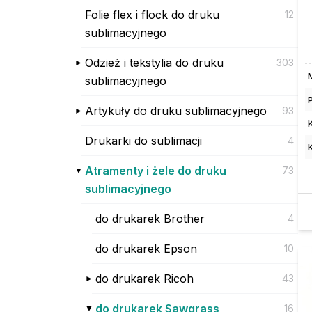
Folie flex i flock do druku
12
sublimacyjnego
Odzież i tekstylia do druku
303
sublimacyjnego
Artykuły do druku sublimacyjnego
93
Drukarki do sublimacji
4
Atramenty i żele do druku
73
sublimacyjnego
do drukarek Brother
4
do drukarek Epson
10
do drukarek Ricoh
43
do drukarek Sawgrass
16