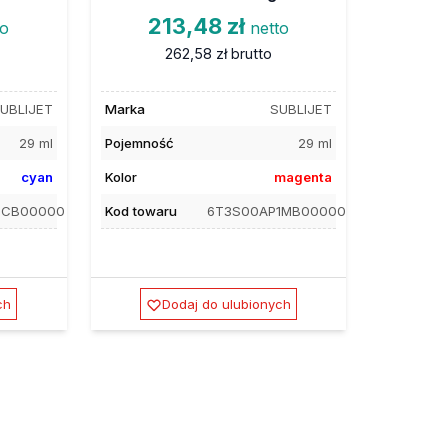
213,48 zł
to
netto
262,58 zł
brutto
UBLIJET
Marka
SUBLIJET
29 ml
Pojemność
29 ml
cyan
Kolor
magenta
1CB00000
Kod towaru
6T3S00AP1MB00000
ch
Dodaj do ulubionych