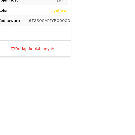
Kolor
yellow
Kod towaru
6T3S00AP1YB00000
Dodaj do ulubionych