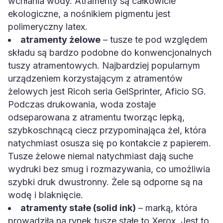
wchłania wody. Atramenty są całkowicie
ekologiczne, a nośnikiem pigmentu jest
polimeryczny latex.
atramenty żelowe
– tusze te pod względem
składu są bardzo podobne do konwencjonalnych
tuszy atramentowych. Najbardziej popularnym
urządzeniem korzystającym z atramentów
żelowych jest Ricoh seria GelSprinter, Aficio SG.
Podczas drukowania, woda zostaje
odseparowana z atramentu tworząc lepką,
szybkoschnącą ciecz przypominająca żel, która
natychmiast osusza się po kontakcie z papierem.
Tusze żelowe niemal natychmiast dają suche
wydruki bez smug i rozmazywania, co umożliwia
szybki druk dwustronny. Żele są odporne są na
wodę i blaknięcie.
atramenty stałe (solid ink)
– marką, która
prowadziła na rynek tusze stałe to Xerox. Jest to