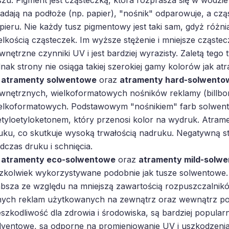
adają na podłoże (np. papier), "nośnik" odparowuje, a cz
pieru. Nie każdy tusz pigmentowy jest taki sam, gdyż różni
elkością cząsteczek. Im wyższe stężenie i mniejsze cząstec
wnętrzne czynniki UV i jest bardziej wyrazisty. Zaletą tego
dnak strony nie osiąga takiej szerokiej gamy kolorów jak a
atramenty solwentowe
oraz
atramenty hard-solwento
wnętrznych, wielkoformatowych nośników reklamy (billbo
elkoformatowych. Podstawowym "nośnikiem" farb solwent
tyloetyloketonem, który przenosi kolor na wydruk. Atramen
uku, co skutkuje wysoką trwałością nadruku. Negatywną s
dczas druku i schnięcia.
atramenty eco-solwentowe
oraz
atramenty mild-solw
zkolwiek wykorzystywane podobnie jak tusze solwentowe.
absza ze względu na mniejszą zawartością rozpuszczalnikó
nych reklam użytkowanych na zewnątrz oraz wewnątrz po
eszkodliwość dla zdrowia i środowiska, są bardziej popularn
lventowe, są odporne na promieniowanie UV i uszkodzeni