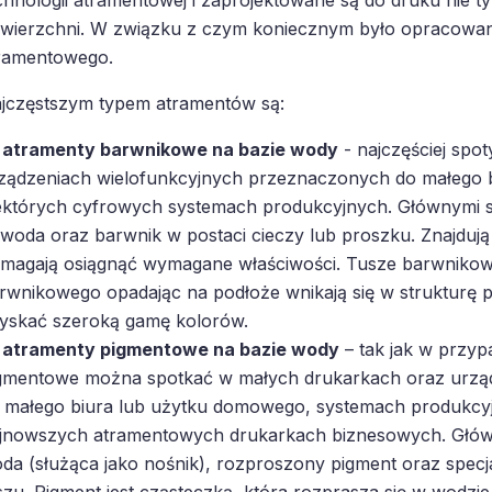
wierzchni. W związku z czym koniecznym było opracowan
ramentowego.
jczęstszym typem atramentów są:
atramenty barwnikowe na bazie wody
- najczęściej spo
ządzeniach wielofunkcyjnych przeznaczonych do małego 
ektórych cyfrowych systemach produkcyjnych. Głównymi s
 woda oraz barwnik w postaci cieczy lub proszku. Znajdują s
magają osiągnąć wymagane właściwości. Tusze barwnikowe
rwnikowego opadając na podłoże wnikają się w strukturę 
yskać szeroką gamę kolorów.
atramenty pigmentowe na bazie wody
– tak jak w przyp
gmentowe można spotkać w małych drukarkach oraz urzą
 małego biura lub użytku domowego, systemach produkcyjn
jnowszych atramentowych drukarkach biznesowych. Główn
da (służąca jako nośnik), rozproszony pigment oraz specja
szu. Pigment jest cząsteczką, która rozprasza się w wodzi