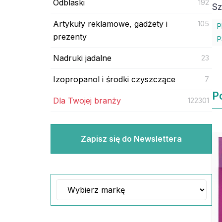
Odblaski
192
Sz
Artykuły reklamowe, gadżety i
105
P
prezenty
P
Nadruki jadalne
23
Izopropanol i środki czyszczące
7
P
Dla Twojej branży
122301
Zapisz się do Newslettera