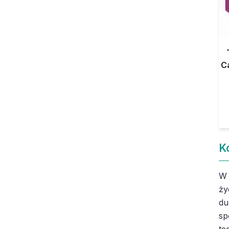
C
K
W 
ży
du
sp
te