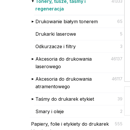
Tonery, tusze, taśmy i
41333
regeneracja
Drukowanie białym tonerem
65
Drukarki laserowe
5
Odkurzacze i filtry
3
Akcesoria do drukowania
46137
laserowego
Akcesoria do drukowania
46117
atramentowego
Taśmy do drukarek etykiet
39
Smary i oleje
2
Papiery, folie i etykiety do drukarek
555