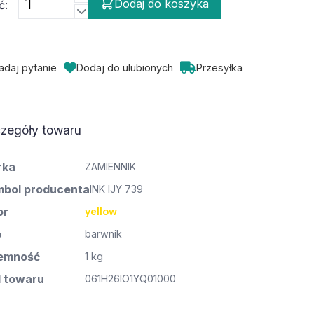
Dodaj do koszyka
ć:
adaj pytanie
Dodaj do ulubionych
Przesyłka
zegóły towaru
rka
ZAMIENNIK
bol producenta
INK IJY 739
or
yellow
p
barwnik
emność
1 kg
 towaru
061H26IO1YQ01000