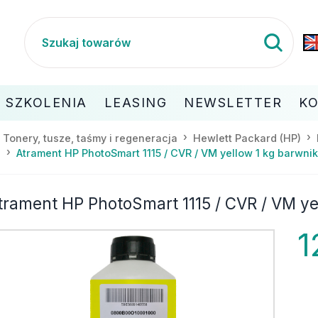
SZKOLENIA
LEASING
NEWSLETTER
K
Tonery, tusze, taśmy i regeneracja
Hewlett Packard (HP)
Atrament HP PhotoSmart 1115 / CVR / VM yellow 1 kg barwnik
M
trament HP PhotoSmart 1115 / CVR / VM ye
1