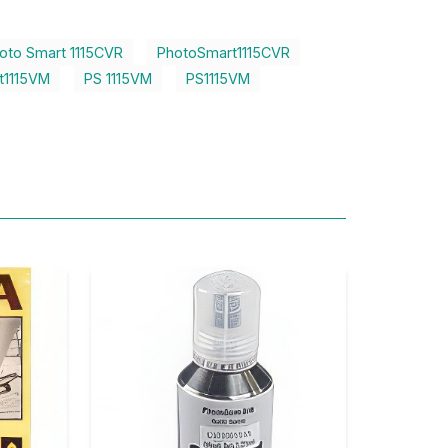
oto Smart 1115CVR
PhotoSmart1115CVR
t1115VM
PS 1115VM
PS1115VM