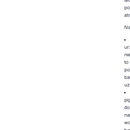
po
at
Na
ur
ni
to
po
ba
uz
pi
do
na
wo
tu