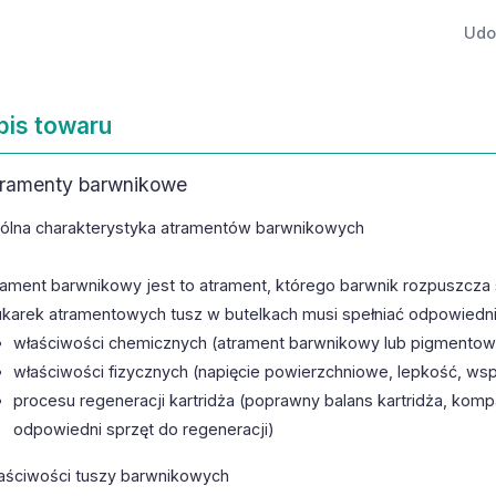
Udos
pis towaru
ramenty barwnikowe
ólna charakterystyka atramentów barwnikowych
rament barwnikowy jest to atrament, którego barwnik rozpuszcza s
ukarek atramentowych tusz w butelkach musi spełniać odpowied
właściwości chemicznych (atrament barwnikowy lub pigmentowy
właściwości fizycznych (napięcie powierzchniowe, lepkość, ws
procesu regeneracji kartridża (poprawny balans kartridża, kom
odpowiedni sprzęt do regeneracji)
aściwości tuszy barwnikowych