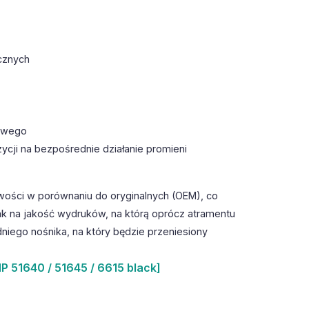
cznych
towego
ycji na bezpośrednie działanie promieni
wości w porównaniu do oryginalnych (OEM), co
k na jakość wydruków, na którą oprócz atramentu
iego nośnika, na który będzie przeniesiony
P 51640 / 51645 / 6615 black]