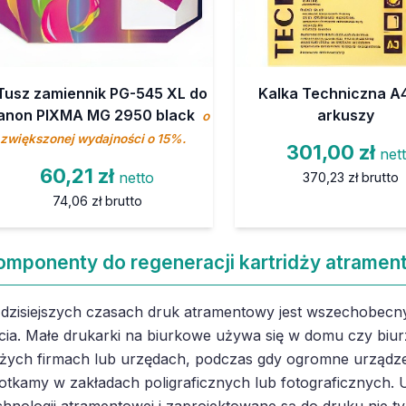
Tusz zamiennik PG-545 XL do
Kalka Techniczna A4
anon PIXMA MG 2950 black
arkuszy
o
zwiększonej wydajności o 15%.
301,00 zł
net
60,21 zł
netto
370,23 zł
brutto
74,06 zł
brutto
omponenty do regeneracji kartridży atramen
dzisiejszych czasach druk atramentowy jest wszechobecny
cia. Małe drukarki na biurkowe używa się w domu czy biur
żych firmach lub urzędach, podczas gdy ogromne urządze
otkamy w zakładach poligraficznych lub fotograficznych. U
chnologii atramentowej i zaprojektowane są do druku nie ty