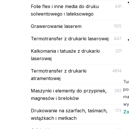
Folie flex i inne media do druku
441
solwentowego i lateksowego
Grawerowanie laserem
1135
Termotransfer z drukarki laserowej
447
Kalkomania i tatuaże z drukarki
221
laserowej
Termotransfer z drukarki
4814
atramentowej
Tu
po
Maszynki i elementy do przypinek,
282
ma
magnesów i breloków
wy
Drukowanie na szarfach, taśmach,
172
Zo
wstążkach i metkach