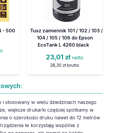
 - 500
Tusz zamiennik 101 / 102 / 103 /
104 / 105 / 106 do Epson
EcoTank L 4260 black
to
23,01 zł
netto
28,30 zł
brutto
towych:
 i stosowany w wielu dziedzinach naszego
ze, większe drukarki częściej spotkamy w
nia o szerokości druku nawet do 12 metrów
rządzenia te korzystają wspólnie z
lko na papierze, ale niemal na każdej