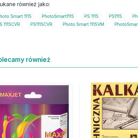
ukane również jako:
hoto Smart 1115
PhotoSmart1115
PS 1115
PS1115
Ph
S 1115CVR
PS1115CVR
Photo Smart 1115VM
PhotoSmar
olecamy również