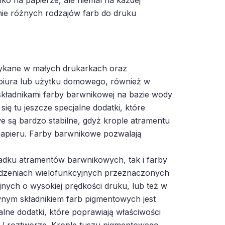
ie różnych rodzajów farb do druku
tykane w małych drukarkach oraz
biura lub użytku domowego, również w
kładnikami farby barwnikowej na bazie wody
ię tu jeszcze specjalne dodatki, które
 są bardzo stabilne, gdyż krople atramentu
papieru. Farby barwnikowe pozwalają
adku atramentów barwnikowych, tak i farby
dzeniach wielofunkcyjnych przeznaczonych
ych o wysokiej prędkości druku, lub też w
ym składnikiem farb pigmentowych jest
lne dodatki, które poprawiają właściwości
e / roztworze. Krople tuszu pigmentowego