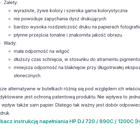
Zalety:
wyraziste, żywe kolory i szeroka gama kolorystyczna
nie powoduje zapychania dysz drukujących
bardzo wysoka rozdzielczość druku na papierach fotografi
płynne przejścia tonalne i znakomita jakość obrazu.
Wady:
mała odporność na wilgoć
dłuższy czas schnięcia, w stosunku do atramentu pigmen
mniejsza odporność na blaknięcie przy długotrwałej ekspoz
słonecznych.
sze alternatywne w butelkach różnią się pod względem ich właści
dyktowane jest ochroną patentową produktu. Nie wpływa to jedna
 wpływ także sam papier. Dlatego tak ważny jest dobór odpowiedn
druk.
bacz
instrukcję napełniania HP DJ 720 / 890C / 1200C [H