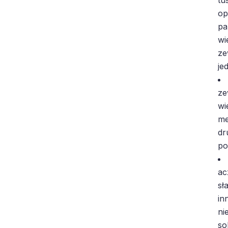
op
pa
wi
ze
je
ze
wi
me
dr
po
ac
sł
in
ni
so