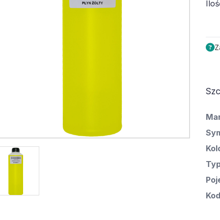
Iloś
Z
Szc
Ma
Sym
Kol
Ty
Poj
Kod