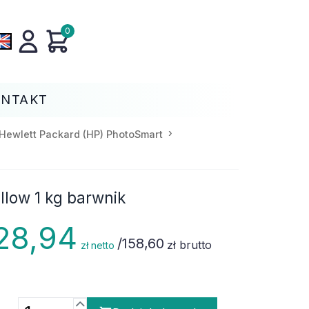
0
ONTAKT
Hewlett Packard (HP) PhotoSmart
llow 1 kg barwnik
28,94
/
158,60
zł brutto
zł netto