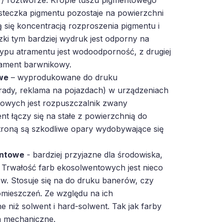
ąsteczka pigmentu pozostaje na powierzchni
ą się koncentracją rozproszenia pigmentu i
zki tym bardziej wydruk jest odporny na
 typu atramentu jest wodoodporność, z drugiej
trament barwnikowy.
we
– wyprodukowane do druku
rady, reklama na pojazdach) w urządzeniach
owych jest rozpuszczalnik zwany
t łączy się na stałe z powierzchnią do
troną są szkodliwe opary wydobywające się
entowe
- bardziej przyjazne dla środowiska,
 Trwałość farb ekosolwentowych jest nieco
w. Stosuje się na do druku banerów, czy
mieszczeń. Ze względu na ich
e niż solwent i hard-solwent. Tak jak farby
a mechaniczne.