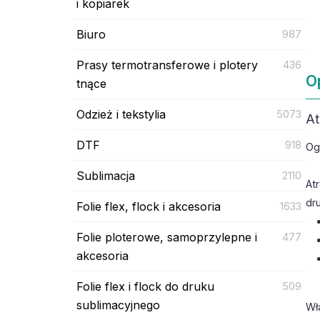
i kopiarek
Biuro
987
Prasy termotransferowe i plotery
436
O
tnące
Odzież i tekstylia
5073
At
DTF
918
Og
Sublimacja
2110
At
dr
Folie flex, flock i akcesoria
1633
Folie ploterowe, samoprzylepne i
477
akcesoria
Folie flex i flock do druku
509
sublimacyjnego
Wł