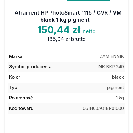
Atrament HP PhotoSmart 1115 / CVR / VM
black 1 kg pigment
150,44 zł
netto
185,04 zł
brutto
Marka
ZAMIENNIK
Symbol producenta
INK BKP 249
Kolor
black
Typ
pigment
Pojemność
1 kg
Kod towaru
061H60AO1BP01000