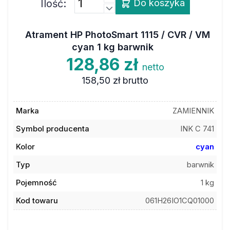
Ilość:
Do koszyka
Atrament HP PhotoSmart 1115 / CVR / VM
cyan 1 kg barwnik
128,86 zł
netto
158,50 zł
brutto
Marka
ZAMIENNIK
Symbol producenta
INK C 741
Kolor
cyan
Typ
barwnik
Pojemność
1 kg
Kod towaru
061H26IO1CQ01000