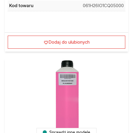
Kod towaru
061H26IO1CQ05000
Dodaj do ulubionych
Sprawdź inne modele