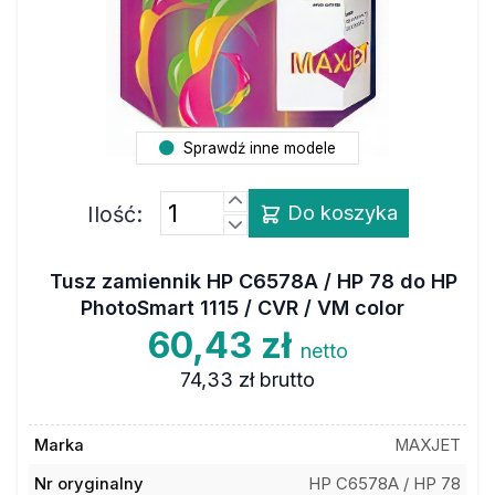
Sprawdź inne modele
Ilość:
Do koszyka
Tusz zamiennik HP C6578A / HP 78 do HP
PhotoSmart 1115 / CVR / VM color
60,43 zł
netto
74,33 zł
brutto
Marka
MAXJET
Nr oryginalny
HP C6578A / HP 78