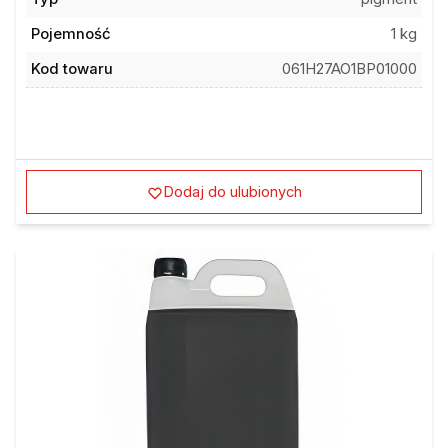
Pojemność
1 kg
Kod towaru
061H27AO1BP01000
Dodaj do ulubionych