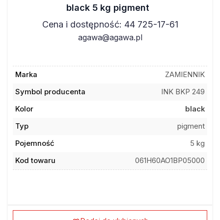
black 5 kg pigment
Cena i dostępność: 44 725-17-61
agawa@agawa.pl
Marka
ZAMIENNIK
Symbol producenta
INK BKP 249
Kolor
black
Typ
pigment
Pojemność
5 kg
Kod towaru
061H60AO1BP05000