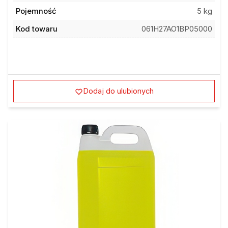
Pojemność
5 kg
Kod towaru
061H27AO1BP05000
Dodaj do ulubionych