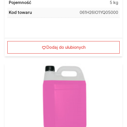
Pojemność
5 kg
Kod towaru
061H26IO1YQ05000
Dodaj do ulubionych