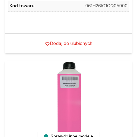
Kod towaru
061H26IO1CQ05000
Dodaj do ulubionych
Sprawdź inne modele