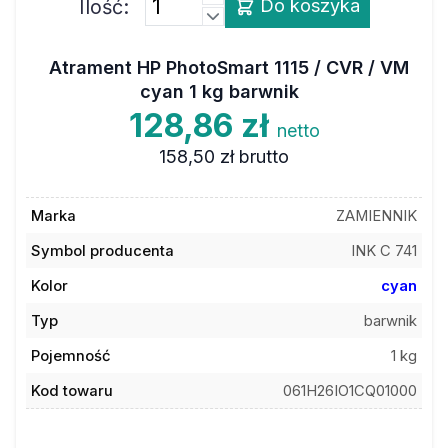
Ilość:
Do koszyka
Atrament HP PhotoSmart 1115 / CVR / VM
cyan 1 kg barwnik
128,86 zł
netto
158,50 zł
brutto
Marka
ZAMIENNIK
Symbol producenta
INK C 741
Kolor
cyan
Typ
barwnik
Pojemność
1 kg
Kod towaru
061H26IO1CQ01000