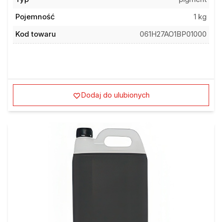
Pojemność
1 kg
Kod towaru
061H27AO1BP01000
Dodaj do ulubionych