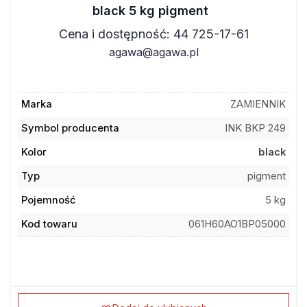
black 5 kg pigment
Cena i dostępność: 44 725-17-61
agawa@agawa.pl
Marka
ZAMIENNIK
Symbol producenta
INK BKP 249
Kolor
black
Typ
pigment
Pojemność
5 kg
Kod towaru
061H60AO1BP05000