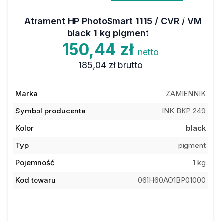
Atrament HP PhotoSmart 1115 / CVR / VM
black 1 kg pigment
150,44 zł
netto
185,04 zł
brutto
Marka
ZAMIENNIK
Symbol producenta
INK BKP 249
Kolor
black
Typ
pigment
Pojemność
1 kg
Kod towaru
061H60AO1BP01000