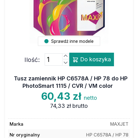
Sprawdź inne modele
Ilość:
Do koszyka
Tusz zamiennik HP C6578A / HP 78 do HP
PhotoSmart 1115 / CVR / VM color
60,43 zł
netto
74,33 zł
brutto
Marka
MAXJET
Nr oryginalny
HP C6578A / HP 78