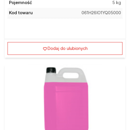
Pojemność
5 kg
Kod towaru
061H26IO1YQ05000
Dodaj do ulubionych