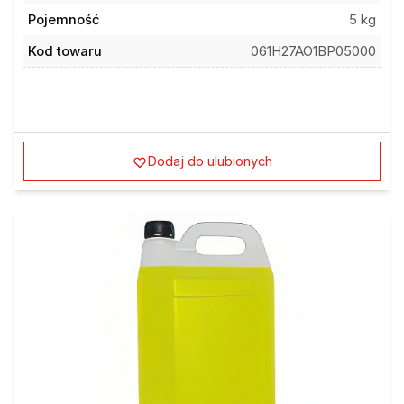
Pojemność
5 kg
Kod towaru
061H27AO1BP05000
Dodaj do ulubionych