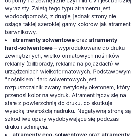
odporny na zewnętrzne czynniki UV i jest bardziej
wyrazisty. Zaletą tego typu atramentu jest
wodoodporność, z drugiej jednak strony nie
osiąga takiej szerokiej gamy kolorów jak atrament
barwnikowy.
atramenty solwentowe
oraz
atramenty
hard-solwentowe
– wyprodukowane do druku
zewnętrznych, wielkoformatowych nośników
reklamy (billborady, reklama na pojazdach) w
urządzeniach wielkoformatowych. Podstawowym
"nośnikiem" farb solwentowych jest
rozpuszczalnik zwany metyloetyloketonem, który
przenosi kolor na wydruk. Atrament łączy się na
stałe z powierzchnią do druku, co skutkuje
wysoką trwałością nadruku. Negatywną stroną są
szkodliwe opary wydobywające się podczas
druku i schnięcia.
atramenty eco-solwentowe
oraz
atramenty