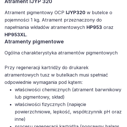
Atrament IJYP 320
Atrament pigmentowy OCP
IJYP320
w butelce o
pojemności 1 kg. Atrament przeznaczony do
napełniania wkładów atramentowych
HP953
oraz
HP953XL
.
Atramenty pigmentowe
Ogólna charakterystyka atramentów pigmentowych
Przy regeneracji kartridży do drukarek
atramentowych tusz w butelkach musi spełniać
odpowiednie wymagania pod kątem:
właściwości chemicznych (atrament barwnikowy
lub pigmentowy, skład)
właściwości fizycznych (napięcie
powierzchniowe, lepkość, współczynnik pH oraz
inne)
procesu regeneracji kartridża (poprawny balans