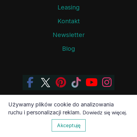
Leasing
Kontakt
Newsletter
Blog
Używamy plików cookie do analizowania
Copyright ©, AGAWA.PL Sp. z o.o. Wszelkie Prawa
ruchu i personalizacji reklam.
.
Dowiedz się więcej
Zastrzeżone. Kopiowanie bez pisemnej zgody jest
0
Akceptuję
zabronione.