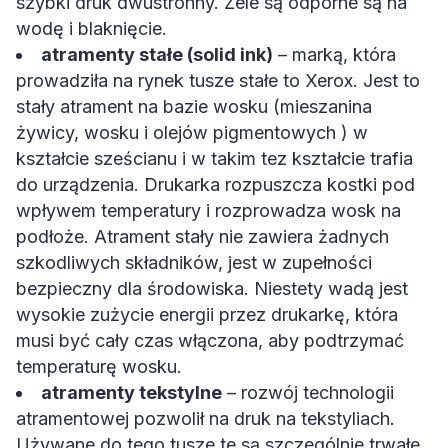
szybki druk dwustronny. Żele są odporne są na
wodę i blaknięcie.
atramenty stałe (solid ink)
– marką, która
prowadziła na rynek tusze stałe to Xerox. Jest to
stały atrament na bazie wosku (mieszanina
żywicy, wosku i olejów pigmentowych ) w
kształcie sześcianu i w takim tez kształcie trafia
do urządzenia. Drukarka rozpuszcza kostki pod
wpływem temperatury i rozprowadza wosk na
podłoże. Atrament stały nie zawiera żadnych
szkodliwych składników, jest w zupełności
bezpieczny dla środowiska. Niestety wadą jest
wysokie zużycie energii przez drukarkę, która
musi być cały czas włączona, aby podtrzymać
temperaturę wosku.
atramenty tekstylne
– rozwój technologii
atramentowej pozwolił na druk na tekstyliach.
Używane do tego tusze te są szczególnie trwałe,