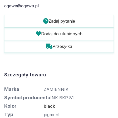
agawa@agawa.pl
Zadaj pytanie
Dodaj do ulubionych
Przesyłka
Szczegóły towaru
Marka
ZAMIENNIK
Symbol producenta
INK BKP 81
Kolor
black
Typ
pigment