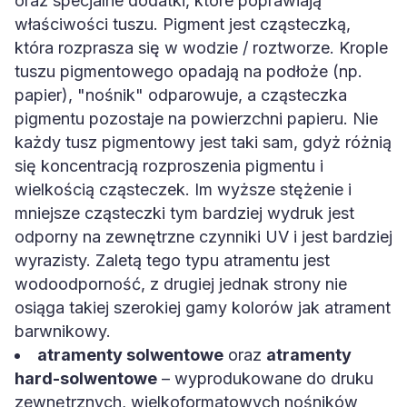
oraz specjalne dodatki, które poprawiają
właściwości tuszu. Pigment jest cząsteczką,
która rozprasza się w wodzie / roztworze. Krople
tuszu pigmentowego opadają na podłoże (np.
papier), "nośnik" odparowuje, a cząsteczka
pigmentu pozostaje na powierzchni papieru. Nie
każdy tusz pigmentowy jest taki sam, gdyż różnią
się koncentracją rozproszenia pigmentu i
wielkością cząsteczek. Im wyższe stężenie i
mniejsze cząsteczki tym bardziej wydruk jest
odporny na zewnętrzne czynniki UV i jest bardziej
wyrazisty. Zaletą tego typu atramentu jest
wodoodporność, z drugiej jednak strony nie
osiąga takiej szerokiej gamy kolorów jak atrament
barwnikowy.
atramenty solwentowe
oraz
atramenty
hard-solwentowe
– wyprodukowane do druku
zewnętrznych, wielkoformatowych nośników