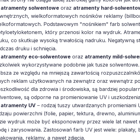
atramenty solwentowe
oraz
atramenty hard-solwento
wnętrznych, wielkoformatowych nośników reklamy (billbo
elkoformatowych. Podstawowym "nośnikiem" farb solwent
tyloetyloketonem, który przenosi kolor na wydruk. Atramen
uku, co skutkuje wysoką trwałością nadruku. Negatywną s
dczas druku i schnięcia.
atramenty eco-solwentowe
oraz
atramenty mild-solw
zkolwiek wykorzystywane podobnie jak tusze solwentowe.
absza ze względu na mniejszą zawartością rozpuszczalnikó
nych reklam użytkowanych na zewnątrz oraz wewnątrz po
eszkodliwość dla zdrowia i środowiska, są bardziej popularn
lventowe, są odporne na promieniowanie UV i uszkodzeni
atramenty UV
– rodzaj tuszy utwardzanych promieniami U
dzaju powierzchni (folie, papier, tektura, drewno, aluminiu
zie wydruk może być eksponowany przez wiele lat nawet 
dę i zarysowania. Zastosowań farb UV jest wiele: plakaty, 
akowania, reklamy, a nawet zdjęcia.