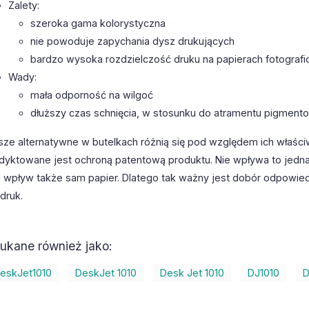
Zalety:
szeroka gama kolorystyczna
nie powoduje zapychania dysz drukujących
bardzo wysoka rozdzielczość druku na papierach fotografi
Wady:
mała odporność na wilgoć
dłuższy czas schnięcia, w stosunku do atramentu pigmen
sze alternatywne w butelkach różnią się pod względem ich właści
dyktowane jest ochroną patentową produktu. Nie wpływa to jedna
 wpływ także sam papier. Dlatego tak ważny jest dobór odpowiedn
druk.
ukane również jako:
eskJet1010
DeskJet 1010
Desk Jet 1010
DJ1010
D