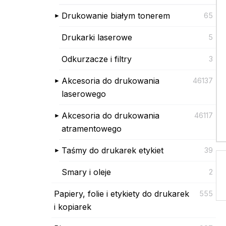
Drukowanie białym tonerem
65
Drukarki laserowe
5
Odkurzacze i filtry
3
Akcesoria do drukowania
46137
laserowego
Akcesoria do drukowania
46117
atramentowego
Taśmy do drukarek etykiet
39
Smary i oleje
2
Papiery, folie i etykiety do drukarek
555
i kopiarek