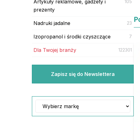
Artykuły reklamowe, gadżety i
105
prezenty
P
Nadruki jadalne
23
Izopropanol i środki czyszczące
7
Dla Twojej branży
122301
Zapisz się do Newslettera