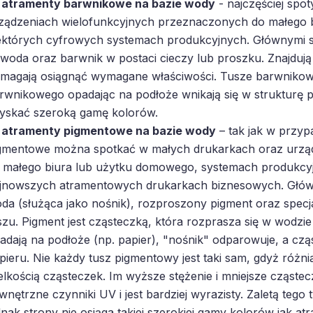
atramenty barwnikowe na bazie wody
- najczęściej spo
ządzeniach wielofunkcyjnych przeznaczonych do małego 
ektórych cyfrowych systemach produkcyjnych. Głównymi s
 woda oraz barwnik w postaci cieczy lub proszku. Znajdują s
magają osiągnąć wymagane właściwości. Tusze barwnikowe
rwnikowego opadając na podłoże wnikają się w strukturę 
yskać szeroką gamę kolorów.
atramenty pigmentowe na bazie wody
– tak jak w przyp
gmentowe można spotkać w małych drukarkach oraz urzą
 małego biura lub użytku domowego, systemach produkcyjn
jnowszych atramentowych drukarkach biznesowych. Główn
da (służąca jako nośnik), rozproszony pigment oraz specja
szu. Pigment jest cząsteczką, która rozprasza się w wodzi
adają na podłoże (np. papier), "nośnik" odparowuje, a cz
pieru. Nie każdy tusz pigmentowy jest taki sam, gdyż różni
elkością cząsteczek. Im wyższe stężenie i mniejsze cząstec
wnętrzne czynniki UV i jest bardziej wyrazisty. Zaletą tego
dnak strony nie osiąga takiej szerokiej gamy kolorów jak a