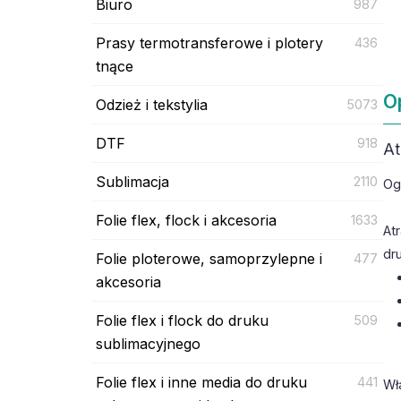
Biuro
987
Prasy termotransferowe i plotery
436
tnące
O
Odzież i tekstylia
5073
DTF
918
At
Sublimacja
2110
Og
Folie flex, flock i akcesoria
1633
At
dr
Folie ploterowe, samoprzylepne i
477
akcesoria
Folie flex i flock do druku
509
sublimacyjnego
Folie flex i inne media do druku
441
Wł