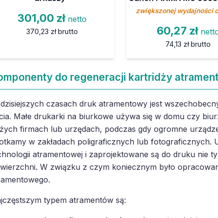
zwiększonej wydajności 
301,00 zł
netto
60,27 zł
nett
370,23 zł
brutto
74,13 zł
brutto
omponenty do regeneracji kartridży atramen
dzisiejszych czasach druk atramentowy jest wszechobecny
cia. Małe drukarki na biurkowe używa się w domu czy biur
żych firmach lub urzędach, podczas gdy ogromne urządze
otkamy w zakładach poligraficznych lub fotograficznych. U
chnologii atramentowej i zaprojektowane są do druku nie ty
wierzchni. W związku z czym koniecznym było opracowan
ramentowego.
jczęstszym typem atramentów są: