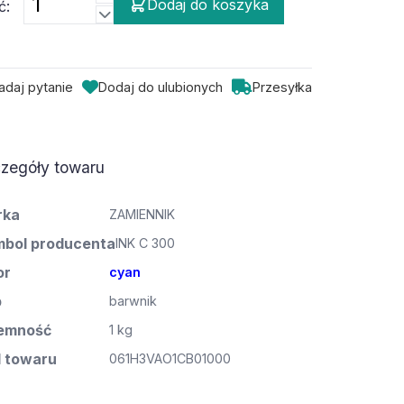
Dodaj do koszyka
ć:
adaj pytanie
Dodaj do ulubionych
Przesyłka
zegóły towaru
rka
ZAMIENNIK
bol producenta
INK C 300
or
cyan
p
barwnik
emność
1 kg
 towaru
061H3VAO1CB01000