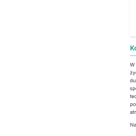
K
W 
ży
du
sp
te
po
at
Na