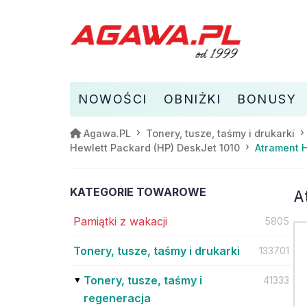
NOWOŚCI
OBNIŻKI
BONUSY
Agawa.PL
Tonery, tusze, taśmy i drukarki
Atrament H
Hewlett Packard (HP) DeskJet 1010
KATEGORIE TOWAROWE
A
Pamiątki z wakacji
5805
Tonery, tusze, taśmy i drukarki
133701
Tonery, tusze, taśmy i
41333
regeneracja