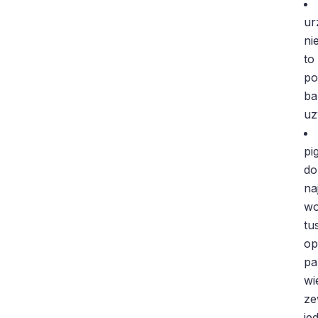
ur
ni
to
po
ba
uz
pi
do
na
wo
tu
op
pa
wi
ze
je