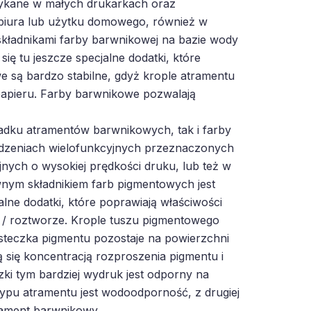
tykane w małych drukarkach oraz
biura lub użytku domowego, również w
kładnikami farby barwnikowej na bazie wody
ię tu jeszcze specjalne dodatki, które
 są bardzo stabilne, gdyż krople atramentu
papieru. Farby barwnikowe pozwalają
adku atramentów barwnikowych, tak i farby
dzeniach wielofunkcyjnych przeznaczonych
ych o wysokiej prędkości druku, lub też w
ym składnikiem farb pigmentowych jest
lne dodatki, które poprawiają właściwości
e / roztworze. Krople tuszu pigmentowego
ąsteczka pigmentu pozostaje na powierzchni
ą się koncentracją rozproszenia pigmentu i
zki tym bardziej wydruk jest odporny na
 typu atramentu jest wodoodporność, z drugiej
trament barwnikowy.