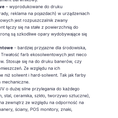
we
– wyprodukowane do druku
rady, reklama na pojazdach) w urządzeniach
owych jest rozpuszczalnik zwany
t łączy się na stałe z powierzchnią do
troną są szkodliwe opary wydobywające się
entowe
- bardziej przyjazne dla środowiska,
 Trwałość farb ekosolwentowych jest nieco
w. Stosuje się na do druku banerów, czy
mieszczeń. Ze względu na ich
e niż solwent i hard-solwent. Tak jak farby
a mechaniczne.
V o dużej silne przylegania do każdego
m, stal, ceramika, szkło, tworzywo sztuczne),
na zewnątrz ze względu na odporność na
banery, ściany, POS monitory, znaki,