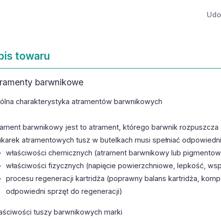
Udos
pis towaru
ramenty barwnikowe
ólna charakterystyka atramentów barwnikowych
rament barwnikowy jest to atrament, którego barwnik rozpuszcza s
ukarek atramentowych tusz w butelkach musi spełniać odpowied
właściwości chemicznych (atrament barwnikowy lub pigmentowy
właściwości fizycznych (napięcie powierzchniowe, lepkość, wsp
procesu regeneracji kartridża (poprawny balans kartridża, kom
odpowiedni sprzęt do regeneracji)
aściwości tuszy barwnikowych marki