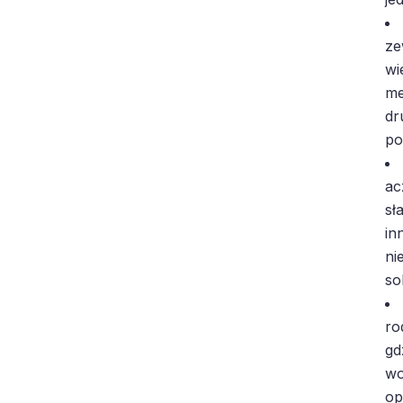
ze
wi
me
dr
po
ac
sł
in
ni
so
ro
gd
wo
op