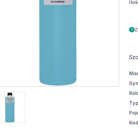
Iloś
Z
Szc
Ma
Sym
Kol
Ty
Poj
Kod