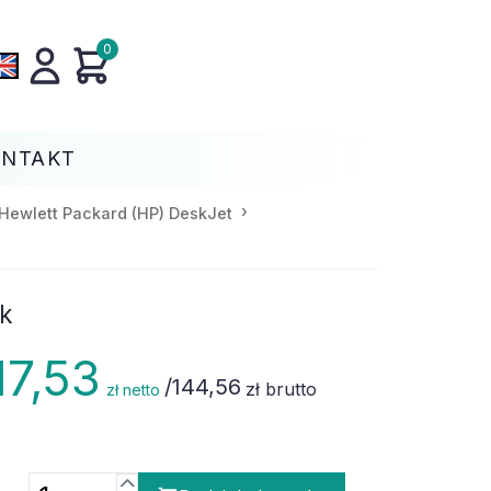
0
ONTAKT
Hewlett Packard (HP) DeskJet
ik
17,53
/
144,56
zł brutto
zł netto