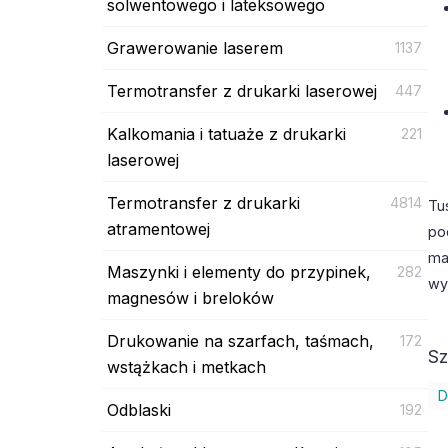
solwentowego i lateksowego
Grawerowanie laserem
1137
Termotransfer z drukarki laserowej
447
Kalkomania i tatuaże z drukarki
221
laserowej
Termotransfer z drukarki
4814
Tu
atramentowej
po
ma
Maszynki i elementy do przypinek,
282
wy
magnesów i breloków
Drukowanie na szarfach, taśmach,
172
Sz
wstążkach i metkach
D
Odblaski
192