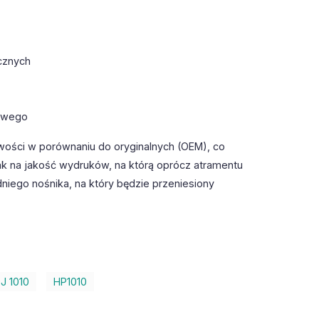
cznych
towego
wości w porównaniu do oryginalnych (OEM), co
k na jakość wydruków, na którą oprócz atramentu
iego nośnika, na który będzie przeniesiony
J 1010
HP1010