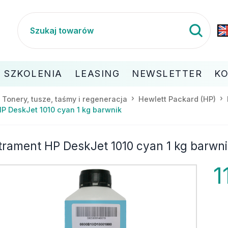
SZKOLENIA
LEASING
NEWSLETTER
K
Tonery, tusze, taśmy i regeneracja
Hewlett Packard (HP)
P DeskJet 1010 cyan 1 kg barwnik
trament HP DeskJet 1010 cyan 1 kg barwn
1