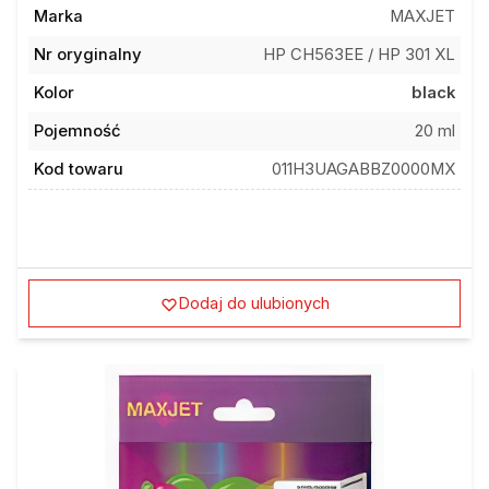
Marka
MAXJET
Nr oryginalny
HP CH563EE / HP 301 XL
Kolor
black
Pojemność
20 ml
Kod towaru
011H3UAGABBZ0000MX
Dodaj do ulubionych