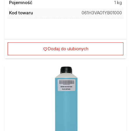
Pojemność
1 kg
Kod towaru
061H3VAO1YB01000
Dodaj do ulubionych