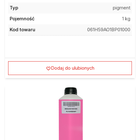
Typ
pigment
Pojemność
1 kg
Kod towaru
061H59AO1BP01000
Dodaj do ulubionych