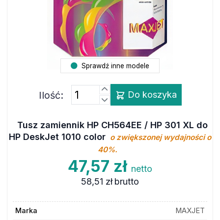
Sprawdź inne modele
Ilość:
Do koszyka
Tusz zamiennik HP CH564EE / HP 301 XL do
HP DeskJet 1010 color
o zwiększonej wydajności o
40%.
47,57 zł
netto
58,51 zł
brutto
Marka
MAXJET